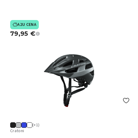
A2U CENA
79,95
€
(+1)
Cratoni