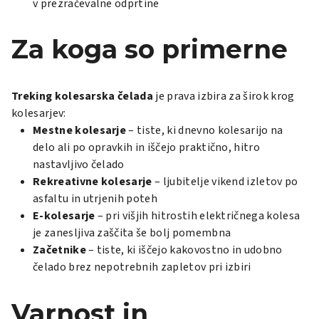
v prezračevalne odprtine
Za koga so primerne
Treking kolesarska čelada
je prava izbira za širok krog
kolesarjev:
Mestne kolesarje
– tiste, ki dnevno kolesarijo na
delo ali po opravkih in iščejo praktično, hitro
nastavljivo čelado
Rekreativne kolesarje
– ljubitelje vikend izletov po
asfaltu in utrjenih poteh
E-kolesarje
– pri višjih hitrostih električnega kolesa
je zanesljiva zaščita še bolj pomembna
Začetnike
– tiste, ki iščejo kakovostno in udobno
čelado brez nepotrebnih zapletov pri izbiri
Varnost in