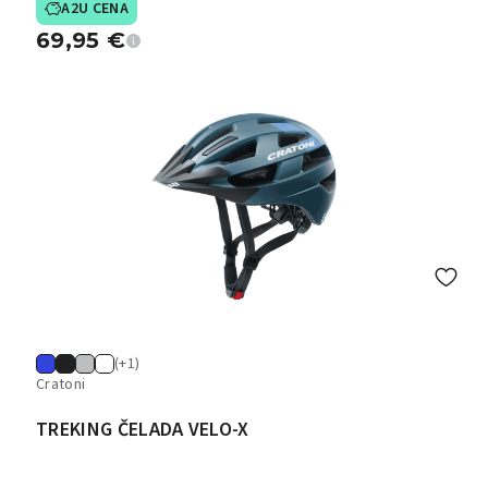
A2U CENA
69,95
€
(+1)
Cratoni
TREKING ČELADA VELO-X