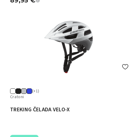
89,95
€
(+1)
Cratoni
TREKING ČELADA VELO-X