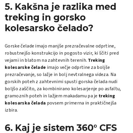
5. Kakšna je razlika med
treking in gorsko
kolesarsko čelado?
Gorske čelade imajo manjše prezračevalne odprtine,
robustnejšo konstrukcijo in pogosto vizir, ki ščiti pred
vejami in blatom na zahtevnih terenih.
Treking
kolesarske čelade
imajo večje odprtine za boljše
prezračevanje, so lažje in bolj nevtralnega videza. Na
gorskih poteh z zahtevnimi spusti gorska čelada nudi
boljšo zaščito, za kombinirano kolesarjenje po asfaltu,
gramoznih poteh in lažjem makadamu pa je
treking
kolesarska čelada
povsem primerna in praktičnejša
izbira.
6. Kaj je sistem 360° CFS