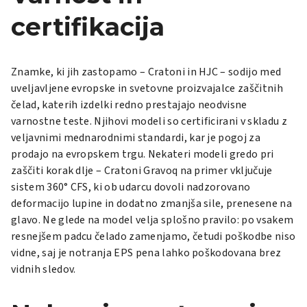
certifikacija
Znamke, ki jih zastopamo – Cratoni in HJC – sodijo med
uveljavljene evropske in svetovne proizvajalce zaščitnih
čelad, katerih izdelki redno prestajajo neodvisne
varnostne teste. Njihovi modeli so certificirani v skladu z
veljavnimi mednarodnimi standardi, kar je pogoj za
prodajo na evropskem trgu. Nekateri modeli gredo pri
zaščiti korak dlje – Cratoni Gravoq na primer vključuje
sistem 360° CFS, ki ob udarcu dovoli nadzorovano
deformacijo lupine in dodatno zmanjša sile, prenesene na
glavo. Ne glede na model velja splošno pravilo: po vsakem
resnejšem padcu čelado zamenjamo, četudi poškodbe niso
vidne, saj je notranja EPS pena lahko poškodovana brez
vidnih sledov.