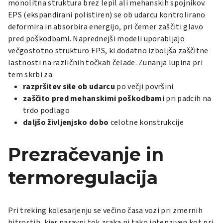
monolitna struktura brez lepil ali mehanskih spojnikov.
EPS (ekspandirani polistiren) se ob udarcu kontrolirano
deformira in absorbira energijo, pri čemer zaščiti glavo
pred poškodbami. Naprednejši modeli uporabljajo
večgostotno strukturo EPS, ki dodatno izboljša zaščitne
lastnosti na različnih točkah čelade. Zunanja lupina pri
tem skrbi za:
razpršitev sile ob udarcu
po večji površini
zaščito pred mehanskimi poškodbami
pri padcih na
trdo podlago
daljšo življenjsko dobo
celotne konstrukcije
Prezračevanje in
termoregulacija
Pri treking kolesarjenju se večino časa vozi pri zmernih
hitrostih, kjer naravni tok zraka ni tako intenziven kot pri