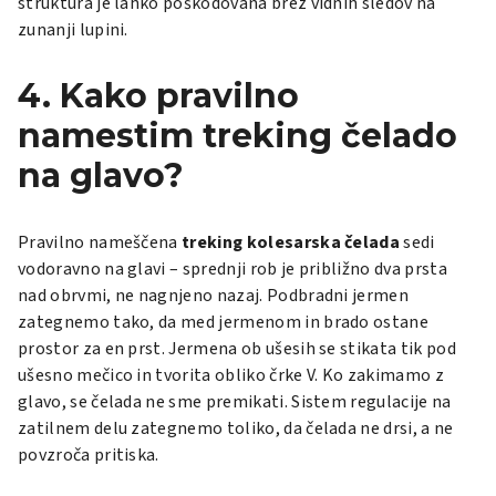
struktura je lahko poškodovana brez vidnih sledov na
zunanji lupini.
4. Kako pravilno
namestim treking čelado
na glavo?
Pravilno nameščena
treking kolesarska čelada
sedi
vodoravno na glavi – sprednji rob je približno dva prsta
nad obrvmi, ne nagnjeno nazaj. Podbradni jermen
zategnemo tako, da med jermenom in brado ostane
prostor za en prst. Jermena ob ušesih se stikata tik pod
ušesno mečico in tvorita obliko črke V. Ko zakimamo z
glavo, se čelada ne sme premikati. Sistem regulacije na
zatilnem delu zategnemo toliko, da čelada ne drsi, a ne
povzroča pritiska.