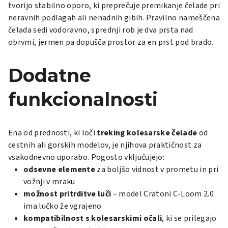
tvorijo stabilno oporo, ki preprečuje premikanje čelade pri
neravnih podlagah ali nenadnih gibih. Pravilno nameščena
čelada sedi vodoravno, sprednji rob je dva prsta nad
obrvmi, jermen pa dopušča prostor za en prst pod brado.
Dodatne
funkcionalnosti
Ena od prednosti, ki loči
treking kolesarske čelade
od
cestnih ali gorskih modelov, je njihova praktičnost za
vsakodnevno uporabo. Pogosto vključujejo:
odsevne elemente
za boljšo vidnost v prometu in pri
vožnji v mraku
možnost pritrditve luči
– model Cratoni C-Loom 2.0
ima lučko že vgrajeno
kompatibilnost s kolesarskimi očali
, ki se prilegajo