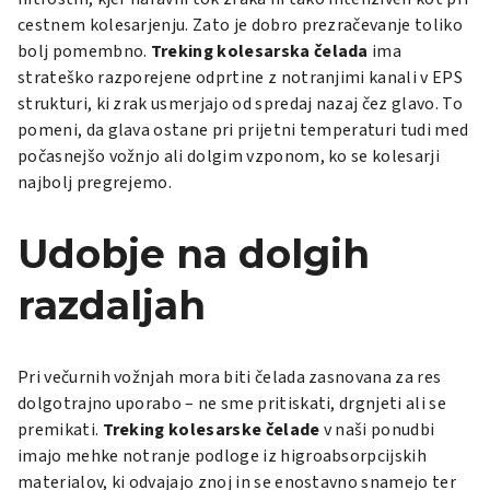
cestnem kolesarjenju. Zato je dobro prezračevanje toliko
bolj pomembno.
Treking kolesarska čelada
ima
strateško razporejene odprtine z notranjimi kanali v EPS
strukturi, ki zrak usmerjajo od spredaj nazaj čez glavo. To
pomeni, da glava ostane pri prijetni temperaturi tudi med
počasnejšo vožnjo ali dolgim vzponom, ko se kolesarji
najbolj pregrejemo.
Udobje na dolgih
razdaljah
Pri večurnih vožnjah mora biti čelada zasnovana za res
dolgotrajno uporabo – ne sme pritiskati, drgnjeti ali se
premikati.
Treking kolesarske čelade
v naši ponudbi
imajo mehke notranje podloge iz higroabsorpcijskih
materialov, ki odvajajo znoj in se enostavno snamejo ter