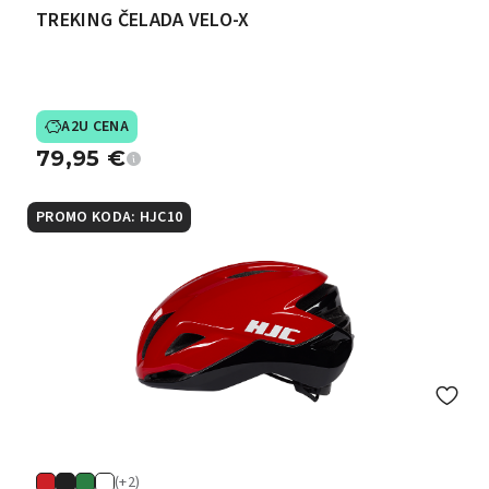
TREKING ČELADA VELO-X
A2U CENA
79,95
€
PROMO KODA: HJC10
(+2)