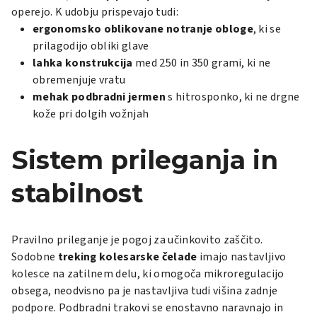
operejo. K udobju prispevajo tudi:
ergonomsko oblikovane notranje obloge
, ki se
prilagodijo obliki glave
lahka konstrukcija
med 250 in 350 grami, ki ne
obremenjuje vratu
mehak podbradni jermen
s hitrosponko, ki ne drgne
kože pri dolgih vožnjah
Sistem prileganja in
stabilnost
Pravilno prileganje je pogoj za učinkovito zaščito.
Sodobne
treking kolesarske čelade
imajo nastavljivo
kolesce na zatilnem delu, ki omogoča mikroregulacijo
obsega, neodvisno pa je nastavljiva tudi višina zadnje
podpore. Podbradni trakovi se enostavno naravnajo in