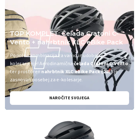
TOP KOMPLET: Čelada Cratoni C-
Vento + nahrbtnik XLC eBike Pack
Popolna kombinacija za varno in udobno e-
kolesarjenje! Aerodinamična
čelada Cratoni C-Vento
ter prostoren
nahrbtnik XLC eBike Pack (28L)
je
zasnovan posebej za e-kolesarje.
NAROČITE SVOJEGA