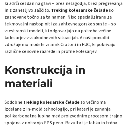
ki zdrži cel dan na glavi – brez nelagodja, brez pregrevanja
in z zanesljivo zaščito.
Treking kolesarske čelade
so
zasnovane točno za ta namen. Niso specializirane za
tekmovalni nastop niti za zahtevne gorske spuste – so
vsestranski modeli, ki odgovarjajo na potrebe večine
kolesarjev v vsakodnevnih situacijah. V naši ponudbi
združujemo modele znamk Cratoni in HJC, ki pokrivajo
različne cenovne razrede in profile kolesarjev.
Konstrukcija in
materiali
Sodobne
treking kolesarske čelade
so večinoma
izdelane z in-mold tehnologijo, pri kateri je zunanja
polikarbonatna lupina med proizvodnim procesom trajno
spojena z notranjo EPS peno. Rezultat je lahka in trdna