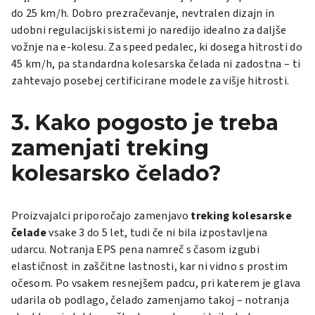
do 25 km/h. Dobro prezračevanje, nevtralen dizajn in
udobni regulacijski sistemi jo naredijo idealno za daljše
vožnje na e-kolesu. Za speed pedalec, ki dosega hitrosti do
45 km/h, pa standardna kolesarska čelada ni zadostna – ti
zahtevajo posebej certificirane modele za višje hitrosti.
3. Kako pogosto je treba
zamenjati treking
kolesarsko čelado?
Proizvajalci priporočajo zamenjavo
treking kolesarske
čelade
vsake 3 do 5 let, tudi če ni bila izpostavljena
udarcu. Notranja EPS pena namreč s časom izgubi
elastičnost in zaščitne lastnosti, kar ni vidno s prostim
očesom. Po vsakem resnejšem padcu, pri katerem je glava
udarila ob podlago, čelado zamenjamo takoj – notranja