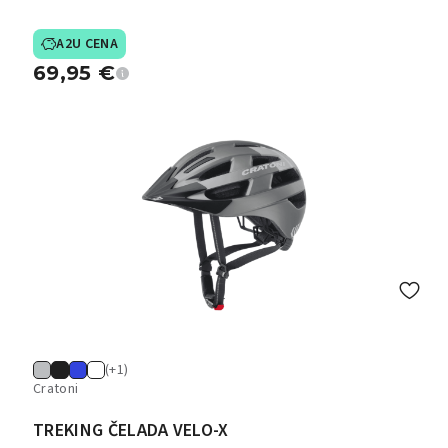
A2U CENA
69,95
€
(+1)
Cratoni
TREKING ČELADA VELO-X