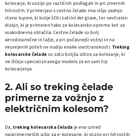
kolesarje, ki vozijo po različnih podlagah in pri zmernih
hitrostih. V primerjavi s cestno čelado ima višjo zadnjo
steno lupine, ki bolje ščiti zatilni del glave, ter nevtralen
dizajn, ki je primeren tako za kolesarsko opremo kot za
vsakodnevna oblačila. Cestne čelade so bolj
aerodinamične in lažje, a pri počasnejši vožnji in na
neurejenih poteh ne nudijo enake vsestranskosti.
Treking
kolesarske čelade
so zato boljša izbira za kolesarje, ki
ne iščejo specializiranega modela za en sam tip
kolesarjenja.
2. Ali so treking čelade
primerne za vožnjo z
električnim kolesom?
Da,
treking kolesarska čelada
je ena izmed
najprimernejših izbir za e-kolesarje, ki vozijo pri hitrostih