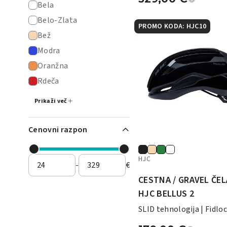
Bela
Belo-Zlata
PROMO KODA: HJC10
Bež
Modra
Oranžna
Rdeča
Prikaži več
Cenovni razpon
HJC
-
€
CESTNA / GRAVEL ČE
HJC BELLUS 2
SLID tehnologija | Fidlo