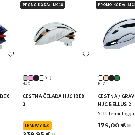
PROMO KODA: HJC10
PROMO KODA: HJC
(+1)
HJC
HJC
IBEX
CESTNA ČELADA HJC IBEX
CESTNA / GRAV
3
HJC BELLUS 2
SLID tehnologija 
179,00
€
LEANPAY 3x0
239,95
€