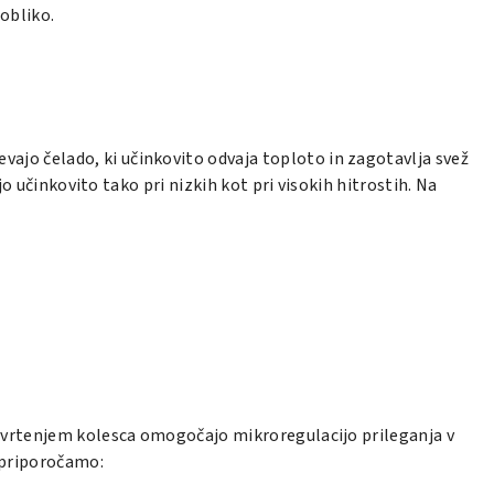
obliko.
vajo čelado, ki učinkovito odvaja toploto in zagotavlja svež
o učinkovito tako pri nizkih kot pri visokih hitrostih. Na
e z vrtenjem kolesca omogočajo mikroregulacijo prileganja v
i priporočamo: