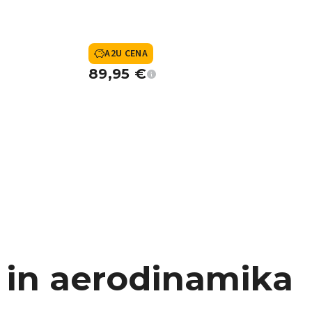
A2U CENA
89,95
€
a in aerodinamika