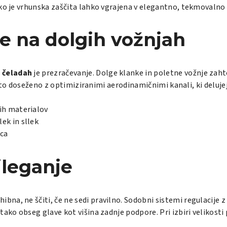
ako je vrhunska zaščita lahko vgrajena v elegantno, tekmovalno 
e na dolgih vožnjah
h čeladah
je prezračevanje. Dolge klanke in poletne vožnje zahte
je to doseženo z optimiziranimi aerodinamičnimi kanali, ki delujej
ih materialov
ek in sllek
nca
ileganje
hibna, ne ščiti, če ne sedi pravilno. Sodobni sistemi regulacij
tako obseg glave kot višina zadnje podpore. Pri izbiri velikost
i