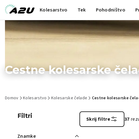
Kolesarstvo
Tek
Pohodništvo
P
Cestne kolesarske čel
Domov
Kolesarstvo
Kolesarske čelade
Cestne kolesarske čel
Filtri
Skrij filtre
37
rez
Znamke