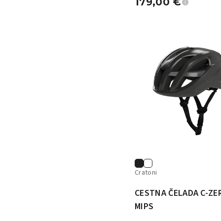
179,00
€
Cratoni
CESTNA ČELADA C-ZE
MIPS