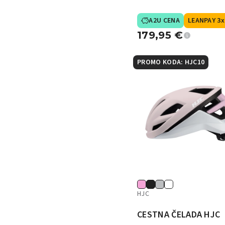
A2U CENA
LEANPAY 3x
179,95
€
PROMO KODA: HJC10
HJC
CESTNA ČELADA HJC