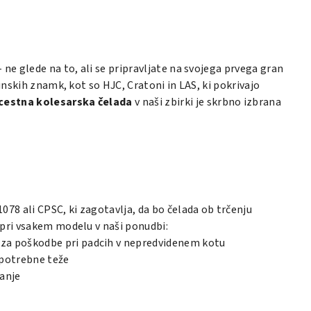
 ne glede na to, ali se pripravljate na svojega prvega gran
unskih znamk, kot so HJC, Cratoni in LAS, ki pokrivajo
cestna kolesarska čelada
v naši zbirki je skrbno izbrana
078 ali CPSC, ki zagotavlja, da bo čelada ob trčenju
 pri vsakem modelu v naši ponudbi:
e za poškodbe pri padcih v nepredvidenem kotu
epotrebne teže
vanje