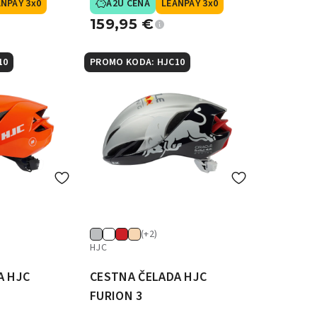
NPAY 3x0
A2U CENA
LEANPAY 3x0
159,95
€
10
PROMO KODA: HJC10
(+2)
HJC
A HJC
CESTNA ČELADA HJC
FURION 3