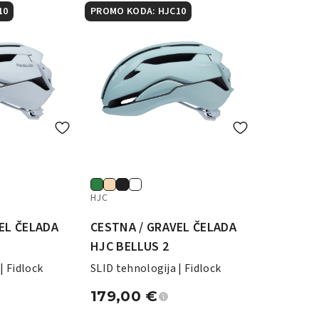
10
PROMO KODA: HJC10
HJC
EL ČELADA
CESTNA / GRAVEL ČELADA
HJC BELLUS 2
| Fidlock
SLID tehnologija | Fidlock
179,00
€