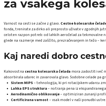
za vsakega koles
Varnost na cesti se začne z glavo.
Cestne kolesarske čelad
fonda, trenirate za dirko ali preprosto uživate v zgodnjih ju
celoten razpon potreb: od lahkih aeročelad za tekmovalne n
glede na razmerje med zaščito, prezračevanjem in težo – ker
Kaj naredi dobro cestn
Kakovostna
cestna kolesarska čelada
mora zadostiti več me
absorbirala udarec in zavarovala glavo. Sodobne celade pa gr
Sistem MIPS
– tehnologija, ki pri rotacijskem udarcu z
Lahka EPS struktura
– notranja pena iz ekspandiranega 
Aerodinamično oblikovanje
– optimiziran zunanji profi
Certificirana varnost
– vsak model v naši ponudbi ust