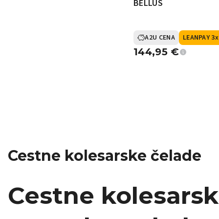
BELLUS
A2U CENA
LEANPAY 3x
144,95
€
Cestne kolesarske čelade
Cestne kolesarsk