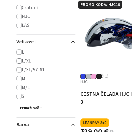
PROMO KODA: HJC10
Cratoni
HJC
LAS
Velikosti
L
L/XL
L/XL/57-61
(+1)
M
HJC
M/L
CESTNA ČELADA HJC 
S
3
Prikaži več
LEANPAY 3x0
Barva
329,00
€