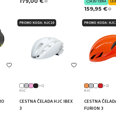
179,00
€
A2U CENA
LEA
159,95
€
PROMO KODA: HJC10
PROMO KODA: HJC
(+1)
(+2)
HJC
HJC
RO
CESTNA ČELADA HJC IBEX
CESTNA ČELAD
3
FURION 3