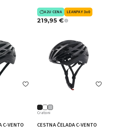
A2U CENA
LEANPAY 3x0
219,95
€
Cratoni
A C-VENTO
CESTNA ČELADA C-VENTO