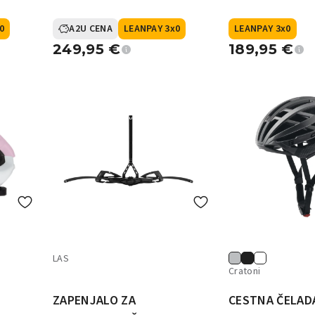
0
A2U CENA
LEANPAY 3x0
LEANPAY 3x0
249,95
€
189,95
€
LAS
Cratoni
ZAPENJALO ZA
CESTNA ČELAD