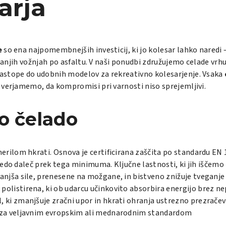
arja
e
so ena najpomembnejših investicij, ki jo kolesar lahko naredi –
tranjih vožnjah po asfaltu. V naši ponudbi združujemo celade vrh
astope do udobnih modelov za rekreativno kolesarjenje. Vsaka
 verjamemo, da kompromisi pri varnosti niso sprejemljivi.
o čelado
rilom hkrati. Osnova je certificirana zaščita po standardu EN 1
edo daleč prek tega minimuma. Ključne lastnosti, ki jih iščemo
manjša sile, prenesene na možgane, in bistveno znižuje tveganj
polistirena, ki ob udarcu učinkovito absorbira energijo brez n
l, ki zmanjšuje zračni upor in hkrati ohranja ustrezno prezrače
reza veljavnim evropskim ali mednarodnim standardom