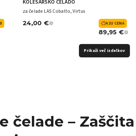
KOLESARSKO ČELADO
za čelade LAS Cobalto, Virtus
24,00
€
0
A2U CENA
89,95
€
Prikaži več izdelkov
e čelade – Zaščit