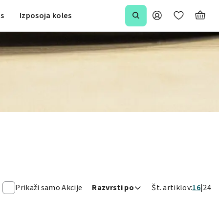
is
Izposoja koles
Prikaži samo Akcije
Razvrsti po
Št. artiklov:
16
24