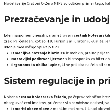
Modeli serije Cratoni C-Zero MIPS so odličen primer tega, k
Prezračevanje in udobj
Eden najpomembnejših parametrov pri
cestnih kolesarski
zrak. Pri čeladah, kot so HJC Furion 3 ali Cratoni C-Airlite, 
udobje med vožnjo vplivajo tudi:
Izmenljive notranje blazinice
iz mehkih, pralno prijazn
Nastavljivi podbradni jermen
s hitrosponko za hiter obl
Ergonomska oblika lupine
, ki ne pritiska na čelo ali se
Sistem regulacije in pr
Nobena
cestna kolesarska čelada
, pa čeprav tehnično brez
obsegu več centimetrov, pri čemer sta neodvisno nastavljiva 
Izmeriti obseg glave
z mehkim metrom, tik nad obrvm