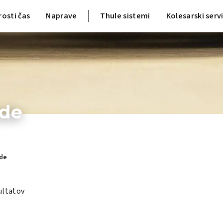
rosti čas
Naprave
Thule sistemi
Kolesarski serv
ade
ade
ultatov