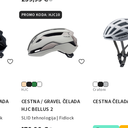
PROMO KODA: HJC10
HJC
Cratoni
LADA
CESTNA / GRAVEL ČELADA
CESTNA ČELADA
HJC BELLUS 2
ck
SLID tehnologija | Fidlock