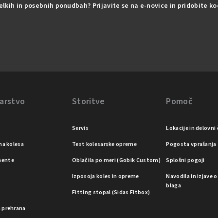
delkih in posebnih ponudbah? Prijavite se na e-novice in pridobite k
arstvo
Storitve
Pomoč
Servis
Lokacije in delovni 
na kolesa
Test kolesarske opreme
Pogosta vprašanja
ente
Oblačila po meri (Gobik Custom)
Splošni pogoji
Izposoja koles in opreme
Navodila in izjave 
blaga
a
Fitting stopal (Sidas Fitbox)
 prehrana