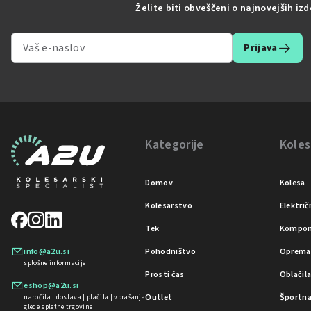
Želite biti obveščeni o najnovejših iz
Prijava
Kategorije
Koles
Domov
Kolesa
Kolesarstvo
Električ
Tek
Kompon
info@a2u.si
Pohodništvo
Oprema
splošne informacije
Prosti čas
Oblačil
Pridružite se
eshop@a2u.si
kolesarski
Outlet
Športna
naročila | dostava | plačila | vprašanja
karavani A2U!
glede spletne trgovine