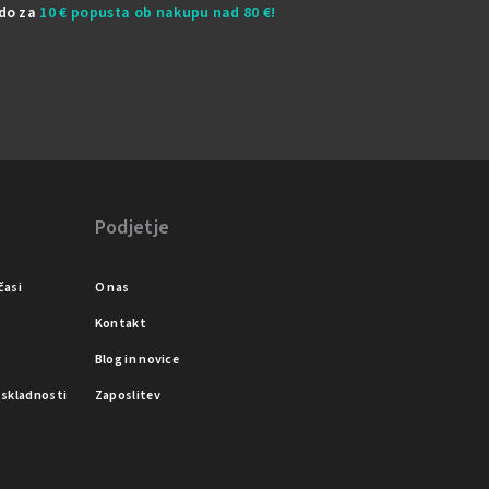
odo za
10 € popusta ob nakupu nad 80 €!
Podjetje
časi
O nas
Kontakt
Blog in novice
o skladnosti
Zaposlitev