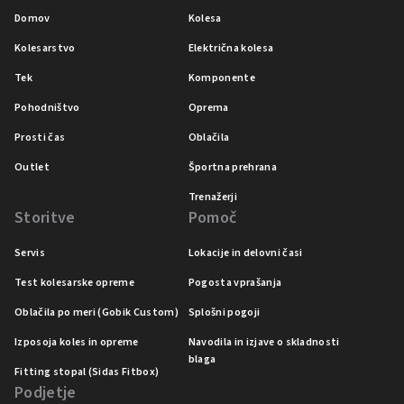
Domov
Kolesa
Kolesarstvo
Električna kolesa
Tek
Komponente
Pohodništvo
Oprema
Prosti čas
Oblačila
Outlet
Športna prehrana
Trenažerji
Storitve
Pomoč
Servis
Lokacije in delovni časi
Test kolesarske opreme
Pogosta vprašanja
Oblačila po meri (Gobik Custom)
Splošni pogoji
Izposoja koles in opreme
Navodila in izjave o skladnosti
blaga
Fitting stopal (Sidas Fitbox)
Podjetje