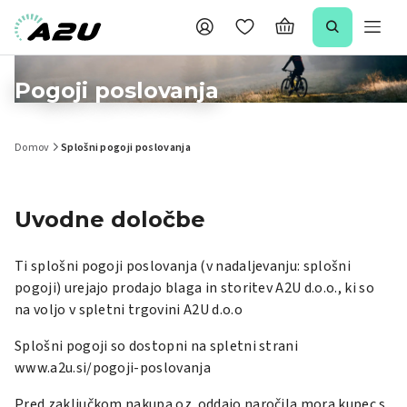
Pogoji poslovanja
Domov
Splošni pogoji poslovanja
Uvodne določbe
Ti splošni pogoji poslovanja (v nadaljevanju: splošni
pogoji) urejajo prodajo blaga in storitev A2U d.o.o., ki so
na voljo v spletni trgovini A2U d.o.o
Splošni pogoji so dostopni na spletni strani
www.a2u.si/pogoji-poslovanja
Pred zaključkom nakupa oz. oddajo naročila mora kupec s