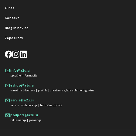
O nas
Kontakt
Blog in novice
Zaposlitev
info@a2u.si
splošne informacije
eshop@a2u.si
naročila | dostava | plačila | vprašanja glede spletne trgovine
servis@a2u.si
servis | vzdrževanje | tehnična pomoč
podpora@a2u.si
reklamacije | garancije