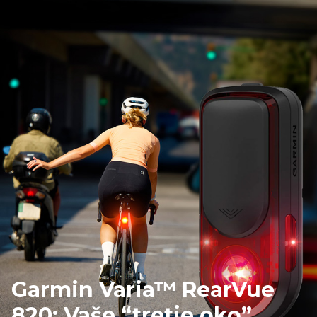
Garmin Varia™ RearVue
820: Vaše “tretje oko”