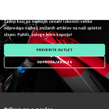
Outlet odprodaja
Zadnji kosi po najnižjih cenah! Izkoristi veliko
odprodajo najbolj znižanih artiklov na naši spletni
strani. Pohiti, zaloge hitro kopnijo!
PREVERITE OUTLET
ODPRODAJA KOLES