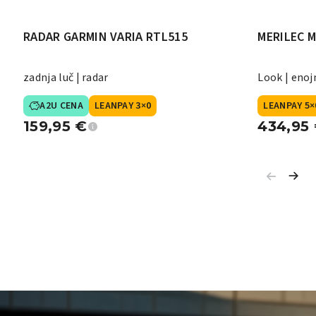
RADAR GARMIN VARIA RTL515
MERILEC M
zadnja luč | radar
Look | enoj
A2U CENA
LEANPAY 3×0
LEANPAY 5×
159,95
€
434,95