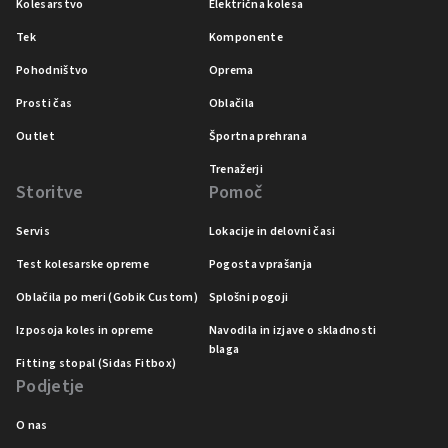
Kolesarstvo
Električna kolesa
Tek
Komponente
Pohodništvo
Oprema
Prosti čas
Oblačila
Outlet
Športna prehrana
Trenažerji
Storitve
Pomoč
Servis
Lokacije in delovni časi
Test kolesarske opreme
Pogosta vprašanja
Oblačila po meri (Gobik Custom)
Splošni pogoji
Izposoja koles in opreme
Navodila in izjave o skladnosti
blaga
Fitting stopal (Sidas Fitbox)
Podjetje
O nas