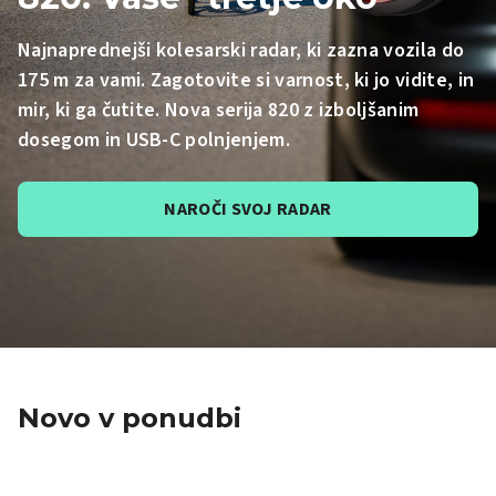
Najnaprednejši kolesarski radar, ki zazna vozila do
175 m za vami. Zagotovite si varnost, ki jo vidite, in
mir, ki ga čutite. Nova serija 820 z izboljšanim
dosegom in USB-C polnjenjem.
NAROČI SVOJ RADAR
Novo v ponudbi