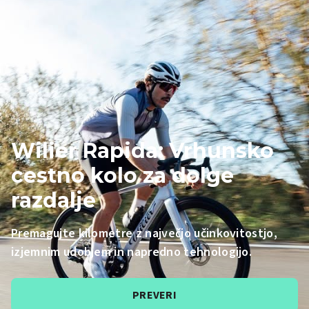
Wilier Rapida: Vrhunsko
cestno kolo za dolge
razdalje
Premagujte kilometre z največjo učinkovitostjo,
izjemnim udobjem in napredno tehnologijo.
PREVERI