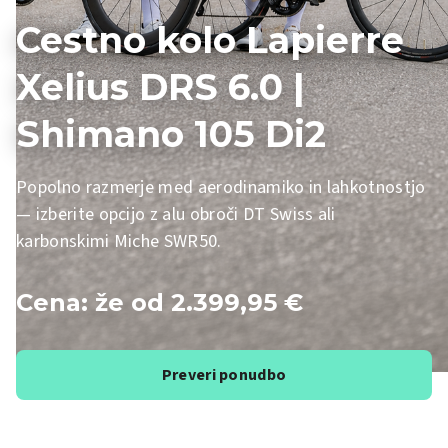
Cestno kolo Lapierre
Xelius DRS 6.0 |
Shimano 105 Di2
Popolno razmerje med aerodinamiko in lahkotnostjo
— izberite opcijo z alu obroči DT Swiss ali
karbonskimi Miche SWR50.
Cena: že od 2.399,95 €
Preveri ponudbo