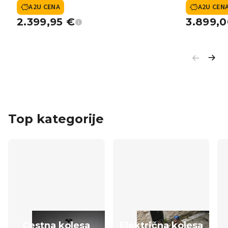
FLOAT Per
A2U CENA
A2U CEN
2.399,95
€
3.899,
Top kategorije
Cestna kolesa
Električna kolesa