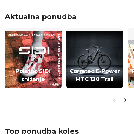
Aktualna ponudba
Poletno SiDi
Corratec E-Power
znižanje
MTC 120 Trail
Top ponudba koles