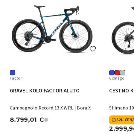
Factor
Colnago
GRAVEL KOLO FACTOR ALUTO
CESTNO K
Campagnolo Record 13 X WRL | Bora X
Shimano 10
8.799,01
€
A2U CEN
2.999,