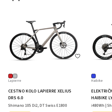
Lapierre
Haibike
CESTNO KOLO LAPIERRE XELIUS
ELEKTRIČ
DRS 6.0
HAIBIKE L
Shimano 105 Di2, DT Swiss E1800
i480Wh | Sh