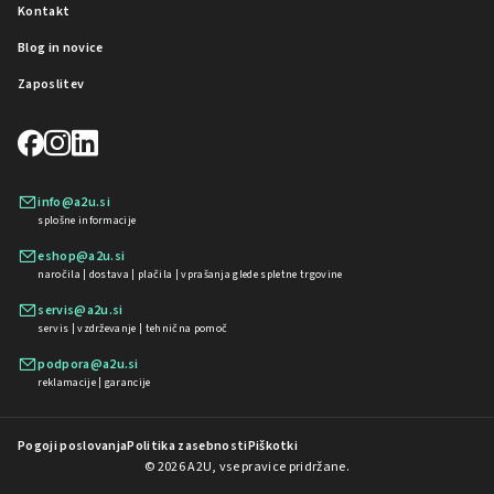
Kontakt
Blog in novice
Zaposlitev
info@a2u.si
splošne informacije
eshop@a2u.si
naročila | dostava | plačila | vprašanja glede spletne trgovine
servis@a2u.si
servis | vzdrževanje | tehnična pomoč
podpora@a2u.si
reklamacije | garancije
Pogoji poslovanja
Politika zasebnosti
Piškotki
© 2026 A2U, vse pravice pridržane.