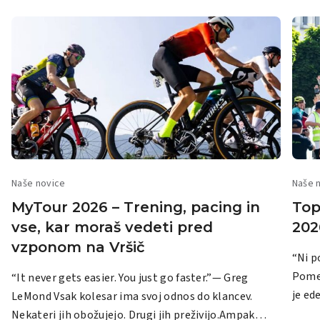
Naše novice
Naše 
MyTour 2026 – Trening, pacing in
Top
vse, kar moraš vedeti pred
202
vzponom na Vršič
“Ni p
Pomembno j
“It never gets easier. You just go faster.”— Greg
je ed
LeMond Vsak kolesar ima svoj odnos do klancev.
celot
Nekateri jih obožujejo. Drugi jih preživijo.Ampak