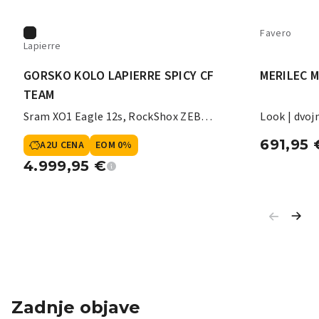
Favero
Lapierre
GORSKO KOLO LAPIERRE SPICY CF
MERILEC M
TEAM
Sram XO1 Eagle 12s, RockShox ZEB
Look | dvoj
Ultimate Charger 3 180 mm
691,95
A2U CENA
EOM 0%
4.999,95
€
Zadnje objave