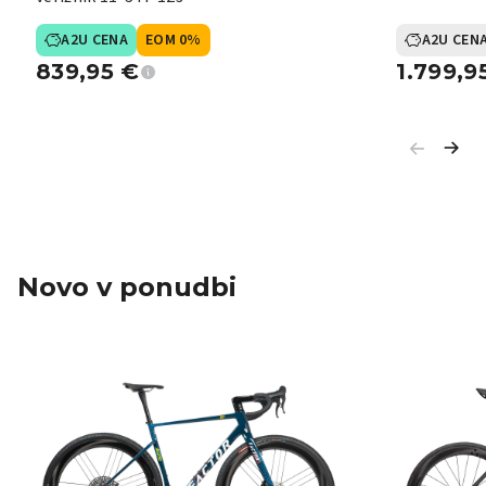
A2U CENA
EOM 0%
A2U CEN
839,95
€
1.799,9
Novo v ponudbi