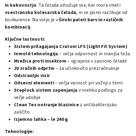
in kakovostjo
. Ta čelada združuje vse, kar mora imeti
vsestranska kolesarska čelada
, in se jasno razlikuje od
konkurence. Na voljo je v
široki paleti barv in različnih
kombinacij
.
Ključne l
astnosti:
Sistem prilagajanja Cratoni LFS (Light Fit System)
Inmold tehnologija
– večja odpornost in manjša teža
Mrežica proti insektom
– vgrajena v zasnovo čelade
20 zračnih odprtin
– za učinkovito prezračevanje
Odstranljiv vizir
Odsevni elementi
– večja varnost pri vožnji v temi
Steplock sistem zapenjanja
z mehko podlogo za
večje udobje
Clean Tex notranje blazinice
z antibakterijsko
zaščito
Izjemno lahka – le 240 g
Tehnologije: