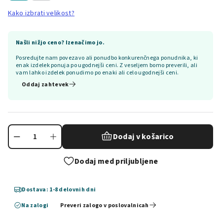
Kako izbrati velikost?
Našli nižjo ceno? Izenačimo jo.
Posredujte nam povezavo ali ponudbo konkurenčnega ponudnika, ki
enak izdelek ponuja po ugodnejši ceni. Z veseljem bomo preverili, ali
vam lahko izdelek ponudimo po enaki ali celo ugodnejši ceni.
Oddaj zahtevek
Dodaj v košarico
Dodaj med priljubljene
Dostava: 1-8 delovnih dni
Na zalogi
Preveri zalogo v poslovalnicah