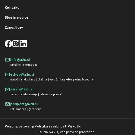
Kontakt
Blog in novice
Zaposlitev
info@a2u.si
splošne informacije
eshop@a2u.si
naročila | dostava | plačila | vprašanja glede spletne trgovine
servis@a2u.si
servis | vzdrževanje | tehnična pomoč
podpora@a2u.si
reklamacije | garancije
Pogoji poslovanja
Politika zasebnosti
Piškotki
© 2026 A2U, vse pravice pridržane.