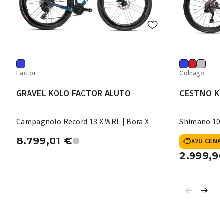
Factor
Colnago
GRAVEL KOLO FACTOR ALUTO
CESTNO K
Campagnolo Record 13 X WRL | Bora X
Shimano 10
8.799,01
€
A2U CEN
2.999,