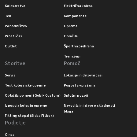
Kolesarstvo
Električna kolesa
Tek
Komponente
Pohodništvo
Oprema
Prosti čas
Oblačila
Outlet
Športna prehrana
Trenažerji
Storitve
Pomoč
Servis
Lokacije in delovni časi
Test kolesarske opreme
Pogosta vprašanja
Oblačila po meri (Gobik Custom)
Splošni pogoji
Izposoja koles in opreme
Navodila in izjave o skladnosti
blaga
Fitting stopal (Sidas Fitbox)
Podjetje
O nas