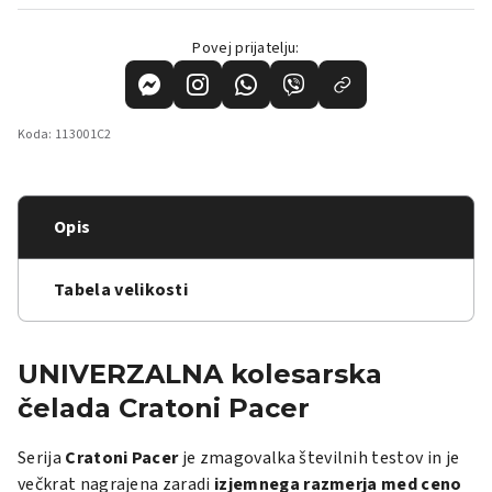
Povej prijatelju:
Koda:
113001C2
Opis
Tabela velikosti
UNIVERZALNA kolesarska
čelada Cratoni Pacer
Serija
Cratoni Pacer
je zmagovalka številnih testov in je
večkrat nagrajena zaradi
izjemnega razmerja med ceno