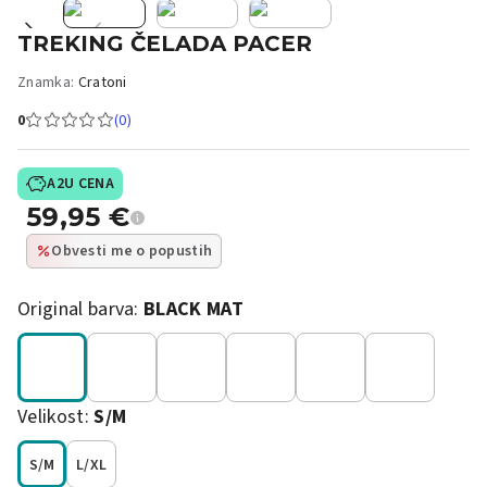
TREKING ČELADA PACER
Znamka:
Cratoni
0
(0)
A2U CENA
59,95
€
Obvesti me o popustih
Original barva:
BLACK MAT
Velikost:
S/M
S/M
L/XL