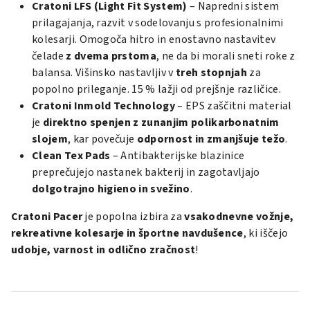
Cratoni LFS (Light Fit System)
– Napredni sistem
prilagajanja, razvit v sodelovanju s profesionalnimi
kolesarji. Omogoča hitro in enostavno nastavitev
čelade
z dvema prstoma
, ne da bi morali sneti roke z
balansa. Višinsko nastavljiv v
treh stopnjah
za
popolno prileganje. 15 % lažji od prejšnje različice.
Cratoni Inmold Technology
– EPS zaščitni material
je
direktno spenjen z zunanjim polikarbonatnim
slojem
, kar povečuje
odpornost in zmanjšuje težo
.
Clean Tex Pads
– Antibakterijske blazinice
preprečujejo nastanek bakterij in zagotavljajo
dolgotrajno higieno in svežino
.
Cratoni Pacer
je popolna izbira za
vsakodnevne vožnje,
rekreativne kolesarje in športne navdušence
, ki iščejo
udobje, varnost in odlično zračnost
!