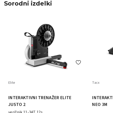
Sorodni izdelki
Elite
Tacx
INTERAKTIVNI TRENAŽER ELITE
INTERAKT
JUSTO 2
NEO 3M
verižnik 11-34T 12s