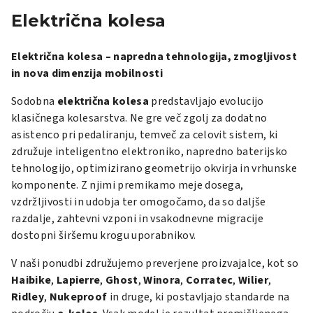
Električna kolesa
Električna kolesa – napredna tehnologija, zmogljivost
in nova dimenzija mobilnosti
Sodobna
električna kolesa
predstavljajo evolucijo
klasičnega kolesarstva. Ne gre več zgolj za dodatno
asistenco pri pedaliranju, temveč za celovit sistem, ki
združuje inteligentno elektroniko, napredno baterijsko
tehnologijo, optimizirano geometrijo okvirja in vrhunske
komponente. Z njimi premikamo meje dosega,
vzdržljivosti in udobja ter omogočamo, da so daljše
razdalje, zahtevni vzponi in vsakodnevne migracije
dostopni širšemu krogu uporabnikov.
V naši ponudbi združujemo preverjene proizvajalce, kot so
Haibike
,
Lapierre
,
Ghost
,
Winora
,
Corratec
,
Wilier
,
Ridley
,
Nukeproof
in druge, ki postavljajo standarde na