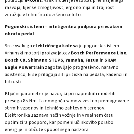
področju
e-koles
. Vsak model je rezultat premišljenega
razvoja, kjer se zmogljivost, ergonomija in trajnost
združijo v tehnično dovršeno celoto.
Pogonski sistemi – inteligentna podpora pri vsakem
obratu pedal
Srce vsakega
električnega kolesa
je pogonski sistem.
Vrhunski motorji proizvajalcev
Bosch Performance Line
,
Bosch CX
,
Shimano STEPS
,
Yamaha
,
Fazua
in
SRAM
Eagle Powertrain
zagotavljajo progresivno, naravno
asistenco, ki se prilagaja sili pritiska na pedala, kadenci in
hitrosti.
Ključni parameter je navor, ki pri naprednih modelih
presega 85 Nm. Ta omogoča samozavestno premagovanje
strmih vzponov in tehnično zahtevnih terenov.
Elektronika zaznava način vožnje in v realnem času
optimizira podporo, kar pomeni učinkovito porabo
energije in občutek popolnega nadzora.