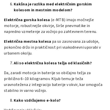
Kakšna je razlika med električnim gorskim
kolesom in mestnim modelom?
Električna gorska kolesa
(e-MTB) imajo močnejše
motorje, robustnejše okvirje, širše pnevmatike in
napredno vzmetenje za vožnjo po zahtevnem terenu.
Električna mestna kolesa
pa so zasnovana za udobje,
pokončno držo in praktičnost pri vsakodnevni uporabi v
urbanem okolju.
Ali so električna kolesa težja od klasičnih?
Da, zaradi motorja in baterije so običajno težja za
približno 6–10 kilogramov. Kljub temu je teža
uravnotežena z integracijo baterije v okvir, kar omogoča
stabilno in varno vožnjo.
Kako vzdržujemo e-kolo?