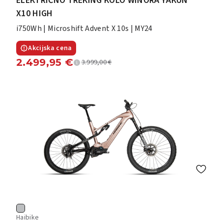
ELEKTRIČNO TREKING KOLO WINORA YAKUN
X10 HIGH
i750Wh | Microshift Advent X 10s | MY24
Akcijska cena
2.499,95
€
3.999,00
€
Haibike