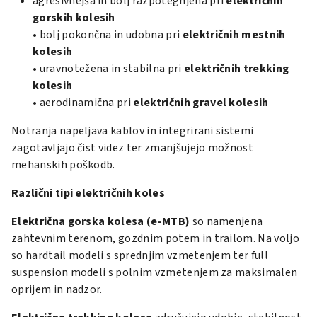
agresivnejša in bolj razpotegnjena pri
električnih
gorskih kolesih
• bolj pokončna in udobna pri
električnih mestnih
kolesih
• uravnotežena in stabilna pri
električnih trekking
kolesih
• aerodinamična pri
električnih gravel kolesih
Notranja napeljava kablov in integrirani sistemi
zagotavljajo čist videz ter zmanjšujejo možnost
mehanskih poškodb.
Različni tipi električnih koles
Električna gorska kolesa (e-MTB)
so namenjena
zahtevnim terenom, gozdnim potem in trailom. Na voljo
so hardtail modeli s sprednjim vzmetenjem ter full
suspension modeli s polnim vzmetenjem za maksimalen
oprijem in nadzor.