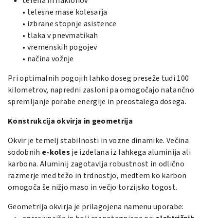
terena in naklonov
• telesne mase kolesarja
• izbrane stopnje asistence
• tlaka v pnevmatikah
• vremenskih pogojev
• načina vožnje
Pri optimalnih pogojih lahko doseg preseže tudi 100
kilometrov, napredni zasloni pa omogočajo natančno
spremljanje porabe energije in preostalega dosega.
Konstrukcija okvirja in geometrija
Okvir je temelj stabilnosti in vozne dinamike. Večina
sodobnih
e-koles
je izdelana iz lahkega aluminija ali
karbona. Aluminij zagotavlja robustnost in odlično
razmerje med težo in trdnostjo, medtem ko karbon
omogoča še nižjo maso in večjo torzijsko togost.
Geometrija okvirja je prilagojena namenu uporabe: