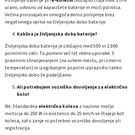
Polnjenje baterije pri
e-kolesih
običajno traja med 3 in 6
urami, odvisno od kapacitete baterije in moči polnilca.
Večina proizvajalcev omogoča delno polnjenje brez
negativnega vpliva na življenjsko dobo baterije.
Kakšna je življenjska doba baterije?
Življenjska doba baterije je običajno med 500 in 1.000
polnilnimi cikli. To pomeni več let redne uporabe. S
pravilnim shranjevanjem (na suhem mestu, pri zmerni
temperaturi) in izogibanjem popolni izpraznitvi lahko
življenjsko dobo še podaljšamo.
Ali potrebujem vozniško dovoljenje za električno
kolo?
Ne. Standardna
električna kolesa
z nazivno močjo
motorja do 250 W in asistenco do 25 km/h se štejejo kot
kolesa, zato zanje ni potrebno vozniško dovoljenje ali
registracija.