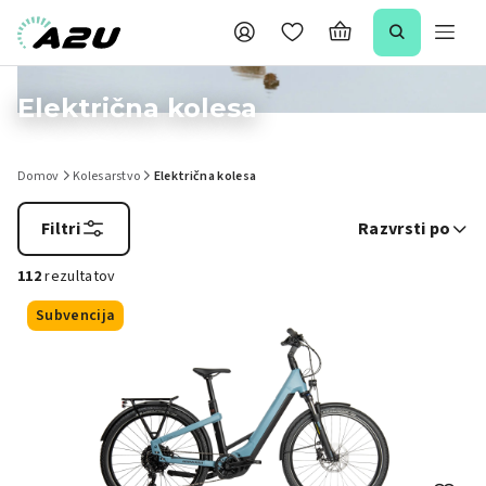
Električna kolesa
Domov
Kolesarstvo
Električna kolesa
Filtri
Razvrsti po
112
rezultatov
Subvencija