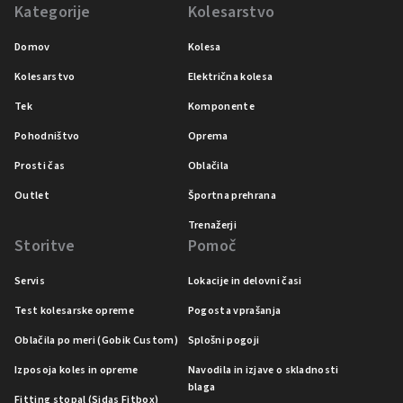
Kategorije
Kolesarstvo
Domov
Kolesa
Kolesarstvo
Električna kolesa
Tek
Komponente
Pohodništvo
Oprema
Prosti čas
Oblačila
Outlet
Športna prehrana
Trenažerji
Storitve
Pomoč
Servis
Lokacije in delovni časi
Test kolesarske opreme
Pogosta vprašanja
Oblačila po meri (Gobik Custom)
Splošni pogoji
Izposoja koles in opreme
Navodila in izjave o skladnosti
blaga
Fitting stopal (Sidas Fitbox)