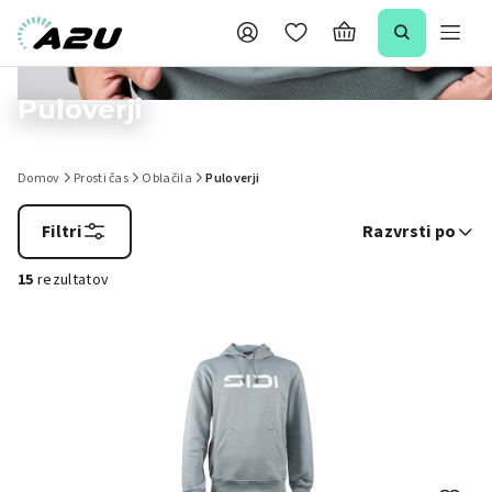
Puloverji
Domov
Prosti čas
Oblačila
Puloverji
Filtri
Razvrsti po
15
rezultatov