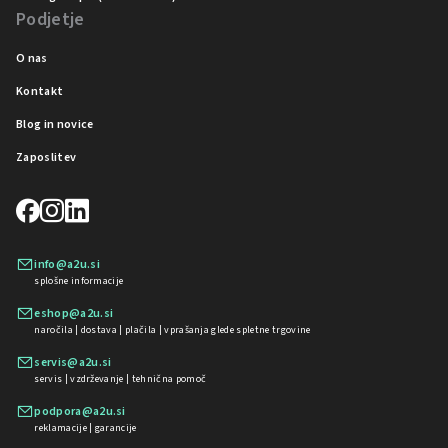
Podjetje
O nas
Kontakt
Blog in novice
Zaposlitev
info@a2u.si
splošne informacije
eshop@a2u.si
naročila | dostava | plačila | vprašanja glede spletne trgovine
servis@a2u.si
servis | vzdrževanje | tehnična pomoč
podpora@a2u.si
reklamacije | garancije