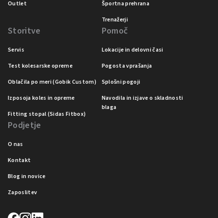
Outlet
Športna prehrana
Trenažerji
Storitve
Pomoč
Servis
Lokacije in delovni časi
Test kolesarske opreme
Pogosta vprašanja
Oblačila po meri (Gobik Custom)
Splošni pogoji
Izposoja koles in opreme
Navodila in izjave o skladnosti
blaga
Fitting stopal (Sidas Fitbox)
Podjetje
O nas
Kontakt
Blog in novice
Zaposlitev