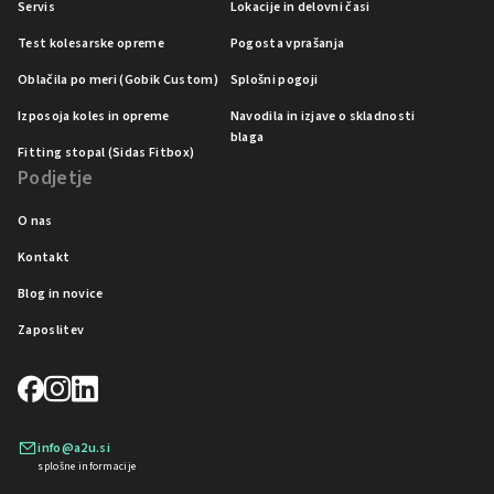
Servis
Lokacije in delovni časi
Test kolesarske opreme
Pogosta vprašanja
Oblačila po meri (Gobik Custom)
Splošni pogoji
Izposoja koles in opreme
Navodila in izjave o skladnosti
blaga
Fitting stopal (Sidas Fitbox)
Podjetje
O nas
Kontakt
Blog in novice
Zaposlitev
info@a2u.si
splošne informacije