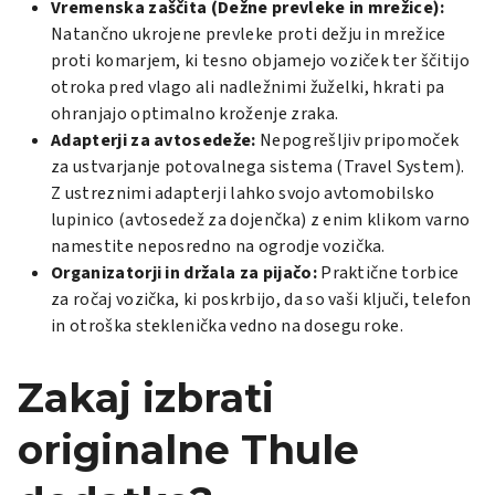
Vremenska zaščita (Dežne prevleke in mrežice):
Natančno ukrojene prevleke proti dežju in mrežice
proti komarjem, ki tesno objamejo voziček ter ščitijo
otroka pred vlago ali nadležnimi žuželki, hkrati pa
ohranjajo optimalno kroženje zraka.
Adapterji za avtosedeže:
Nepogrešljiv pripomoček
za ustvarjanje potovalnega sistema (Travel System).
Z ustreznimi adapterji lahko svojo avtomobilsko
lupinico (avtosedež za dojenčka) z enim klikom varno
namestite neposredno na ogrodje vozička.
Organizatorji in držala za pijačo:
Praktične torbice
za ročaj vozička, ki poskrbijo, da so vaši ključi, telefon
in otroška steklenička vedno na dosegu roke.
Zakaj izbrati
originalne Thule