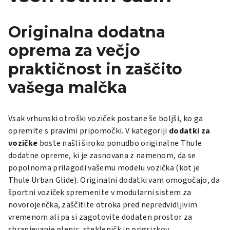
Originalna dodatna
oprema za večjo
praktičnost in zaščito
vašega malčka
Vsak vrhunski otroški voziček postane še boljši, ko ga
opremite s pravimi pripomočki. V kategoriji
dodatki za
vozičke
boste našli široko ponudbo originalne Thule
dodatne opreme, ki je zasnovana z namenom, da se
popolnoma prilagodi vašemu modelu vozička (kot je
Thule Urban Glide
). Originalni dodatki vam omogočajo, da
športni voziček spremenite v modularni sistem za
novorojenčka, zaščitite otroka pred nepredvidljivim
vremenom ali pa si zagotovite dodaten prostor za
shranjevanje plenic, stekleničk in prigrizkov.