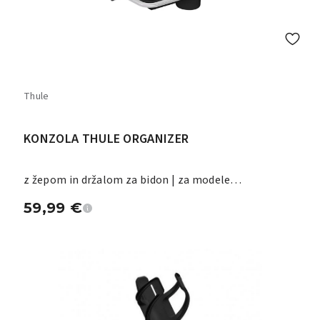
Thule
KONZOLA THULE ORGANIZER
z žepom in držalom za bidon | za modele
Chariot/Urban Glide 2/Glide
59,99
€