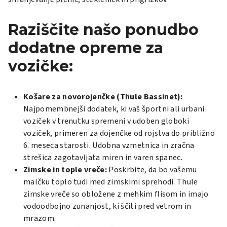
Raziščite našo ponudbo
dodatne opreme za
vozičke:
Košare za novorojenčke (Thule Bassinet):
Najpomembnejši dodatek, ki vaš športni ali urbani
voziček v trenutku spremeni v udoben globoki
voziček, primeren za dojenčke od rojstva do približno
6. meseca starosti. Udobna vzmetnica in zračna
strešica zagotavljata miren in varen spanec.
Zimske in tople vreče:
Poskrbite, da bo vašemu
malčku toplo tudi med zimskimi sprehodi. Thule
zimske vreče so obložene z mehkim flisom in imajo
vodoodbojno zunanjost, ki ščiti pred vetrom in
mrazom.