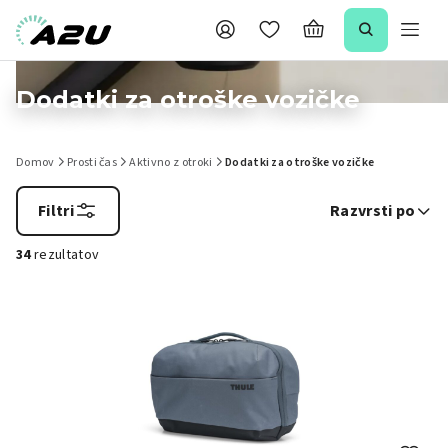
Dodatki za otroške vozičke
Domov
Prosti čas
Aktivno z otroki
Dodatki za otroške vozičke
Filtri
Razvrsti po
34
rezultatov