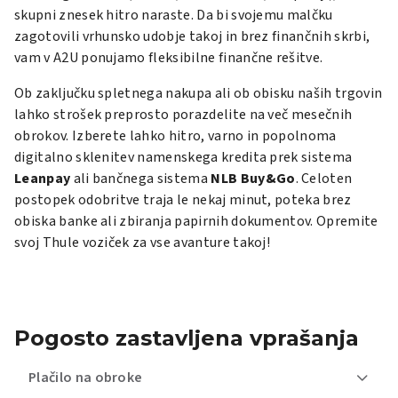
skupni znesek hitro naraste. Da bi svojemu malčku
zagotovili vrhunsko udobje takoj in brez finančnih skrbi,
vam v A2U ponujamo fleksibilne finančne rešitve.
Ob zaključku spletnega nakupa ali ob obisku naših trgovin
lahko strošek preprosto porazdelite na več mesečnih
obrokov. Izberete lahko hitro, varno in popolnoma
digitalno sklenitev namenskega kredita prek sistema
Leanpay
ali bančnega sistema
NLB Buy&Go
. Celoten
postopek odobritve traja le nekaj minut, poteka brez
obiska banke ali zbiranja papirnih dokumentov. Opremite
svoj Thule voziček za vse avanture takoj!
Pogosto zastavljena vprašanja
Plačilo na obroke