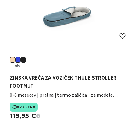
Thule
ZIMSKA VREČA ZA VOZIČEK THULE STROLLER
FOOTMUF
0-6 mesecev | pralna | termo zaščita | za modele
Shine/Spring/Glide/Chariot
A2U CENA
119,95
€