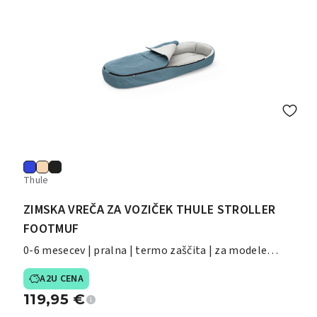
Thule
ZIMSKA VREČA ZA VOZIČEK THULE STROLLER
FOOTMUF
0-6 mesecev | pralna | termo zaščita | za modele
Shine/Spring/Glide/Chariot
A2U CENA
119,95
€