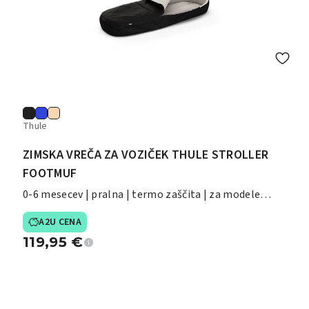
Thule
ZIMSKA VREČA ZA VOZIČEK THULE STROLLER
FOOTMUF
0-6 mesecev | pralna | termo zaščita | za modele
Shine/Spring/Glide/Chariot
A2U CENA
119,95
€