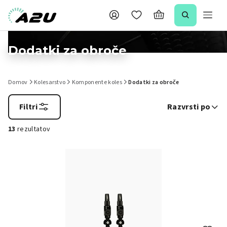
Dodatki za obroče
Domov
Kolesarstvo
Komponente koles
Dodatki za obroče
Filtri
Razvrsti po
13
rezultatov