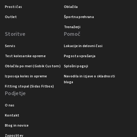
Prosti čas
Oblačila
Outlet
Športna prehrana
Trenažerji
Storitve
Pomoč
Servis
Lokacije in delovni časi
Test kolesarske opreme
Pogosta vprašanja
Oblačila po meri (Gobik Custom)
Splošni pogoji
Izposoja koles in opreme
Navodila in izjave o skladnosti
blaga
Fitting stopal (Sidas Fitbox)
Podjetje
O nas
Kontakt
Blog in novice
Zaposlitev