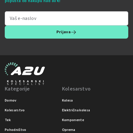
popusta ob nakupu nad 80 €!
Prijava
Kategorije
Kolesarstvo
Domov
Kolesa
Kolesarstvo
Električna kolesa
Tek
Komponente
Pohodništvo
Oprema