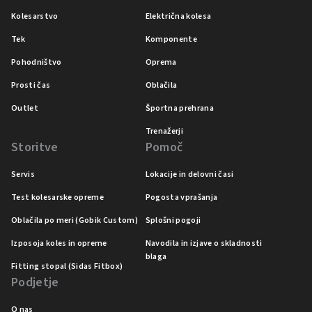
Kolesarstvo
Električna kolesa
Tek
Komponente
Pohodništvo
Oprema
Prosti čas
Oblačila
Outlet
Športna prehrana
Trenažerji
Storitve
Pomoč
Servis
Lokacije in delovni časi
Test kolesarske opreme
Pogosta vprašanja
Oblačila po meri (Gobik Custom)
Splošni pogoji
Izposoja koles in opreme
Navodila in izjave o skladnosti
blaga
Fitting stopal (Sidas Fitbox)
Podjetje
O nas