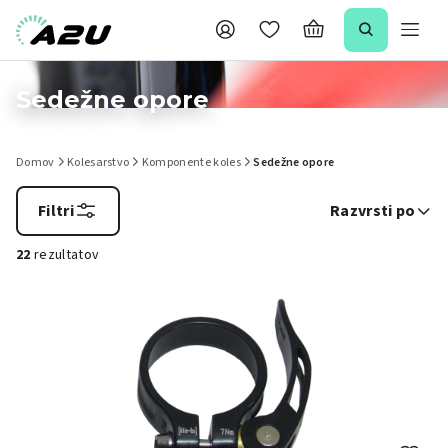
Sedežne opore
Domov
Kolesarstvo
Komponente koles
Sedežne opore
Filtri
Razvrsti po
22
rezultatov