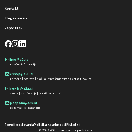
Kontakt
Blog in novice
Zaposlitev
info@a2u.si
splošne informacije
eshop@a2u.si
naročila | dostava | plačila | vprašanja glede spletne trgovine
servis@a2u.si
servis | vzdrževanje | tehnična pomoč
podpora@a2u.si
reklamacije | garancije
Pogoji poslovanja
Politika zasebnosti
Piškotki
© 2026 A2U, vse pravice pridržane.