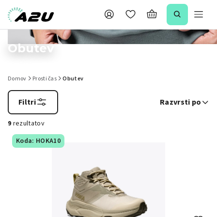
Obutev
Domov
Prosti čas
Obutev
Filtri
Razvrsti po
9
rezultatov
Koda: HOKA10