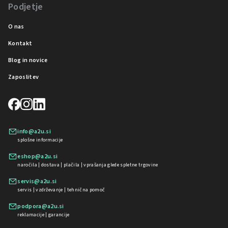
Podjetje
O nas
Kontakt
Blog in novice
Zaposlitev
info@a2u.si
splošne informacije
eshop@a2u.si
naročila | dostava | plačila | vprašanja glede spletne trgovine
servis@a2u.si
servis | vzdrževanje | tehnična pomoč
podpora@a2u.si
reklamacije | garancije