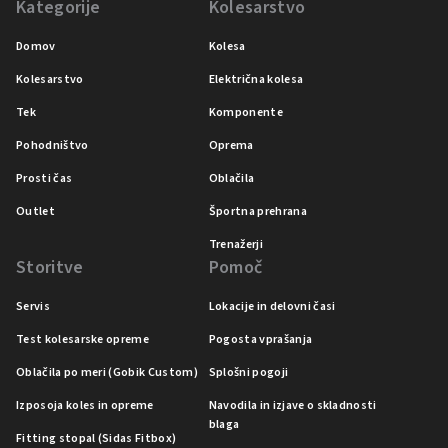
Kategorije
Kolesarstvo
Domov
Kolesa
Kolesarstvo
Električna kolesa
Tek
Komponente
Pohodništvo
Oprema
Prosti čas
Oblačila
Outlet
Športna prehrana
Trenažerji
Storitve
Pomoč
Servis
Lokacije in delovni časi
Test kolesarske opreme
Pogosta vprašanja
Oblačila po meri (Gobik Custom)
Splošni pogoji
Izposoja koles in opreme
Navodila in izjave o skladnosti
blaga
Fitting stopal (Sidas Fitbox)