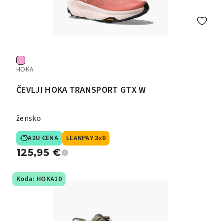
HOKA
ČEVLJI HOKA TRANSPORT GTX W
žensko
A2U CENA
LEANPAY 3x0
125,95
€
Koda: HOKA10