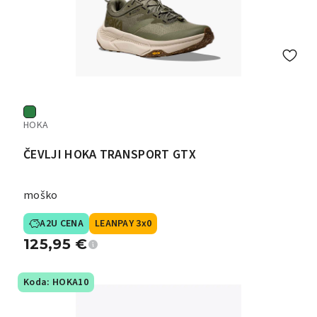
HOKA
ČEVLJI HOKA TRANSPORT GTX
moško
A2U CENA
LEANPAY 3x0
125,95
€
Koda: HOKA10