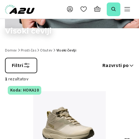
Visoki čevlji
Domov
Prosti čas
Obutev
Visoki čevlji
Filtri
Razvrsti po
1
rezultatov
Koda: HOKA10