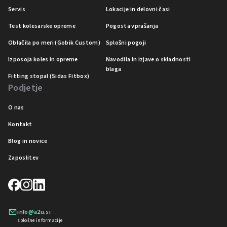
Servis
Lokacije in delovni časi
Test kolesarske opreme
Pogosta vprašanja
Oblačila po meri (Gobik Custom)
Splošni pogoji
Izposoja koles in opreme
Navodila in izjave o skladnosti
blaga
Fitting stopal (Sidas Fitbox)
Podjetje
O nas
Kontakt
Blog in novice
Zaposlitev
info@a2u.si
splošne informacije