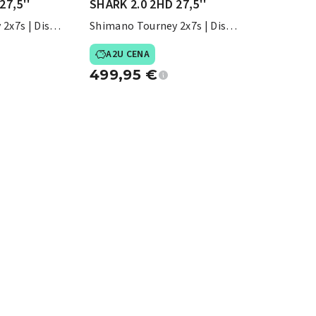
27,5''
SHARK 2.0 2HD 27,5''
2x7s | Disk
Shimano Tourney 2x7s | Disk
zavore
A2U CENA
499,95
€