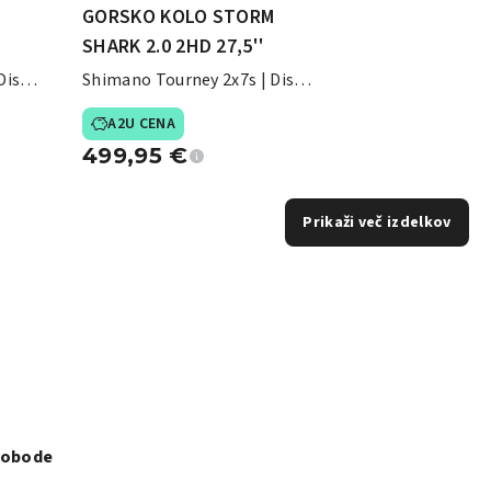
M
GORSKO KOLO STORM
SHARK 2.0 2HD 27,5''
Disk
Shimano Tourney 2x7s | Disk
zavore
A2U CENA
499,95
€
Prikaži več izdelkov
svobode