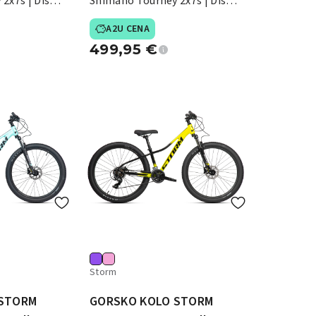
2x7s | Disk
Shimano Tourney 2x7s | Disk
zavore
A2U CENA
499,95
€
Storm
 STORM
GORSKO KOLO STORM