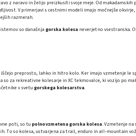
zavo z naravo in želijo preizkusiti svoje meje. Od makadamskih 
ljivost. V primerjavi s cestnimi modeli imajo močnejše okvirje
nejših razmerah.
 sistemov so današnja
gorska kolesa
neverjetno vsestranska. O
ki iščejo preprosto, lahko in hitro kolo. Ker imajo vzmetenje l
na so za rekreativne kolesarje in XC tekmovalce, ki vozijo po m
ačetnike v svetu
gorskega kolesarstva
.
evne poti, so tu
polnovzmetena gorska kolesa
. Vzmetenje na 
. To so kolesa, ustvarjena za trail, enduro in all-mountain vožn