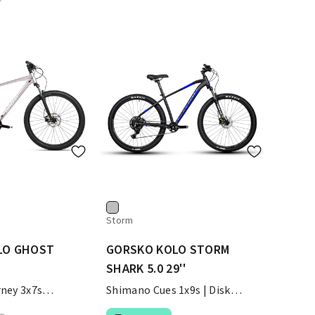
Storm
LO GHOST
GORSKO KOLO STORM
SHARK 5.0 29''
ney 3x7s
Shimano Cues 1x9s | Disk
18-XCE28 100 mm
zavore