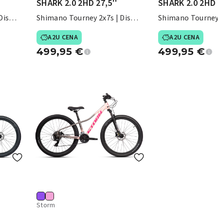
SHARK 2.0 2HD 27,5''
SHARK 2.0 2HD 
Disk
Shimano Tourney 2x7s | Disk
Shimano Tourney 
zavore
zavore
A2U CENA
A2U CENA
499,95
€
499,95
€
Storm