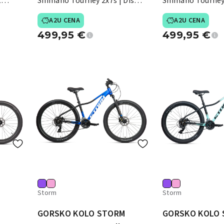
k
Shimano Tourney 2x7s | Disk
Shimano Tourney 
zavore
zavore
A2U CENA
A2U CENA
499,95
€
499,95
€
Storm
Storm
M
GORSKO KOLO STORM
GORSKO KOLO