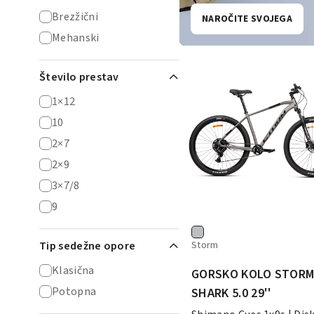
Brezžični
NAROČITE SVOJEGA
Mehanski
Število prestav
1×12
10
2×7
2×9
3×7/8
9
Tip sedežne opore
Storm
Klasična
GORSKO KOLO STOR
Potopna
SHARK 5.0 29''