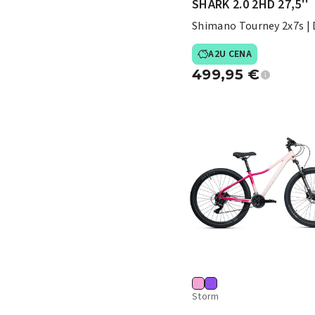
SHARK 2.0 2HD 27,5''
Shimano Tourney 2x7s | 
zavore
A2U CENA
499,95
€
Storm