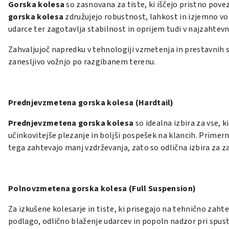
Gorska kolesa
so zasnovana za tiste, ki iščejo pristno pove
gorska kolesa
združujejo robustnost, lahkost in izjemno vod
udarce ter zagotavlja stabilnost in oprijem tudi v najzahtev
Zahvaljujoč napredku v tehnologiji vzmetenja in prestavnih
zanesljivo vožnjo po razgibanem terenu.
Prednjevzmetena gorska kolesa (Hardtail)
Prednjevzmetena gorska kolesa
so idealna izbira za vse, 
učinkovitejše plezanje in boljši pospešek na klancih. Primer
tega zahtevajo manj vzdrževanja, zato so odlična izbira za z
Polnovzmetena gorska kolesa (Full Suspension)
Za izkušene kolesarje in tiste, ki prisegajo na tehnično zaht
podlago, odlično blaženje udarcev in popoln nadzor pri spustih