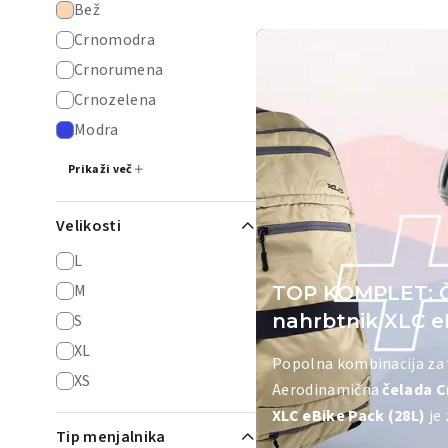
Bež
Crnomodra
Crnorumena
Crnozelena
Modra
Prikaži več
Velikosti
L
M
TOP KOMPLET: Če
nahrbtnik XLC e
S
XL
Popolna kombinacija za 
XS
Aerodinamična
čelada C
XLC eBike Pack (28L)
je 
Tip menjalnika