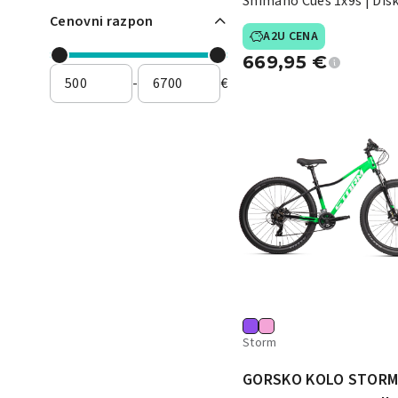
Shimano Cues 1x9s | Dis
Cenovni razpon
zavore
A2U CENA
669,95
€
-
€
Storm
GORSKO KOLO STOR