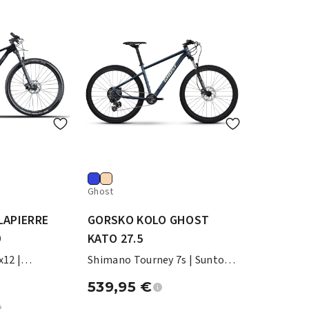
Ghost
LAPIERRE
GORSKO KOLO GHOST
9
KATO 27.5
12 |
Shimano Tourney 7s | Suntour
00 mm |
SF18-XCE28 100 mm
539,95
€