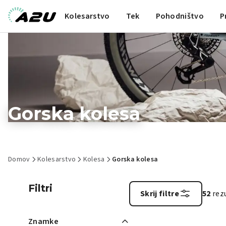
Kolesarstvo
Tek
Pohodništvo
P
Gorska kolesa
Domov
Kolesarstvo
Kolesa
Gorska kolesa
Filtri
Skrij filtre
52
rez
Znamke