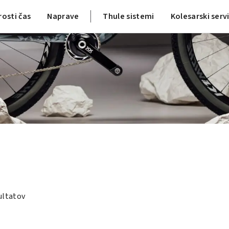
rosti čas
Naprave
Thule sistemi
Kolesarski serv
ultatov