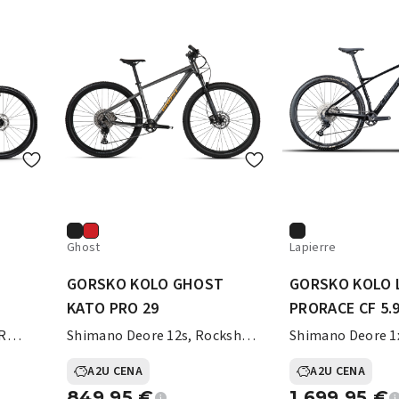
Ghost
Lapierre
T
GORSKO KOLO GHOST
GORSKO KOLO 
KATO PRO 29
PRORACE CF 5.
SR
Shimano Deore 12s, Rockshox
Shimano Deore 1x
Judy Silver TK 100 mm
RockShox Judy 1
A2U CENA
A2U CENA
Karbon
849,95
€
1.699,95
€