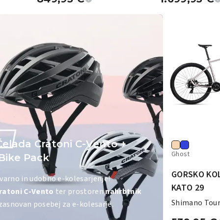
lada Cratoni C-Vento +
Ghost
Bike Pack
GORSKO KO
varno in udobno e-kolesarjenje!
KATO 29
ratoni C-Vento
ter prostoren
nahrbtnik
Shimano Tour
zasnovan posebej za e-kolesarje.
| Suntour SF