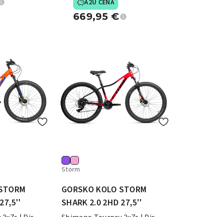
A2U CENA
669,95
€
Storm
 STORM
GORSKO KOLO STORM
27,5''
SHARK 2.0 2HD 27,5''