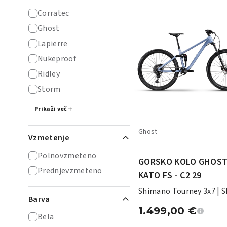
Corratec
Ghost
Lapierre
Nukeproof
Ridley
Storm
Prikaži več
Ghost
Vzmetenje
Polnovzmeteno
GORSKO KOLO GHOS
Prednjevzmeteno
KATO FS - C2 29
Shimano Tourney 3x7 | 
Barva
Suntour XCR34 130 mm
1.499,00
€
Bela