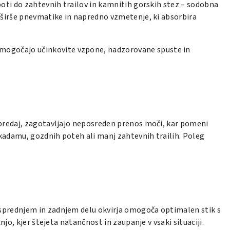
poti do zahtevnih trailov in kamnitih gorskih stez – sodobna
, širše pnevmatike in napredno vzmetenje, ki absorbira
mogočajo učinkovite vzpone, nadzorovane spuste in
e spredaj, zagotavljajo neposreden prenos moči, kar pomeni
akadamu, gozdnih poteh ali manj zahtevnih trailih. Poleg
sprednjem in zadnjem delu okvirja omogoča optimalen stik s
jo, kjer štejeta natančnost in zaupanje v vsaki situaciji.