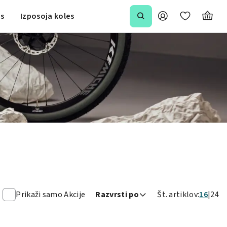
is
Izposoja koles
Prikaži samo Akcije
Razvrsti po
Št. artiklov:
16
24