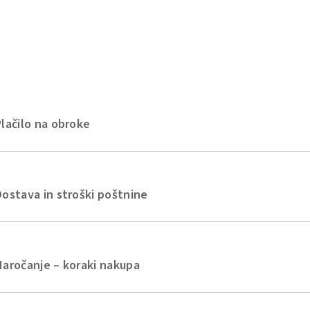
Plačilo na obroke
Dostava in stroški poštnine
Naročanje – koraki nakupa