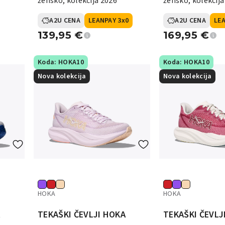
žensko, kolekcija 2026
žensko, kolekcija
A2U CENA
LEANPAY 3x0
A2U CENA
LEA
139,95
€
169,95
€
Koda: HOKA10
Koda: HOKA10
Nova kolekcija
Nova kolekcija
HOKA
HOKA
A
TEKAŠKI ČEVLJI HOKA
TEKAŠKI ČEVLJ