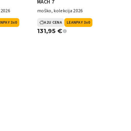
MACH 7
 2026
moško, kolekcija 2026
NPAY 3x0
A2U CENA
LEANPAY 3x0
131,95
€