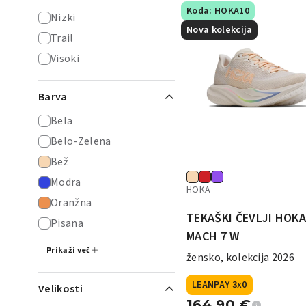
Koda: HOKA10
Nizki
Nova kolekcija
Trail
Visoki
Barva
Bela
Belo-Zelena
Bež
Modra
HOKA
Oranžna
TEKAŠKI ČEVLJI HOK
Pisana
MACH 7 W
Prikaži več
žensko, kolekcija 2026
LEANPAY 3x0
Velikosti
164,90
€