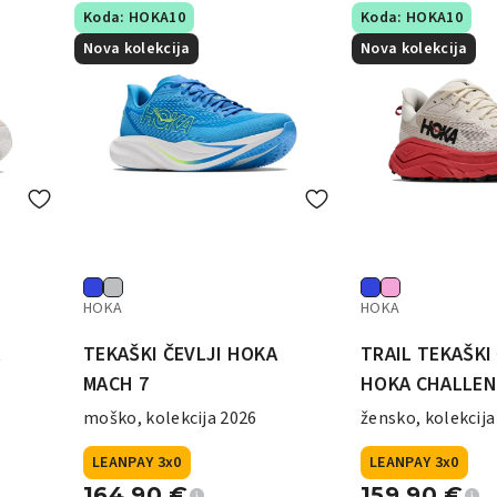
Koda: HOKA10
Koda: HOKA10
Nova kolekcija
Nova kolekcija
HOKA
HOKA
A
TEKAŠKI ČEVLJI HOKA
TRAIL TEKAŠKI
MACH 7
HOKA CHALLEN
moško, kolekcija 2026
žensko, kolekcija
LEANPAY 3x0
LEANPAY 3x0
164,90
€
159,90
€