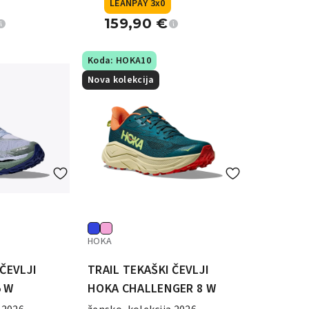
LEANPAY 3x0
159,90
€
Koda: HOKA10
Nova kolekcija
HOKA
 ČEVLJI
TRAIL TEKAŠKI ČEVLJI
5 W
HOKA CHALLENGER 8 W