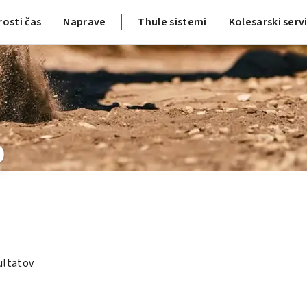
rosti čas
Naprave
Thule sistemi
Kolesarski serv
0
ultatov