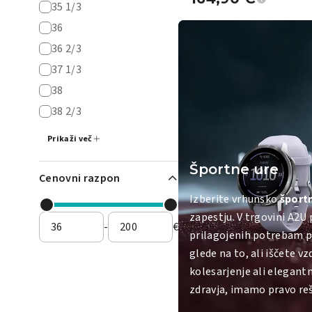
35 1/3
36
36 2/3
37 1/3
38
38 2/3
Prikaži več
Športne ure
Cenovni razpon
Izberite vrhunsko
šport
zapestju. V trgovini A2U
-
€
prilagojenih potrebam pr
glede na to, ali iščete v
kolesarjenje ali elegan
zdravja, imamo pravo reš