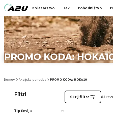
Kolesarstvo
Tek
Pohodništvo
P
PROMO KODA: HOKA1
Domov
Akcijska ponudba
PROMO KODA: HOKA10
Filtri
Skrij filtre
82
rez
Tip čevlja