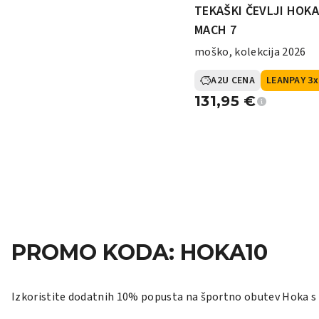
TEKAŠKI ČEVLJI HOK
MACH 7
moško, kolekcija 2026
A2U CENA
LEANPAY 3x
131,95
€
PROMO KODA: HOKA10
Izkoristite dodatnih 10% popusta na športno obutev Hoka 