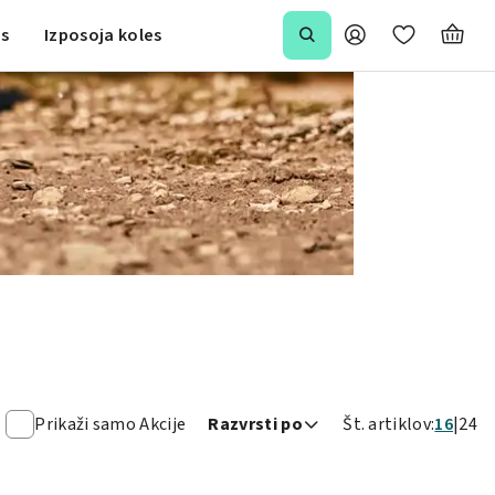
is
Izposoja koles
Prikaži samo Akcije
Razvrsti po
Št. artiklov:
16
24