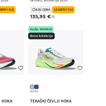
 2026
žensko, kolekcija 2026
NPAY 3x0
A2U CENA
LEANPAY 3x0
135,95
€
Koda: HOKA10
Nova kolekcija
HOKA
I HOKA
TEKAŠKI ČEVLJI HOKA