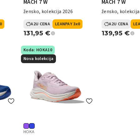
MACH 7 W
MACH 7 W
žensko, kolekcija 2026
žensko, kolekcija
0
A2U CENA
LEANPAY 3x0
A2U CENA
LEA
131,95
€
139,95
€
Koda: HOKA10
Nova kolekcija
HOKA