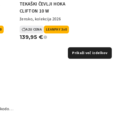
A
TEKAŠKI ČEVLJI HOKA
CLIFTON 10 W
žensko, kolekcija 2026
0
A2U CENA
LEANPAY 3x0
139,95
€
Prikaži več izdelkov
s kodo…