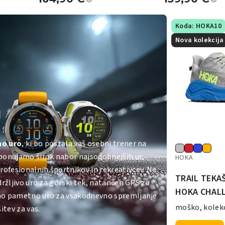
Koda: HOKA10
Nova kolekcija
no uro
, ki bo postala vaš osebni trener na
 ponujamo širok nabor najsodobnejših ur,
HOKA
ofesionalnih športnikov in rekreativcev. Ne
TRAIL TEKAŠ
zdržljivo uro za gorski tek, natančen GPS za
HOKA CHALL
tno pametno uro za vsakodnevno spremljanje
moško, kolekc
itev za vas.