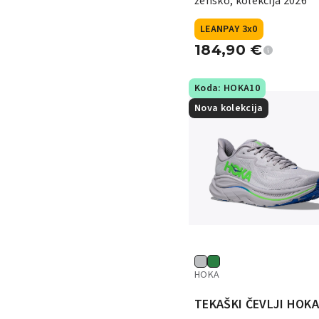
žensko, kolekcija 2026
LEANPAY 3x0
184,90
€
Koda: HOKA10
Nova kolekcija
HOKA
TEKAŠKI ČEVLJI HOK