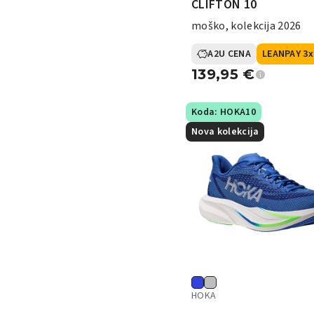
CLIFTON 10
moško, kolekcija 2026
A2U CENA
LEANPAY 3x
139,95
€
Koda: HOKA10
Nova kolekcija
HOKA