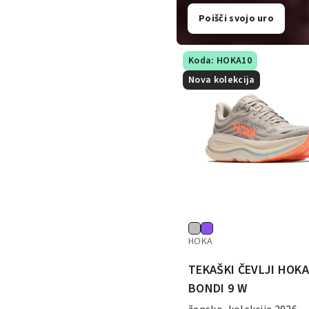
Poišči svojo uro
Koda: HOKA10
Nova kolekcija
HOKA
TEKAŠKI ČEVLJI HOK
BONDI 9 W