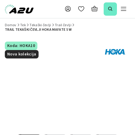
Domov
Tek
Tekaški čevlji
Trail čevlji
TRAIL TEKAŠKI ČEVLJI HOKA MAFATE 5 W
Koda: HOKA10
Nova kolekcija