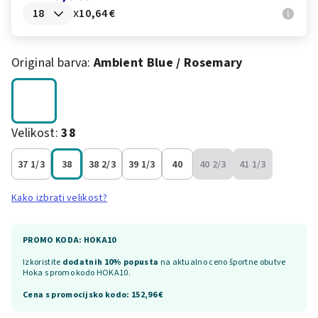
x
10,64 €
Original barva:
Ambient Blue / Rosemary
Velikost:
38
37 1/3
38
38 2/3
39 1/3
40
40 2/3
41 1/3
Kako izbrati velikost?
PROMO KODA: HOKA10
Izkoristite
dodatnih 10% popusta
na aktualno ceno športne obutve
Hoka s promo kodo HOKA10.
Cena s promocijsko kodo:
152,96 €