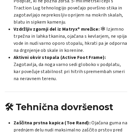
Podplat, ki ne pozna zdrsa. 5-milimetrski čepi s
Traction Lug tehnologijo povečajo površino stika in
zagotavljajo neprekosljiv oprijem na mokrih skalah,
blatu in sipkem kamenju.
Vzdržljiv zgornji del iz Matryx® mrežice:
🕸️ Izjemno
trpežna in lahka tkanina, ojačana s kevlarjem, ne vpija
vode in nudi varno oporo stopalu, hkrati pa je odporna
na drgnjenje ob skale in korenine.
Aktivni okvir stopala (Active Foot Frame):
Zagotavlja, da noga varno sedi globoko v podplatu,
kar povečuje stabilnost pri hitrih spremembah smeri
na neravnem terenu.
🛠️ Tehnična dovršenost
Zaščitna prstna kapica (Toe Rand):
Ojačana guma na
prednjem delu nudi maksimalno zaščito prstov pred