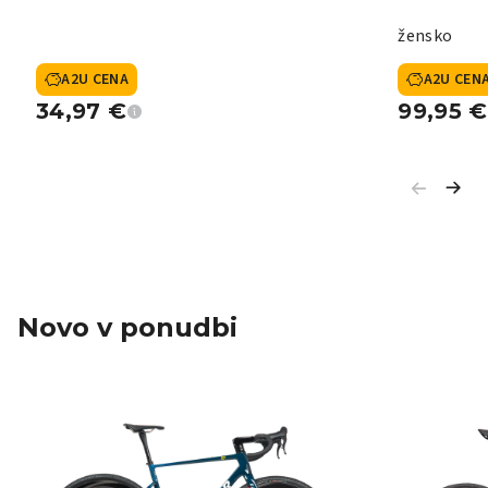
žensko
A2U CENA
A2U CEN
34,97
€
99,95
€
Novo v ponudbi