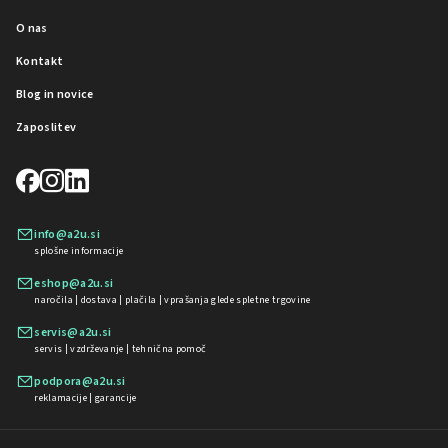
O nas
Kontakt
Blog in novice
Zaposlitev
info@a2u.si
splošne informacije
eshop@a2u.si
naročila | dostava | plačila | vprašanja glede spletne trgovine
servis@a2u.si
servis | vzdrževanje | tehnična pomoč
podpora@a2u.si
reklamacije | garancije