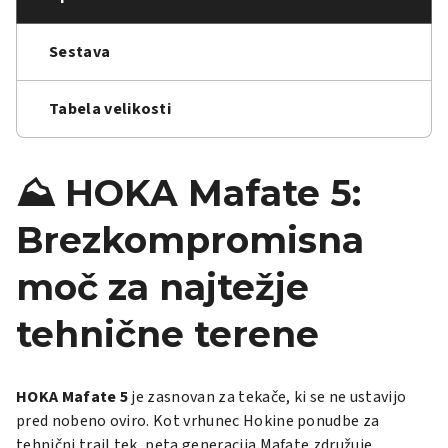
Sestava
Tabela velikosti
⛰️ HOKA Mafate 5:
Brezkompromisna
moč za najtežje
tehnične terene
HOKA Mafate 5
je zasnovan za tekače, ki se ne ustavijo
pred nobeno oviro. Kot vrhunec Hokine ponudbe za
tehnični trail tek, peta generacija Mafate združuje