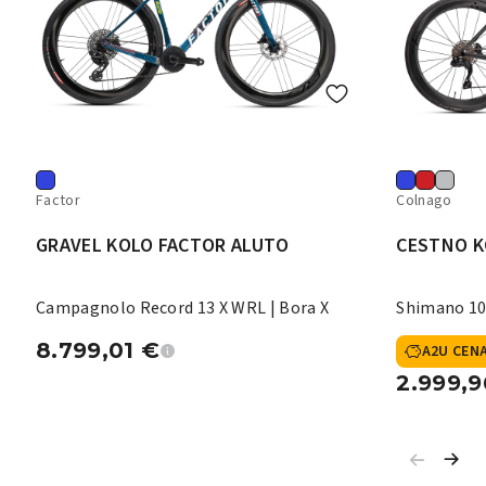
Factor
Colnago
GRAVEL KOLO FACTOR ALUTO
CESTNO K
Campagnolo Record 13 X WRL | Bora X
Shimano 10
8.799,01
€
A2U CEN
2.999,