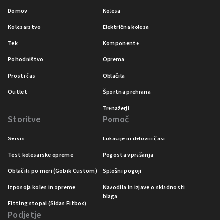
Domov
Kolesa
Kolesarstvo
Električna kolesa
Tek
Komponente
Pohodništvo
Oprema
Prosti čas
Oblačila
Outlet
Športna prehrana
Trenažerji
Storitve
Pomoč
Servis
Lokacije in delovni časi
Test kolesarske opreme
Pogosta vprašanja
Oblačila po meri (Gobik Custom)
Splošni pogoji
Izposoja koles in opreme
Navodila in izjave o skladnosti
blaga
Fitting stopal (Sidas Fitbox)
Podjetje