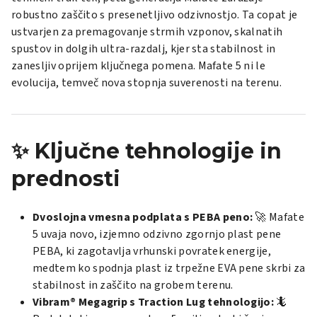
robustno zaščito s presenetljivo odzivnostjo. Ta copat je
ustvarjen za premagovanje strmih vzponov, skalnatih
spustov in dolgih ultra-razdalj, kjer sta stabilnost in
zanesljiv oprijem ključnega pomena. Mafate 5 ni le
evolucija, temveč nova stopnja suverenosti na terenu.
✨ Ključne tehnologije in
prednosti
Dvoslojna vmesna podplata s PEBA peno:
🚀 Mafate
5 uvaja novo, izjemno odzivno zgornjo plast pene
PEBA, ki zagotavlja vrhunski povratek energije,
medtem ko spodnja plast iz trpežne EVA pene skrbi za
stabilnost in zaščito na grobem terenu.
Vibram® Megagrip s Traction Lug tehnologijo:
🦎