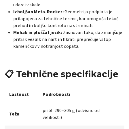
udarci v skale.
Izboljšan Meta-Rocker:
Geometrija podplata je
prilagojena za tehnične terene, kar omogoča tekoč
prehod in boljšo kontrolo na strminah.
Mehak in ploščat jezik:
Zasnovan tako, da zmanjšuje
pritisk vezalk na nart in hkrati preprečuje vstop
kamenčkov v notranjost copata.
📋 Tehnične specifikacije
Lastnost
Podrobnosti
pribl. 290–305 g (odvisno od
Teža
velikosti)