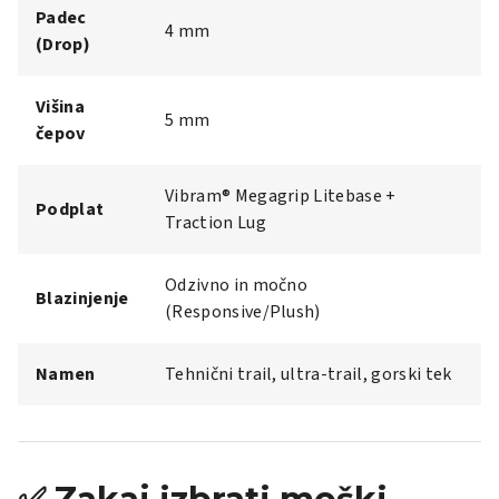
Padec
4 mm
(Drop)
Višina
5 mm
čepov
Vibram® Megagrip Litebase +
Podplat
Traction Lug
Odzivno in močno
Blazinjenje
(Responsive/Plush)
Namen
Tehnični trail, ultra-trail, gorski tek