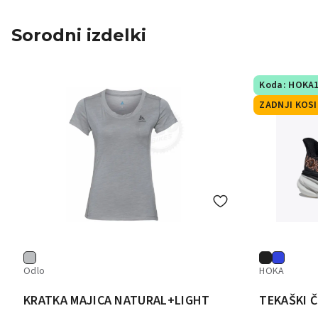
Sorodni izdelki
Koda: HOKA
ZADNJI KOSI
Odlo
HOKA
KRATKA MAJICA NATURAL+LIGHT
TEKAŠKI Č