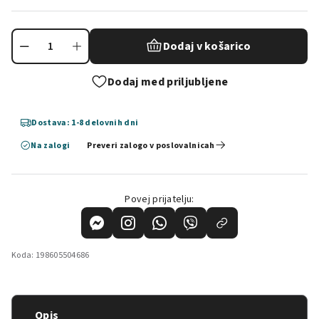
Dodaj v košarico
Dodaj med priljubljene
Dostava: 1-8 delovnih dni
Na zalogi
Preveri zalogo v poslovalnicah
Povej prijatelju:
Koda:
198605504686
Opis