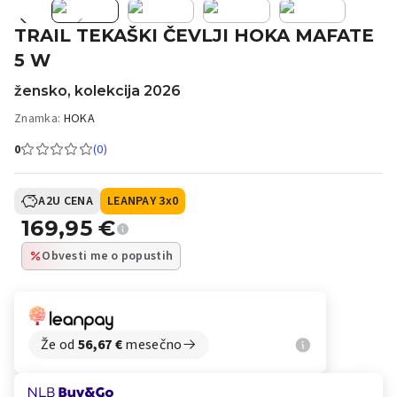
TRAIL TEKAŠKI ČEVLJI HOKA MAFATE
5 W
žensko, kolekcija 2026
Znamka:
HOKA
0
(0)
A2U CENA
LEANPAY 3x0
169,95
€
Obvesti me o popustih
Že od
56,67
€
mesečno