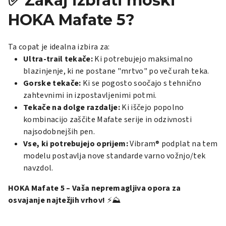
✅ Zakaj izbrati moški
HOKA Mafate 5?
Ta copat je idealna izbira za:
Ultra-trail tekače:
Ki potrebujejo maksimalno
blazinjenje, ki ne postane "mrtvo" po več urah teka.
Gorske tekače:
Ki se pogosto soočajo s tehnično
zahtevnimi in izpostavljenimi potmi.
Tekače na dolge razdalje:
Ki iščejo popolno
kombinacijo zaščite Mafate serije in odzivnosti
najsodobnejših pen.
Vse, ki potrebujejo oprijem:
Vibram® podplat na tem
modelu postavlja nove standarde varno vožnjo/tek
navzdol.
HOKA Mafate 5 – Vaša nepremagljiva opora za
osvajanje najtežjih vrhov!
⚡⛰️