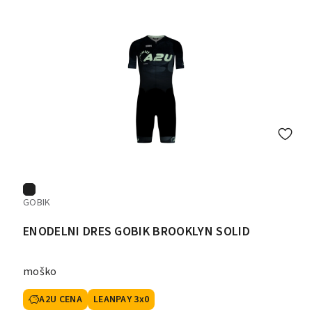
GOBIK
ENODELNI DRES GOBIK BROOKLYN SOLID
moško
A2U CENA
LEANPAY 3x0