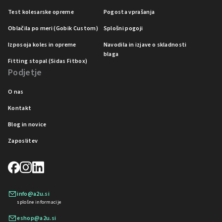
Test kolesarske opreme
Pogosta vprašanja
Oblačila po meri (Gobik Custom)
Splošni pogoji
Izposoja koles in opreme
Navodila in izjave o skladnosti
blaga
Fitting stopal (Sidas Fitbox)
Podjetje
O nas
Kontakt
Blog in novice
Zaposlitev
info@a2u.si
splošne informacije
eshop@a2u.si