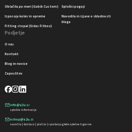
Oblačila po meri (Gobik Custom)
Splošni pogoji
Izposoja koles in opreme
Navodila in izjave o skladnosti
blaga
Fitting stopal (Sidas Fitbox)
Podjetje
O nas
Kontakt
Blog in novice
Zaposlitev
info@a2u.si
splošne informacije
eshop@a2u.si
naročila | dostava | plačila | vprašanja glede spletne trgovine