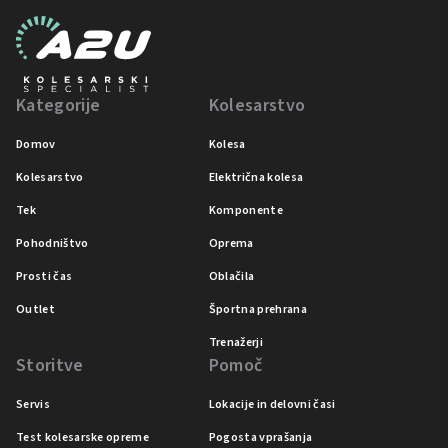
Kategorije
Kolesarstvo
Domov
Kolesa
Kolesarstvo
Električna kolesa
Tek
Komponente
Pohodništvo
Oprema
Prosti čas
Oblačila
Outlet
Športna prehrana
Trenažerji
Storitve
Pomoč
Servis
Lokacije in delovni časi
Test kolesarske opreme
Pogosta vprašanja