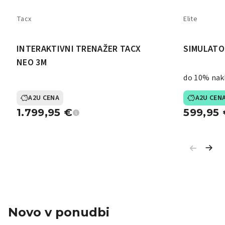
Tacx
Elite
INTERAKTIVNI TRENAŽER TACX
SIMULATO
NEO 3M
do 10% nak
A2U CENA
A2U CEN
1.799,95
€
599,95
Novo v ponudbi