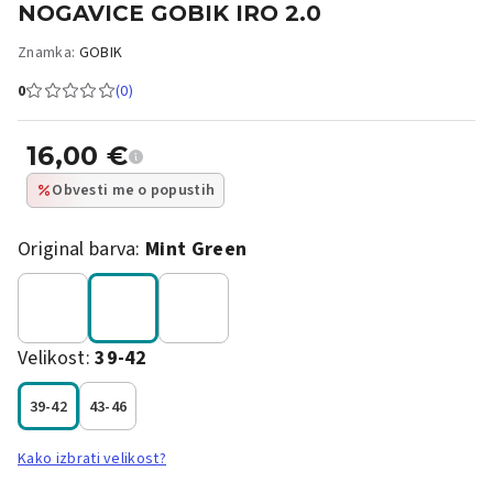
NOGAVICE GOBIK IRO 2.0
Znamka:
GOBIK
0
(0)
16,00
€
Obvesti me o popustih
Original barva:
Mint Green
Velikost:
39-42
39-42
43-46
Kako izbrati velikost?