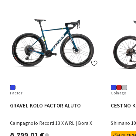
Factor
Colnago
GRAVEL KOLO FACTOR ALUTO
CESTNO K
Campagnolo Record 13 X WRL | Bora X
Shimano 10
8.799,01
€
A2U CEN