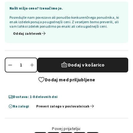
Našli nižjo ceno? Izenačimo jo.
Posredujte nam povezavo ali ponudbo konkurenčnega ponudnika, ki
enak izdelek ponuja po ugodnejši ceni. Z veseljem bomo preverili, ali
vam lahko izdelek ponudimo po enaki ali celo ugodnejši ceni.
Oddaj zahtevek
Dodaj v košarico
Dodaj med priljubljene
Dostava: 1-8 delovnih dni
Na zalogi
Preveri zalogo v poslovalnicah
Povej prijatelju: