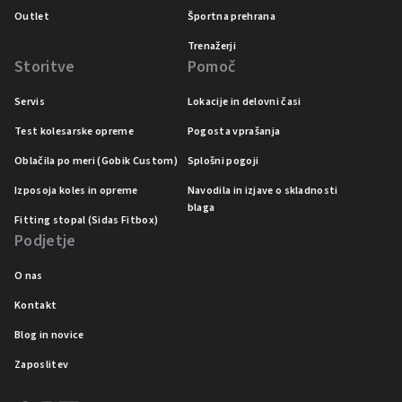
Outlet
Športna prehrana
Trenažerji
Storitve
Pomoč
Servis
Lokacije in delovni časi
Test kolesarske opreme
Pogosta vprašanja
Oblačila po meri (Gobik Custom)
Splošni pogoji
Izposoja koles in opreme
Navodila in izjave o skladnosti
blaga
Fitting stopal (Sidas Fitbox)
Podjetje
O nas
Kontakt
Blog in novice
Zaposlitev