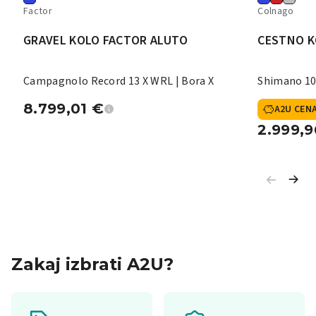
Factor
Colnago
GRAVEL KOLO FACTOR ALUTO
CESTNO K
Campagnolo Record 13 X WRL | Bora X
Shimano 10
8.799,01
€
A2U CEN
2.999,
Zakaj izbrati A2U?