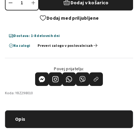
Dodaj v košarico
Dodaj med priljubljene
Dostava: 1-8 delovnih dni
Na zalogi
Preveri zalogo v poslovalnicah
Povej prijatelju:
Koda:
Y8Z298010
Opis