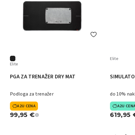
Elite
Elite
PGA ZA TRENAŽER DRY MAT
SIMULATO
Podloga za trenažer
do 10% nak
A2U CENA
A2U CEN
99,95
€
619,95