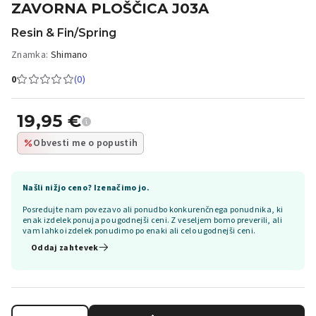
ZAVORNA PLOŠČICA J03A
Resin & Fin/Spring
Znamka:
Shimano
0
(0)
19,95
€
Obvesti me o popustih
Našli nižjo ceno? Izenačimo jo.
Posredujte nam povezavo ali ponudbo konkurenčnega ponudnika, ki
enak izdelek ponuja po ugodnejši ceni. Z veseljem bomo preverili, ali
vam lahko izdelek ponudimo po enaki ali celo ugodnejši ceni.
Oddaj zahtevek