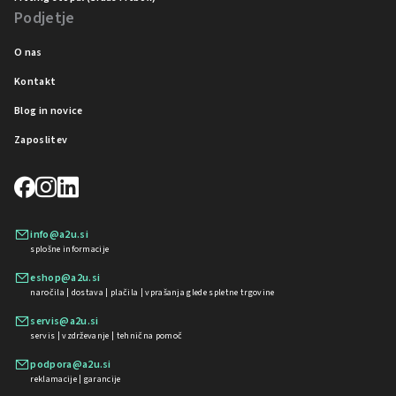
Podjetje
O nas
Kontakt
Blog in novice
Zaposlitev
info@a2u.si
splošne informacije
eshop@a2u.si
naročila | dostava | plačila | vprašanja glede spletne trgovine
servis@a2u.si
servis | vzdrževanje | tehnična pomoč
podpora@a2u.si
reklamacije | garancije