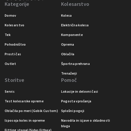
Kategorije
Kolesarstvo
Domov
Kolesa
Kolesarstvo
Električna kolesa
Tek
Komponente
Pohodništvo
Oprema
Prosti čas
Oblačila
Outlet
Športna prehrana
Trenažerji
Storitve
Pomoč
Servis
Lokacije in delovni časi
Test kolesarske opreme
Pogosta vprašanja
Oblačila po meri (Gobik Custom)
Splošni pogoji
Izposoja koles in opreme
Navodila in izjave o skladnosti
blaga
Fitting stopal (Sidas Fitbox)