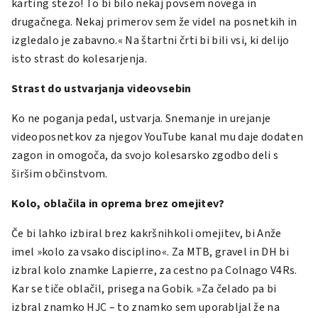
karting stezo! To bi bilo nekaj povsem novega in
drugačnega. Nekaj primerov sem že videl na posnetkih in
izgledalo je zabavno.« Na štartni črti bi bili vsi, ki delijo
isto strast do kolesarjenja.
Strast do ustvarjanja videovsebin
Ko ne poganja pedal, ustvarja. Snemanje in urejanje
videoposnetkov za njegov YouTube kanal mu daje dodaten
zagon in omogoča, da svojo kolesarsko zgodbo deli s
širšim občinstvom.
Kolo, oblačila in oprema brez omejitev?
Če bi lahko izbiral brez kakršnihkoli omejitev, bi Anže
imel »kolo za vsako disciplino«. Za MTB, gravel in DH bi
izbral kolo znamke Lapierre, za cestno pa Colnago V4Rs.
Kar se tiče oblačil, prisega na Gobik. »Za čelado pa bi
izbral znamko HJC – to znamko sem uporabljal že na