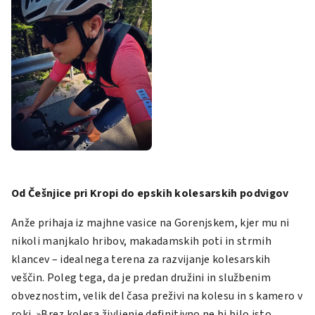
Od Češnjice pri Kropi do epskih kolesarskih podvigov
Anže prihaja iz majhne vasice na Gorenjskem, kjer mu ni
nikoli manjkalo hribov, makadamskih poti in strmih
klancev – idealnega terena za razvijanje kolesarskih
veščin. Poleg tega, da je predan družini in službenim
obveznostim, velik del časa preživi na kolesu in s kamero v
roki. »Brez kolesa življenje definitivno ne bi bilo isto.