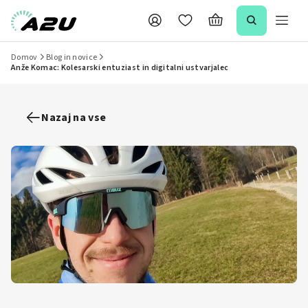
Domov
Blog in novice
Anže Komac: Kolesarski entuziast in digitalni ustvarjalec
Nazaj na vse