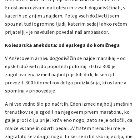
Enostavno uživam na kolesu in v vseh dogodivščinah, v
katerih se z njim znajdem. Poleg vseh doživetij sem
spoznal tudi ogromno ljudi, katerim sedaj lahko rečem
prijatelji,« je navdušen povedal naš ambasador.
Kolesarska anekdota: od epskega do komičnega
V Anžetovem arhivu dogodivščin se najde marsikaj – od
epskih doživetij do popolnih polomij. »Istra 300 je
zagotovo ena izmed najbolj epskih dirk, ki sem jih
prevozil. 300 kilometrov dolga preizkušnja, ki ostane v
spominu,« pripoveduje.
A ni vse vedno šlo po načrtih. Eden izmed najbolj smešnih
trenutkov se je zgodil na njegovem prvem maratonu, ko
ga je proti cilju prijel krč v eno nogo, zato se je odločil, da
malce vstane in odvrti pedal. »V tistem trenutku me je
zagrabilo še v drugo nogo. In ker sem bil skoraj v cilju, me