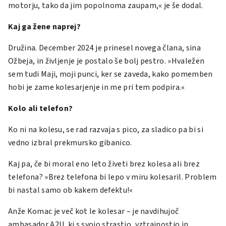
motorju, tako da jim popolnoma zaupam,« je še dodal.
Kaj ga žene naprej?
Družina. December 2024 je prinesel novega člana, sina
Ožbeja, in življenje je postalo še bolj pestro. »Hvaležen
sem tudi Maji, moji punci, ker se zaveda, kako pomemben
hobi je zame kolesarjenje in me pri tem podpira.«
Kolo ali telefon?
Ko ni na kolesu, se rad razvaja s pico, za sladico pa bi si
vedno izbral prekmursko gibanico.
Kaj pa, če bi moral eno leto živeti brez kolesa ali brez
telefona? »Brez telefona bi lepo v miru kolesaril. Problem
bi nastal samo ob kakem defektu!«
Anže Komac je več kot le kolesar – je navdihujoč
ambasador A2U, ki s svojo strastjo, vztrajnostjo in