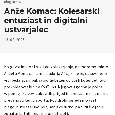
Blog in novice
Anže Komac: Kolesarski
entuziast in digitalni
ustvarjalec
13. 03. 2025
Ko govorimo o strasti do kolesarjenja, ne moremo mimo
Anžeta Komaca – ambasadorja A2U, ki ne le, da suvereno
vrti pedala, ampak svojo ljubezen do dveh koles deli tudi
prek videovsebin na YouTubu. Njegova zgodba je polna
vzponov, izzivov, zabavnih prigod in predvsem neizmerne
predanosti temu športu. Pod drobnogled smo vzeli
njegovo kolesarsko pot, sanjsko dirko, pa tudi življenje
zunaj asfaltnih cest in gorskih poti.