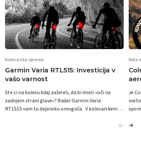
Kolesarska oprema
Naše 
Garmin Varia RTL515: Investicija v
Col
vašo varnost
aer
Ste si na kolesu kdaj zaželeli, da bi imeli »oči na
Je Co
zadnjem strani glave«? Radar Garmin Varia
sveto
RTL515 vam to dejansko omogoča. V kolesarskem
spomla
svetu, kjer si kolesarji nenehno prizadevamo za
so po
varnost, se Garmin Varia RTL515 izkazuje za pravega
vrhun
zaveznika na cesti. Pametni radar z zadnjo lučjo
učinkovi