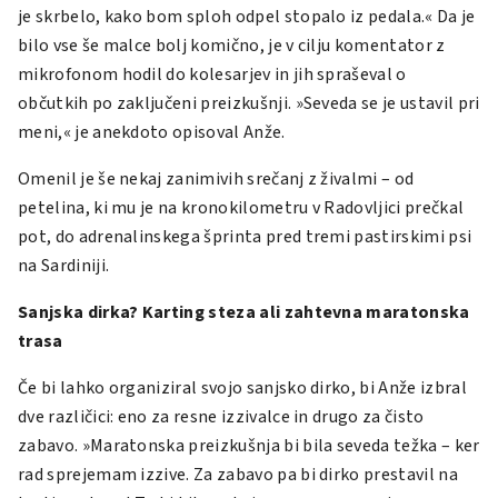
je skrbelo, kako bom sploh odpel stopalo iz pedala.« Da je
bilo vse še malce bolj komično, je v cilju komentator z
mikrofonom hodil do kolesarjev in jih spraševal o
občutkih po zaključeni preizkušnji. »Seveda se je ustavil pri
meni,« je anekdoto opisoval Anže.
Omenil je še nekaj zanimivih srečanj z živalmi – od
petelina, ki mu je na kronokilometru v Radovljici prečkal
pot, do adrenalinskega šprinta pred tremi pastirskimi psi
na Sardiniji.
Sanjska dirka? Karting steza ali zahtevna maratonska
trasa
Če bi lahko organiziral svojo sanjsko dirko, bi Anže izbral
dve različici: eno za resne izzivalce in drugo za čisto
zabavo. »Maratonska preizkušnja bi bila seveda težka – ker
rad sprejemam izzive. Za zabavo pa bi dirko prestavil na