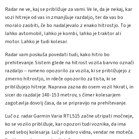
Radar ne ve, kaj se približuje za vami. Ve le, da je nekaj, kar
vozi hitreje od vas in zmanjšuje razdaljo, ter da vas bo
moralo zaobiti, če bo nadaljevalo z enako hitrostjo. To je
lahko avtomobil, lahko je kombi, lahko je traktor ali
motor. Lahko je tudi kolesar.
Radar vam poskuša povedati tudi, kako hitro bo
prehitevanje. Sistem glede na hitrost vozila barvno označi
razdaljo – rumeno opozorilo za vozila, ki se približujejo z
zmerno hitrostjo, in rdeče opozorilo za tista, ki se
približujejo hitreje. Naprava zazna do osem vozil hkrati, in
sicer do razdalje 140-153 metrov, s čimer kolesarjem
zagotavlja dovolj časa, da se pripravijo na prehitevanje.
Luč oz. radar Garmin
Varia RTL515
začne utripati močneje,
ko se vozilo približuje, kar opozori tudi voznika, da ima
pred seboj kolesarja. Luč je dobro vidna, vendar ne moteča.