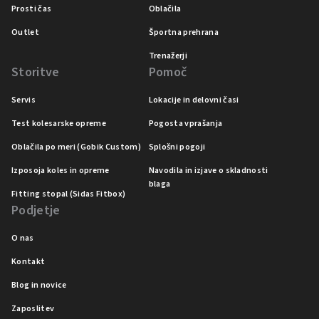
Prosti čas
Oblačila
Outlet
Športna prehrana
Trenažerji
Storitve
Pomoč
Servis
Lokacije in delovni časi
Test kolesarske opreme
Pogosta vprašanja
Oblačila po meri (Gobik Custom)
Splošni pogoji
Izposoja koles in opreme
Navodila in izjave o skladnosti
blaga
Fitting stopal (Sidas Fitbox)
Podjetje
O nas
Kontakt
Blog in novice
Zaposlitev