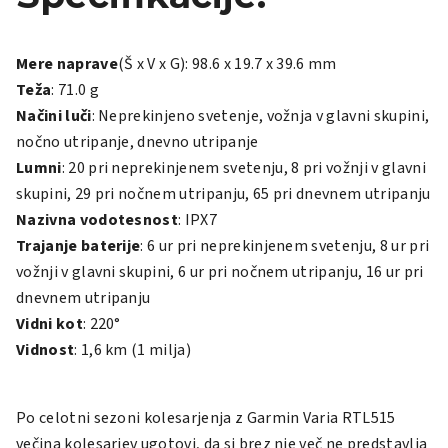
Mere naprave
(Š x V x G): 98.6 x 19.7 x 39.6 mm
Teža
: 71.0 g
Načini luči
: Neprekinjeno svetenje, vožnja v glavni skupini,
nočno utripanje, dnevno utripanje
Lumni
: 20 pri neprekinjenem svetenju, 8 pri vožnji v glavni
skupini, 29 pri nočnem utripanju, 65 pri dnevnem utripanju
Nazivna vodotesnost
: IPX7
Trajanje baterije
: 6 ur pri neprekinjenem svetenju, 8 ur pri
vožnji v glavni skupini, 6 ur pri nočnem utripanju, 16 ur pri
dnevnem utripanju
Vidni kot
: 220°
Vidnost
: 1,6 km (1 milja)
Po celotni sezoni kolesarjenja z
Garmin Varia RTL515
večina kolesarjev ugotovi, da si brez nje več ne predstavlja