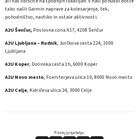
ali nas obiščite na spodnjih lokacijah. V naši ponudbi boste
tako našli Garmin naprave za kolesarjenje, tek,
pohodništvo, navtiko in ostale aktivnosti.
A2U Šenčur,
Poslovna cona A17, 4208 Šenčur
A2U Ljubljana – Rudnik
, Jurčkova cesta 224, 1000
Ljubljana
A2U Koper
, Dolinska cesta 1h, 6000 Koper
A2U Novo mesto
, Foersterjeva ulica 10, 8000 Novo mesto
A2U Celje
, Kidričeva ulica 24, 3000 Celje
Povej prijatelju: