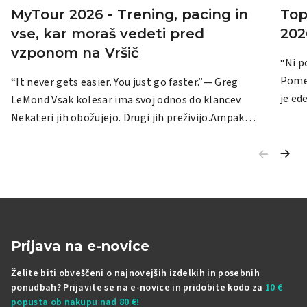
MyTour 2026 - Trening, pacing in
Top
vse, kar moraš vedeti pred
202
vzponom na Vršič
“Ni p
Pomembno j
“It never gets easier. You just go faster.”— Greg
je ed
LeMond Vsak kolesar ima svoj odnos do klancev.
celot
Nekateri jih obožujejo. Drugi jih preživijo.Ampak
kilom
Vršič skoraj vedno poskrbi za isto stvar: spoštovanje.
občut
Na MyTour 2026 bo prav vzpon na Vršič zaključni in
pod V
najtežji del celotne izkušnje. In ravno zato priprava
Tisti
ne pomeni samo več treninga, ampak predvsem
isti 
pameten pristop. Ker cilj ni samo preživeti dirko. Cilj
ni samo 
je, da jo znaš odpeljati dobro. 1. Ne podcenjuj dirke
najpre
kot celote Velika napaka rekreativnih kolesarjev je,
Prijava na e-novice
ljudi
da razmišljajo samo o zadnjem klancu. Ampak
Želite biti obveščeni o najnovejših izdelkih in posebnih
preko
MyTour ni samo vzpon na Vršič. Pred njim bo startna
ponudbah? Prijavite se na e-novice in pridobite kodo za
10 €
redke
evforija, adrenalin zaprte ceste,...
popusta ob nakupu nad 80 €!