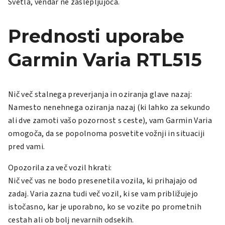
Svetla, vendar ne zaslepljujoča.
Prednosti uporabe
Garmin Varia RTL515
Nič več stalnega preverjanja in oziranja glave nazaj
:
Namesto nenehnega oziranja nazaj (ki lahko za sekundo
ali dve zamoti vašo pozornost s ceste), vam Garmin Varia
omogoča, da se popolnoma posvetite vožnji in situaciji
pred vami.
Opozorila za več vozil hkrati:
Nič več vas ne bodo presenetila vozila, ki prihajajo od
zadaj. Varia zazna tudi več vozil, ki se vam približujejo
istočasno, kar je uporabno, ko se vozite po prometnih
cestah ali ob bolj nevarnih odsekih.