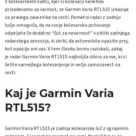
V kolesarskem svetu, kjer si kolesarji nenehno
prizadevamo za varnost, se
Garmin Varia RTL515
izkazuje
za pravega zaveznika na cesti. Pametni radar z zadnjo
lučjo omogoča, da na svoje kolesarsko potovanje
odpeljete še dodatno “čut za nevarnost” v obliki zadnjega
radarskega senzorja, ki skrbi, da avtomobile opazite prej,
kot opazijo oni vas. V tem članku bomo raziskali, zakaj
je radar
Garmin Varia RTL515
najboljša izbira za vse, ki si
želite varnejšega kolesarjenja in večjo samozavest na
cesti.
Kaj je Garmin Varia
RTL515?
Garmin Varia RTL515
je zadnja kolesarska luč z vgrajenim