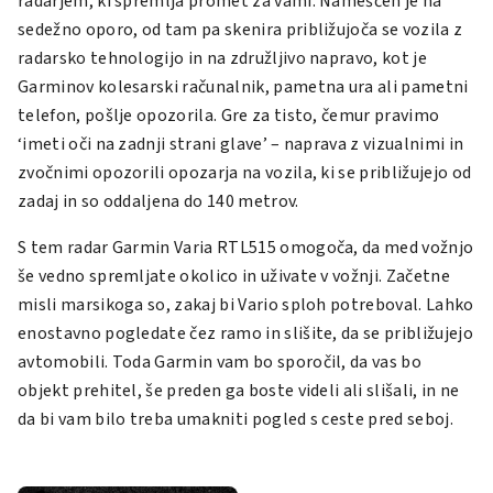
radarjem, ki spremlja promet za vami. Nameščen je na
sedežno oporo, od tam pa skenira približujoča se vozila z
radarsko tehnologijo in na združljivo napravo, kot je
Garminov kolesarski računalnik, pametna ura ali pametni
telefon, pošlje opozorila. Gre za tisto, čemur pravimo
‘imeti oči na zadnji strani glave’ – naprava z vizualnimi in
zvočnimi opozorili opozarja na vozila, ki se približujejo od
zadaj in so oddaljena do 140 metrov.
S tem radar
Garmin Varia RTL515
omogoča, da med vožnjo
še vedno spremljate okolico in uživate v vožnji. Začetne
misli marsikoga so, zakaj bi Vario sploh potreboval. Lahko
enostavno pogledate čez ramo in slišite, da se približujejo
avtomobili. Toda Garmin vam bo sporočil, da vas bo
objekt prehitel, še preden ga boste videli ali slišali, in ne
da bi vam bilo treba umakniti pogled s ceste pred seboj.