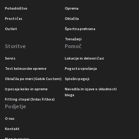
Pohodništvo
Oprema
Prosti čas
Oblačila
Outlet
Športna prehrana
Trenažerji
Storitve
Pomoč
Servis
Lokacije in delovni časi
Test kolesarske opreme
Pogosta vprašanja
Oblačila po meri (Gobik Custom)
Splošni pogoji
Izposoja koles in opreme
Navodila in izjave o skladnosti
blaga
Fitting stopal (Sidas Fitbox)
Podjetje
O nas
Kontakt