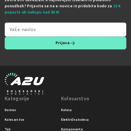
dobili občutek, kot da imate veter vedno v hrbet. Ta
upora
ponudbah? Prijavite se na e-novice in pridobite kodo za
10 €
nizozemska znamka prinaša obroče, ki združujejo
bi bi
popusta ob nakupu nad 80 €!
aerodinamiko in lahkotnost,...
aplik
drugim
Prijava
Kategorije
Kolesarstvo
Domov
Kolesa
Kolesarstvo
Električna kolesa
Tek
Komponente