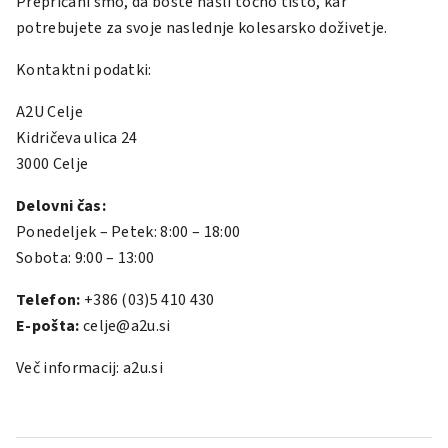
Prepričani smo, da boste našli točno tisto, kar
potrebujete za svoje naslednje kolesarsko doživetje.
Kontaktni podatki:
A2U Celje
Kidričeva ulica 24
3000 Celje
Delovni čas:
Ponedeljek – Petek: 8:00 – 18:00
Sobota: 9:00 – 13:00
Telefon:
+386 (03)5 410 430
E-pošta:
celje@a2u.si
Več informacij:
a2u.si