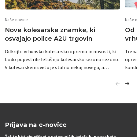
Naše novice
Naše 
Nove kolesarske znamke, ki
Od 
osvajajo police A2U trgovin
vrh
Odkrijte vrhunsko kolesarsko opremo in novosti, ki
Trena
bodo popestrile letošnjo kolesarsko sezono sezono.
oprem
V kolesarskem svetu je stalno nekaj novega, a
kondi
letošnji prihod kolesarskih znamk v naše trgovine je
dopuš
prava poslastica za vse, ki so 'nori na kolesa', naj bo
tehno
to rekreativno kolesarjenje ali profesionalno
danes
dirkanje. Spodaj si oglejmo, katere blagovne znamke
pamet
bodo poskrbele, da boste na kolesu videti in občutiti
kot s
kot pravi šampion. Tukaj je vaš vodnik po novih
drugačno
pridobitvah: 1. Scope: Ne le najhitrejši, temveč tudi
omogo
Prijava na e-novice
najlažji S kolesarskimi obroči Scope obroči boste
hitro
Želite biti obveščeni o najnovejših izdelkih in posebnih