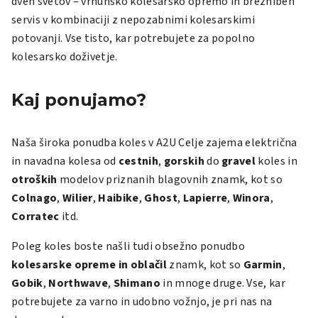
dveh svetov – vrhunsko kolesarsko opremo in brezhiben
servis v kombinaciji z nepozabnimi kolesarskimi
potovanji. Vse tisto, kar potrebujete za popolno
kolesarsko doživetje.
Kaj ponujamo?
Naša široka ponudba koles v A2U Celje zajema
električna
in
navadna kolesa
od
cestnih
,
gorskih
do
gravel
koles in
otroških
modelov priznanih blagovnih znamk, kot so
Colnago
,
Wilier
,
Haibike
,
Ghost
,
Lapierre
,
Winora
,
Corratec
itd.
Poleg koles boste našli tudi obsežno ponudbo
kolesarske
opreme
in
oblačil
znamk, kot so
Garmin
,
Gobik
,
Northwave
,
Shimano
in mnoge druge. Vse, kar
potrebujete za varno in udobno vožnjo, je pri nas na