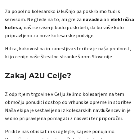
Za popolno kolesarsko izkušnjo pa poskrbimo tudi
s
servisom
. Ne glede na to, ali gre za
navadna
ali
električna
kolesa
, naši serviserji bodo poskrbeli, da bo vaše kolo
pripravljeno za nove kolesarske podvige.
Hitra, kakovostna in zanesljiva storitev je naša prednost,
ki jo cenijo naše številne stranke širom Slovenije.
Zakaj A2U Celje?
Z odprtjem trgovine v Celju želimo kolesarjem na tem
območju ponuditi dostop do vrhunske opreme in storitev.
Naša ekipa je sestavljena iz kolesarskih navdušencev in je
vedno pripravljena pomagati z nasveti ter priporočili.
Pridite nas obiskat in si oglejte, kaj vse ponujamo.