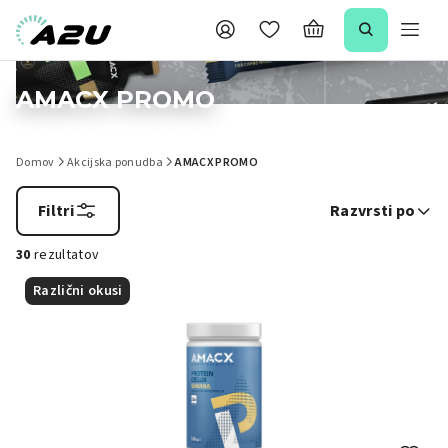
AMACX PROMO
Domov
Akcijska ponudba
AMACX PROMO
Filtri
Razvrsti po
30
rezultatov
Različni okusi