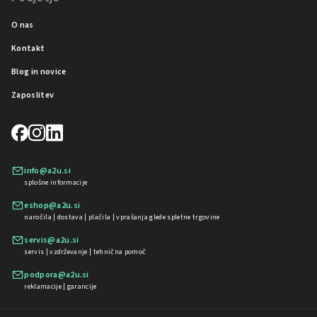
O nas
Kontakt
Blog in novice
Zaposlitev
info@a2u.si
splošne informacije
eshop@a2u.si
naročila | dostava | plačila | vprašanja glede spletne trgovine
servis@a2u.si
servis | vzdrževanje | tehnična pomoč
podpora@a2u.si
reklamacije | garancije