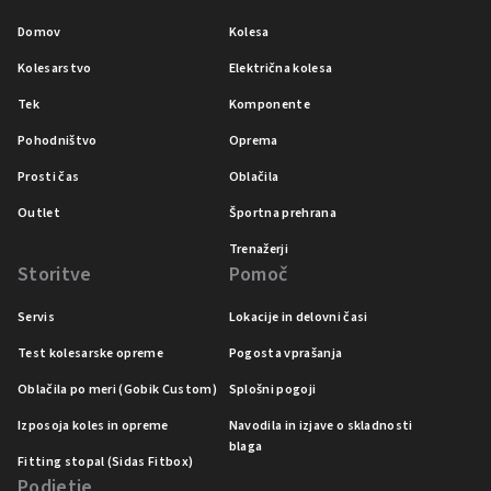
Domov
Kolesa
Kolesarstvo
Električna kolesa
Tek
Komponente
Pohodništvo
Oprema
Prosti čas
Oblačila
Outlet
Športna prehrana
Trenažerji
Storitve
Pomoč
Servis
Lokacije in delovni časi
Test kolesarske opreme
Pogosta vprašanja
Oblačila po meri (Gobik Custom)
Splošni pogoji
Izposoja koles in opreme
Navodila in izjave o skladnosti
blaga
Fitting stopal (Sidas Fitbox)
Podjetje