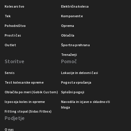
Kolesarstvo
Električna kolesa
Tek
Komponente
Pohodništvo
Oprema
Prosti čas
Oblačila
Outlet
Športna prehrana
Trenažerji
Storitve
Pomoč
Servis
Lokacije in delovni časi
Test kolesarske opreme
Pogosta vprašanja
Oblačila po meri (Gobik Custom)
Splošni pogoji
Izposoja koles in opreme
Navodila in izjave o skladnosti
blaga
Fitting stopal (Sidas Fitbox)
Podjetje
O nas