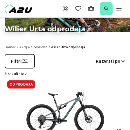
Wilier Urta odprodaja
Domov
Akcijska ponudba
Wilier Urta odprodaja
Filtri
Razvrsti po
3
rezultatov
ODPRODAJA