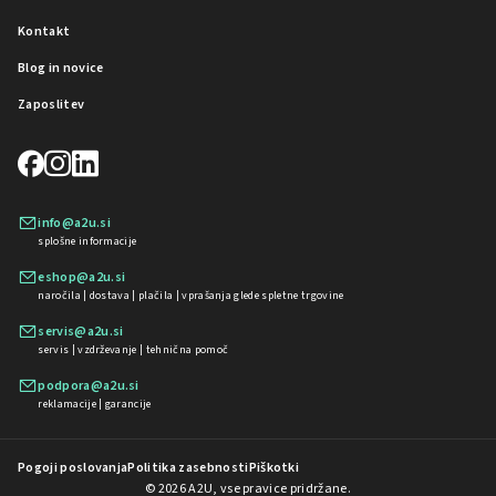
Kontakt
Blog in novice
Zaposlitev
info@a2u.si
splošne informacije
eshop@a2u.si
naročila | dostava | plačila | vprašanja glede spletne trgovine
servis@a2u.si
servis | vzdrževanje | tehnična pomoč
podpora@a2u.si
reklamacije | garancije
Pogoji poslovanja
Politika zasebnosti
Piškotki
© 2026 A2U, vse pravice pridržane.