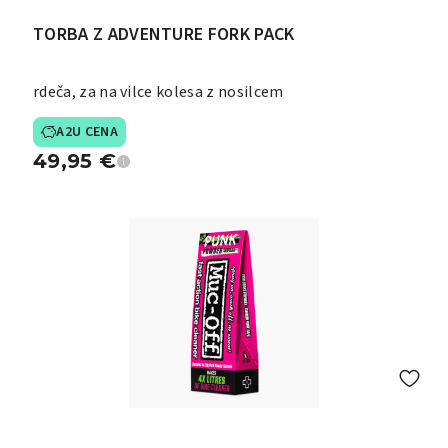
TORBA Z ADVENTURE FORK PACK
rdeča, za na vilce kolesa z nosilcem
A2U CENA
49,95
€