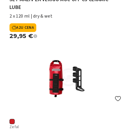
LUBE
2 x 120 ml | dry & wet
A2U CENA
29,95
€
Zefal