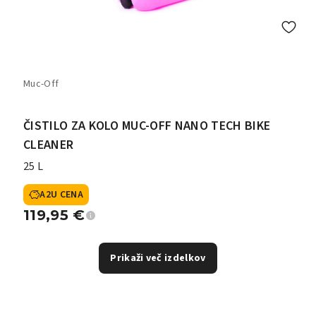
Muc-Off
ČISTILO ZA KOLO MUC-OFF NANO TECH BIKE
CLEANER
25 L
A2U CENA
119,95
€
Prikaži več izdelkov