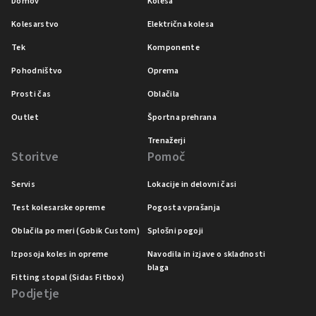
Domov
Kolesa
Kolesarstvo
Električna kolesa
Tek
Komponente
Pohodništvo
Oprema
Prosti čas
Oblačila
Outlet
Športna prehrana
Trenažerji
Storitve
Pomoč
Servis
Lokacije in delovni časi
Test kolesarske opreme
Pogosta vprašanja
Oblačila po meri (Gobik Custom)
Splošni pogoji
Izposoja koles in opreme
Navodila in izjave o skladnosti
blaga
Fitting stopal (Sidas Fitbox)
Podjetje