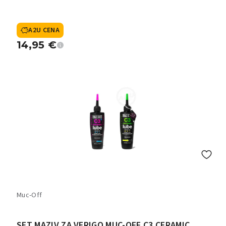
A2U CENA
14,95
€
Muc-Off
SET MAZIV ZA VERIGO MUC-OFF C3 CERAMIC