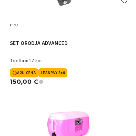
PRO
SET ORODJA ADVANCED
Toolbox 27 kos
A2U CENA
LEANPAY 3x0
150,00
€