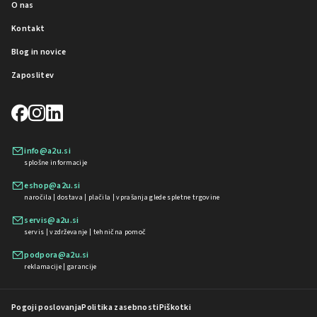
O nas
Kontakt
Blog in novice
Zaposlitev
info@a2u.si
splošne informacije
eshop@a2u.si
naročila | dostava | plačila | vprašanja glede spletne trgovine
servis@a2u.si
servis | vzdrževanje | tehnična pomoč
podpora@a2u.si
reklamacije | garancije
Pogoji poslovanja
Politika zasebnosti
Piškotki