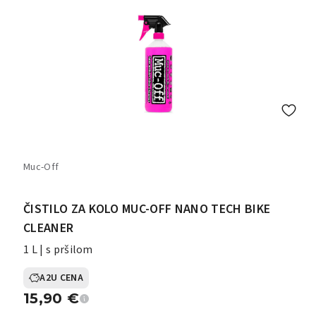
Muc-Off
ČISTILO ZA KOLO MUC-OFF NANO TECH BIKE
CLEANER
1 L | s pršilom
A2U CENA
15,90
€