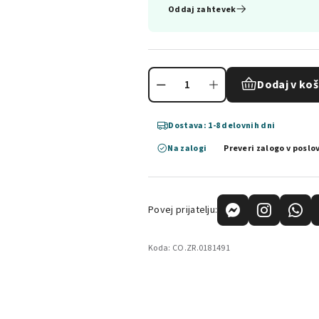
Oddaj zahtevek
Dodaj v koš
Dostava: 1-8 delovnih dni
Na zalogi
Preveri zalogo v poslo
Povej prijatelju:
Koda:
CO.ZR.0181491