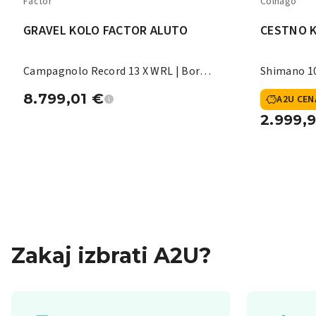
Factor
Colnago
GRAVEL KOLO FACTOR ALUTO
CESTNO 
Campagnolo Record 13 X WRL | Bora
Shimano 10
X
8.799,01
€
A2U CEN
2.999,
Zakaj izbrati A2U?