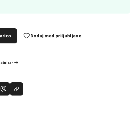
arico
Dodaj med priljubljene
valnicah