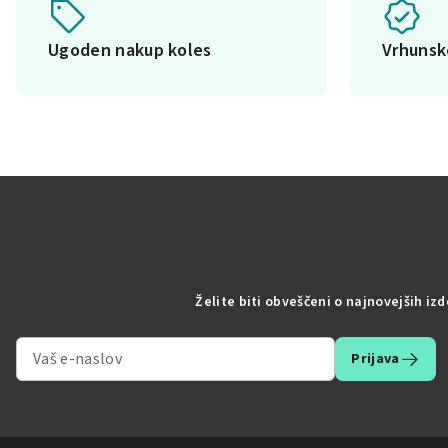
Ugoden nakup koles
Vrhuns
Želite biti obveščeni o najnovejših iz
Prijava