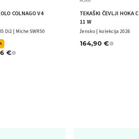
HOKA
KOLO COLNAGO V4
TEKAŠKI ČEVLJI HOKA 
11 W
5 Di2 | Miche SWR50
žensko | kolekcija 2026
164,90
€
A
96
€