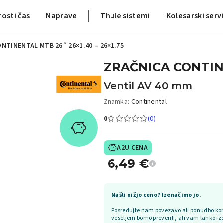
rosti čas
Naprave
Thule sistemi
Kolesarski serv
NTINENTAL MTB 26˝ 26×1.40 – 26×1.75
ZRAČNICA CONTINE
Ventil AV 40 mm
Znamka:
Continental
0
(0)
A2U CENA
6,49
€
Našli nižjo ceno? Izenačimo jo.
Posredujte nam povezavo ali ponudbo kon
veseljem bomo preverili, ali vam lahko iz