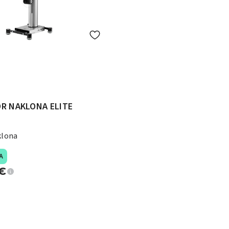
R NAKLONA ELITE
klona
A
€