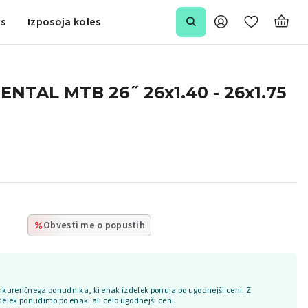
is
Izposoja koles
NTAL MTB 26˝ 26x1.40 - 26x1.75
Obvesti me o popustih
kurenčnega ponudnika, ki enak izdelek ponuja po ugodnejši ceni. Z
delek ponudimo po enaki ali celo ugodnejši ceni.