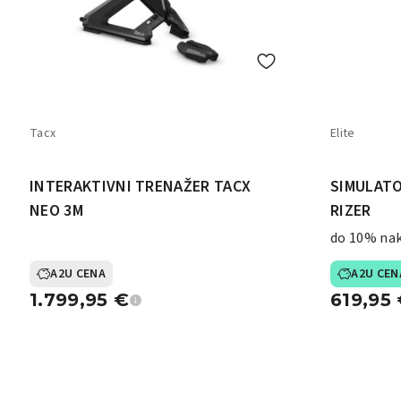
Tacx
Elite
INTERAKTIVNI TRENAŽER TACX
SIMULATO
NEO 3M
RIZER
do 10% na
A2U CENA
A2U CEN
1.799,95
€
619,95