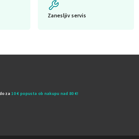
Zanesljiv servis
odo za
10 € popusta ob nakupu nad 80 €!