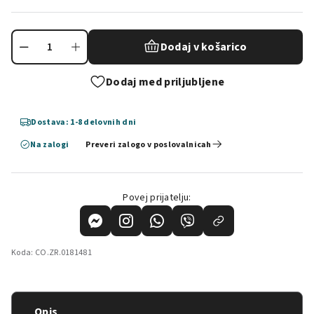
Dodaj v košarico
Dodaj med priljubljene
Dostava: 1-8 delovnih dni
Na zalogi
Preveri zalogo v poslovalnicah
Povej prijatelju:
Koda:
CO.ZR.0181481
Opis