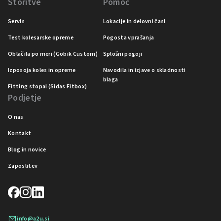
Storitve
Pomoč
Servis
Lokacije in delovni časi
Test kolesarske opreme
Pogosta vprašanja
Oblačila po meri (Gobik Custom)
Splošni pogoji
Izposoja koles in opreme
Navodila in izjave o skladnosti
blaga
Fitting stopal (Sidas Fitbox)
Podjetje
O nas
Kontakt
Blog in novice
Zaposlitev
info@a2u.si