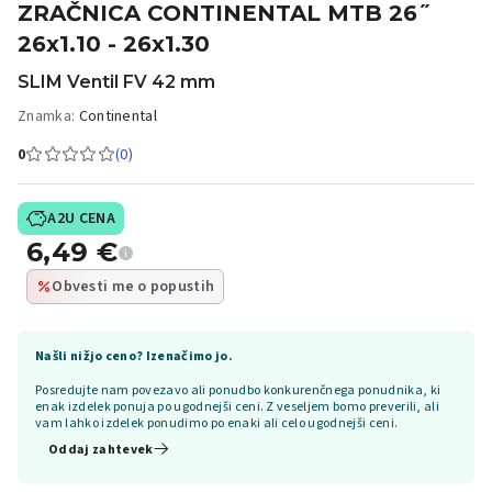
ZRAČNICA CONTINENTAL MTB 26˝
26x1.10 - 26x1.30
SLIM Ventil FV 42 mm
Znamka:
Continental
0
(0)
A2U CENA
6,49
€
Obvesti me o popustih
Našli nižjo ceno? Izenačimo jo.
Posredujte nam povezavo ali ponudbo konkurenčnega ponudnika, ki
enak izdelek ponuja po ugodnejši ceni. Z veseljem bomo preverili, ali
vam lahko izdelek ponudimo po enaki ali celo ugodnejši ceni.
Oddaj zahtevek