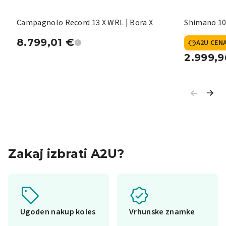
Campagnolo Record 13 X WRL | Bora X
Shimano 10
8.799,01
€
A2U CEN
2.999,
Zakaj izbrati A2U?
Ugoden nakup koles
Vrhunske znamke