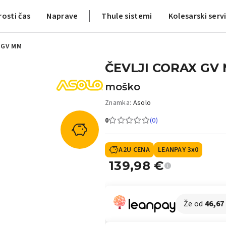
rosti čas
Naprave
Thule sistemi
Kolesarski serv
 GV MM
ČEVLJI CORAX GV
moško
Znamka:
Asolo
0
(0)
A2U CENA
LEANPAY 3x0
139,98
€
Že od
46,67