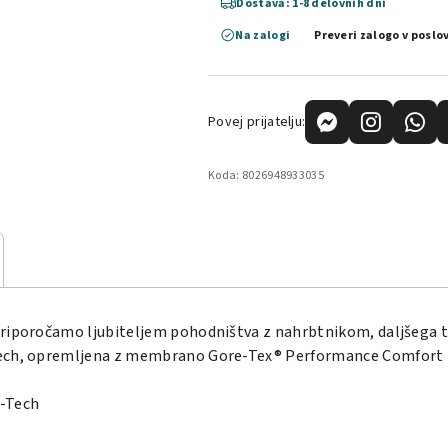
Dostava: 1-8 delovnih dni
Na zalogi
Preveri zalogo v poslo
Povej prijatelju:
Koda:
8026948933035
priporočamo ljubiteljem pohodništva z nahrbtnikom, daljšega t
-Tech, opremljena z membrano Gore-Tex® Performance Comfort 
K-Tech