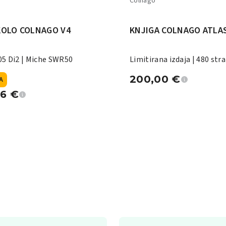
Colnago
KOLO COLNAGO V4
KNJIGA COLNAGO ATLA
5 Di2 | Miche SWR50
Limitirana izdaja | 480 stra
200,00
€
A
96
€