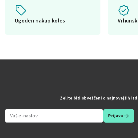
Ugoden nakup koles
Vrhuns
Želite biti obveščeni o najnovejših iz
Prijava