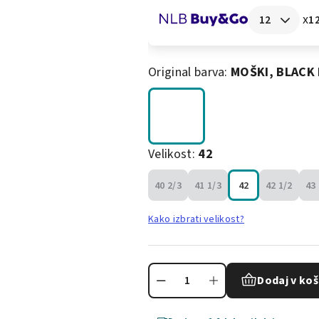
x
12
Original barva:
MOŠKI, BLACK
Velikost:
42
40 2/3
41 1/3
42
42 1/2
43 
Kako izbrati velikost?
Dodaj v koš