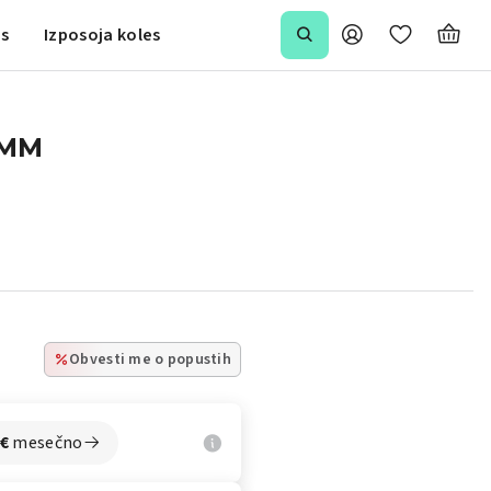
is
Izposoja koles
 MM
Obvesti me o popustih
€
mesečno