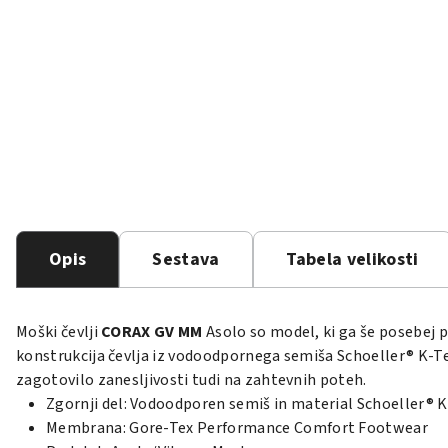
Opis
Sestava
Tabela velikosti
Moški čevlji
CORAX GV MM
Asolo so model, ki ga še posebej 
konstrukcija čevlja iz vodoodpornega semiša Schoeller® K
zagotovilo zanesljivosti tudi na zahtevnih poteh.
Zgornji del: Vodoodporen semiš in material Schoeller® 
Membrana: Gore-Tex Performance Comfort Footwear