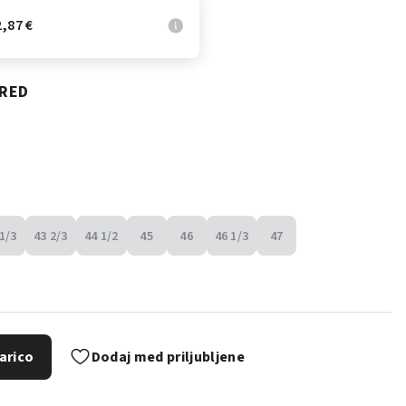
,87 €
 RED
1/3
43 2/3
44 1/2
45
46
46 1/3
47
arico
Dodaj med priljubljene