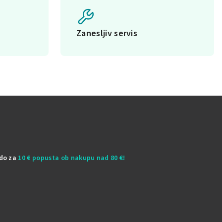
Zanesljiv servis
odo za
10 € popusta ob nakupu nad 80 €!