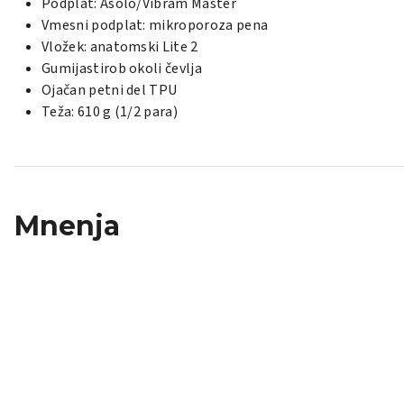
Podplat: Asolo/Vibram Master
Vmesni podplat: mikroporoza pena
Vložek: anatomski Lite 2
Gumijastirob okoli čevlja
Ojačan petni del TPU
Teža: 610 g (1/2 para)
Mnenja