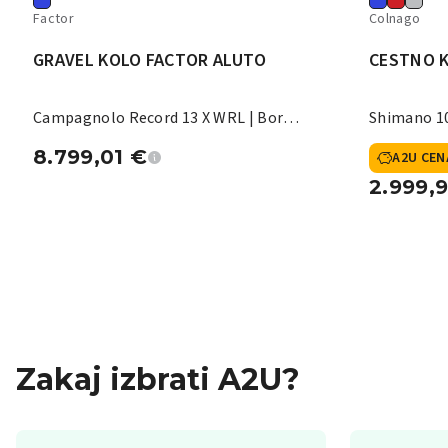
Factor
Colnago
GRAVEL KOLO FACTOR ALUTO
CESTNO 
Campagnolo Record 13 X WRL | Bora
Shimano 10
X
8.799,01
€
A2U CEN
2.999,
Zakaj izbrati A2U?