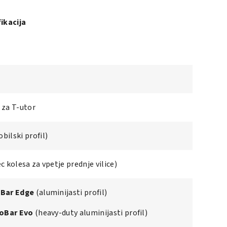
ikacija
i za T-utor
ilski profil)
c kolesa za vpetje prednje vilice)
gBar Edge
(aluminijasti profil)
roBar Evo
(heavy-duty aluminijasti profil)