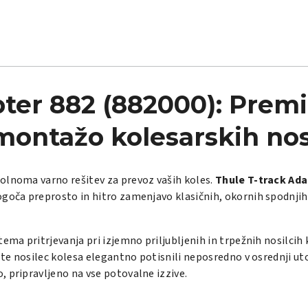
pter 882 (882000): Prem
montažo kolesarskih nos
olnoma varno rešitev za prevoz vaših koles.
Thule T-track Ada
mogoča preprosto in hitro zamenjavo klasičnih, okornih spodnj
ema pritrjevanja pri izjemno priljubljenih in trpežnih nosilcih 
ste nosilec kolesa elegantno potisnili neposredno v osrednji uto
 pripravljeno na vse potovalne izzive.