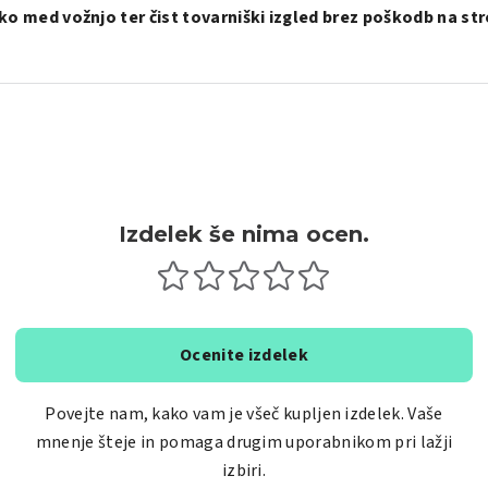
 med vožnjo ter čist tovarniški izgled brez poškodb na str
Izdelek še nima ocen.
Ocenite izdelek
Povejte nam, kako vam je všeč kupljen izdelek. Vaše
mnenje šteje in pomaga drugim uporabnikom pri lažji
izbiri.