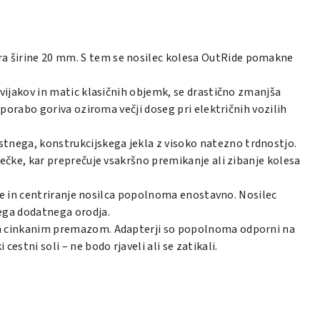
a širine 20 mm. S tem se nosilec kolesa OutRide pomakne
, vijakov in matic klasičnih objemk, se drastično zmanjša
porabo goriva oziroma večji doseg pri električnih vozilih
ostnega, konstrukcijskega jekla z visoko natezno trdnostjo.
ečke, kar preprečuje vsakršno premikanje ali zibanje kolesa
anje in centriranje nosilca popolnoma enostavno. Nosilec
ega dodatnega orodja.
skim cinkanim premazom. Adapterji so popolnoma odporni na
tni soli – ne bodo rjaveli ali se zatikali.