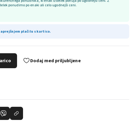
kurenčnega ponudnika, ki enak izdelek ponuja po ugodnejši ceni. Z
delek ponudimo po enaki ali celo ugodnejši ceni.
aprejšnjem plačilu s kartico.
arico
Dodaj med priljubljene