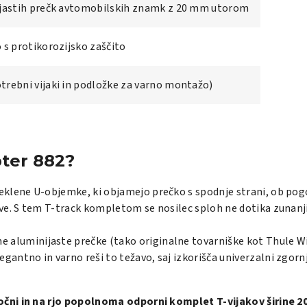
nijastih prečk avtomobilskih znamk z 20 mm utorom
 s protikorozijsko zaščito
otrebni vijaki in podložke za varno montažo)
pter 882?
jeklene U-objemke, ki objamejo prečko s spodnje strani, ob p
ove. S tem T-track kompletom se nosilec sploh ne dotika zunanj
 aluminijaste prečke (tako originalne tovarniške kot Thule Win
egantno in varno reši to težavo, saj izkorišča univerzalni zg
močni in na rjo popolnoma odporni komplet T-vijakov širine