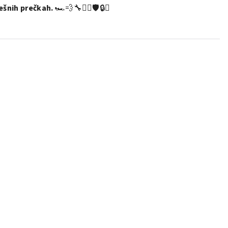
ešnih prečkah.
🏎️💨🔧🚴‍♂️🛡️🔒✨