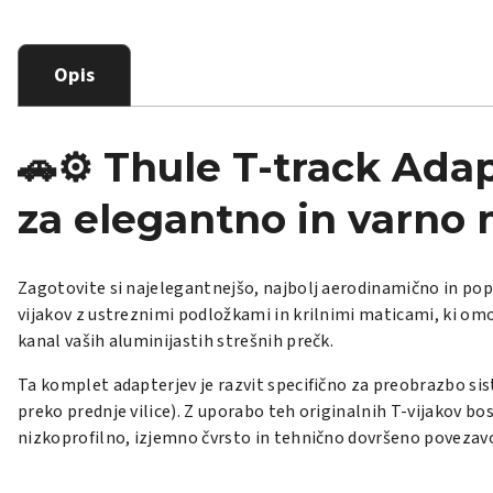
Opis
🚗⚙️ Thule T-track Ada
za elegantno in varno 
Zagotovite si najelegantnejšo, najbolj aerodinamično in pop
vijakov z ustreznimi podložkami in krilnimi maticami, ki o
kanal vaših aluminijastih strešnih prečk.
Ta komplet adapterjev je razvit specifično za preobrazbo sist
preko prednje vilice). Z uporabo teh originalnih T-vijakov bo
nizkoprofilno, izjemno čvrsto in tehnično dovršeno povezavo,