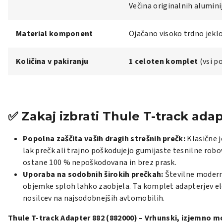
Večina originalnih alumi
Material komponent
Ojačano visoko trdno jeklo
Količina v pakiranju
1 celoten komplet
(vsi p
✅ Zakaj izbrati Thule T-track ada
Popolna zaščita vaših dragih strešnih prečk:
Klasične 
lak prečk ali trajno poškodujejo gumijaste tesnilne rob
ostane 100 % nepoškodovana in brez prask.
Uporaba na sodobnih širokih prečkah:
Številne moderne
objemke sploh lahko zaobjela. Ta komplet adapterjev el
nosilcev na najsodobnejših avtomobilih.
Thule T-track Adapter 882 (882000) – Vrhunski, izjemno 