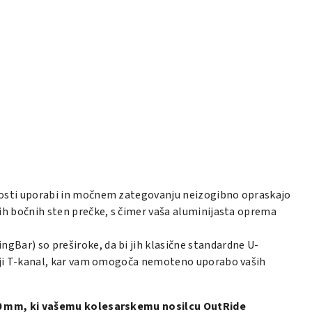
ogosti uporabi in močnem zategovanju neizogibno opraskajo
ih bočnih sten prečke, s čimer vaša aluminijasta oprema
gBar) so preširoke, da bi jih klasične standardne U-
ornji T-kanal, kar vam omogoča nemoteno uporabo vaših
 20 mm, ki vašemu kolesarskemu nosilcu OutRide