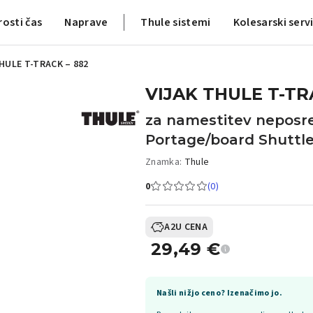
rosti čas
Naprave
Thule sistemi
Kolesarski serv
HULE T-TRACK – 882
VIJAK THULE T-TR
za namestitev neposre
Portage/board Shuttl
Znamka:
Thule
0
(0)
A2U CENA
29,49
€
Našli nižjo ceno? Izenačimo jo.