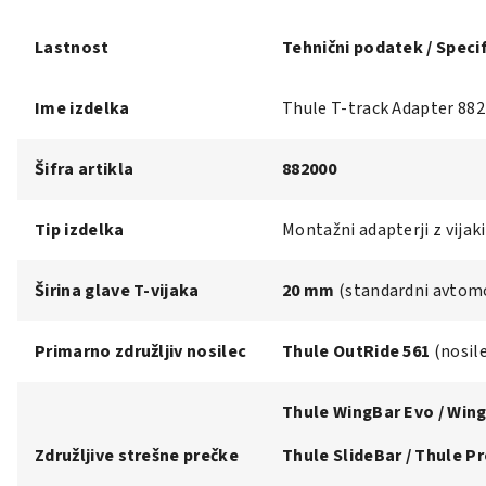
Lastnost
Tehnični podatek / Specif
Ime izdelka
Thule T-track Adapter 882
Šifra artikla
882000
Tip izdelka
Montažni adapterji z vijak
Širina glave T-vijaka
20 mm
(standardni avtomob
Primarno združljiv nosilec
Thule OutRide 561
(nosile
Thule WingBar Evo / Win
Združljive strešne prečke
Thule SlideBar / Thule P