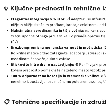
✨ Ključne prednosti in tehnične 
Elegantna integracija v T-utor:
📐 Adapterji so inženi
nižje in bližje strešnim prečkam, kar daje celotnemu prt
Maksimalna aerodinamika in tišja vožnja:
🏎️ Ker s spo
zračni upor celotnega prtljažnika. To prinaša opazno tiš
(EV).
Brezkompromisna mehanska varnost in moč stiska:

Ko krilne matice trdno zategnete, adapterji ustvarijo i
med dinamično vožnjo skozi ovinke.
Bliskovito hitro drsno nastavljanje:
⚙️ Ker T-vijaki pro
kolesa preprosto pomaknete na želeno mesto vzdolž preč
100 % odpornost na korozijo in vremenske vplive:
☀️ 
nenehno izpostavljenost močnemu poletnemu soncu, UV žark
📋 Tehnične specifikacije in združ