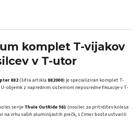
ium komplet T-vijakov
ilcev v T-utor
pter 882
(šifra artikla
882000
) je specializiran komplet T-
ih U-objemk z naprednim sistemom neposredne fiksacije v T-
koles serije
Thule OutRide 561
(nosilec za pritrditev kolesa
r na vrhu vaših aluminijastih prečk, s čimer boste ustvarili