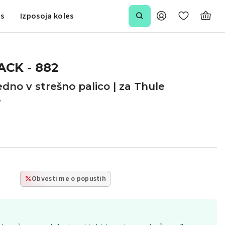
is
Izposoja koles
ACK - 882
dno v strešno palico | za Thule
e
Obvesti me o popustih