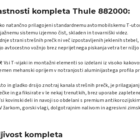
lastnosti kompleta Thule 882000:
rsko natančno prilagojeni standardnemu avtomobilskemu T-utor
ljažnemu sistemu izjemno čist, skladen in tovarniški videz.
dnje strani strešnih prečk ni več izpostavljenih jeklenih stebel
jo avtocestno vožnjo brez neprijetnega piskanja vetra ter nižjo 
️ Vsi T-vijaki in montažni elementi so izdelani iz visoko kakov
zjemen mehanski oprijem v notranjosti aluminijastega profila pr
sto in gladko drsijo znotraj kanala strešnih prečk, je prilagaj
ke in ga fiksirate v le nekaj trenutkih, brez uporabe zapleten
Vsi kovinski deli in navoji so obdelani s premium antikorozij
om, gorski vlagi, dolgotrajnim nalivom in agresivni zimski ces
ljivost kompleta