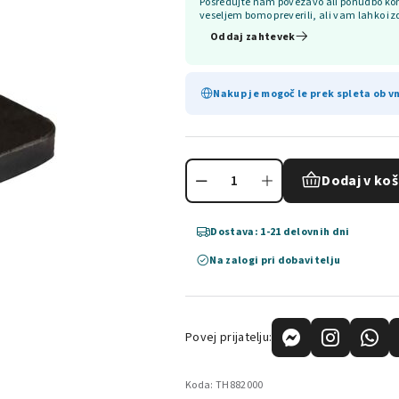
Posredujte nam povezavo ali ponudbo kon
veseljem bomo preverili, ali vam lahko iz
Oddaj zahtevek
Nakup je mogoč le prek spleta ob vn
Dodaj v koš
Dostava: 1-21 delovnih dni
Na zalogi pri dobavitelju
Povej prijatelju:
Koda:
TH882000