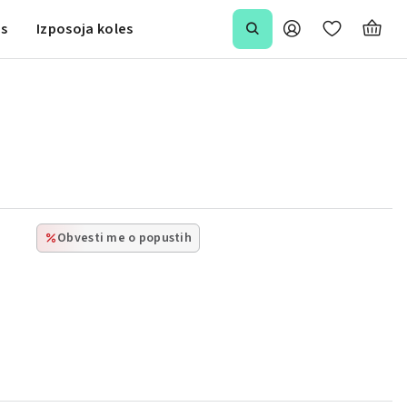
is
Izposoja koles
Obvesti me o popustih