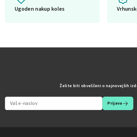
Ugoden nakup koles
Vrhuns
Želite biti obveščeni o najnovejših iz
Prijava