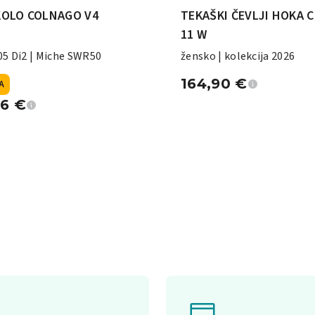
KOLO COLNAGO V4
TEKAŠKI ČEVLJI HOKA 
11 W
5 Di2 | Miche SWR50
žensko | kolekcija 2026
164,90
€
A
96
€