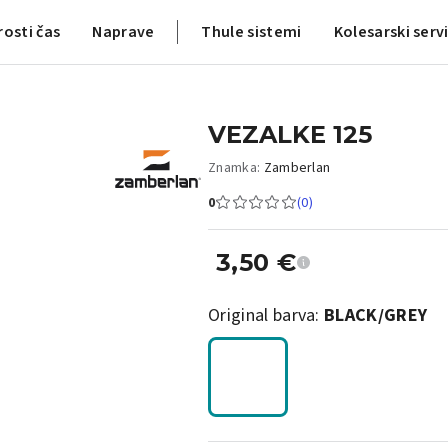
rosti čas
Naprave
Thule sistemi
Kolesarski serv
VEZALKE 125
Znamka:
Zamberlan
0
(0)
3,50
€
Original barva:
BLACK/GREY