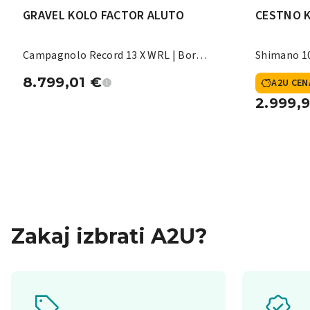
GRAVEL KOLO FACTOR ALUTO
CESTNO 
Campagnolo Record 13 X WRL | Bora
Shimano 10
X
8.799,01
€
A2U CEN
2.999,
Zakaj izbrati A2U?