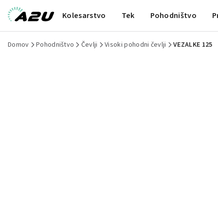
Kolesarstvo
Tek
Pohodništvo
P
Domov
Pohodništvo
Čevlji
Visoki pohodni čevlji
VEZALKE 125