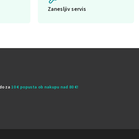
Zanesljiv servis
odo za
10 € popusta ob nakupu nad 80 €!