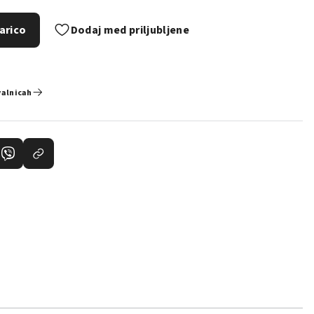
arico
Dodaj med priljubljene
valnicah