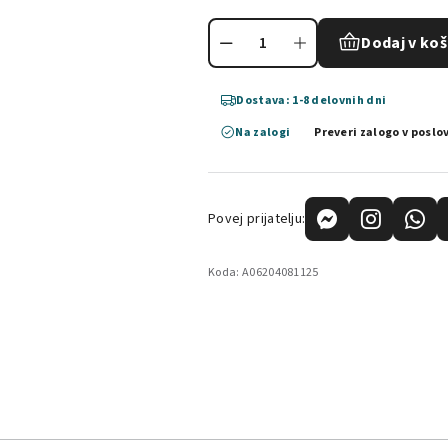
Dodaj v koš
Dostava: 1-8 delovnih dni
Na zalogi
Preveri zalogo v poslo
Povej prijatelju:
Koda:
A06204081125