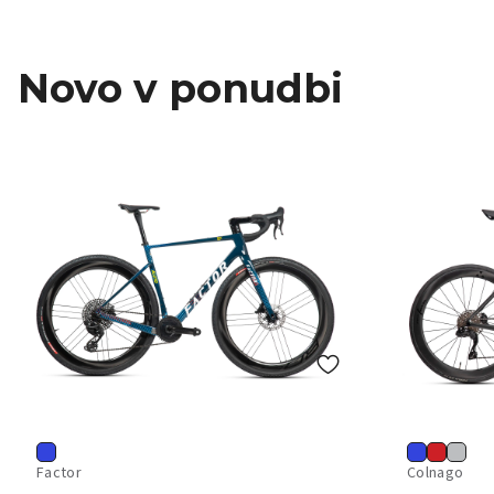
Novo v ponudbi
Factor
Colnago