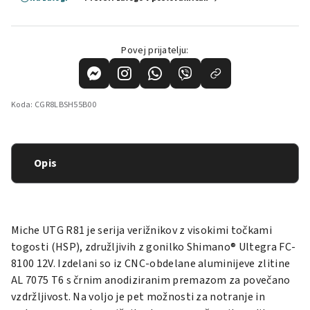
Povej prijatelju:
Koda:
CGR8LBSH55B00
Opis
Miche UTG R81 je serija verižnikov z visokimi točkami
togosti (HSP), združljivih z gonilko Shimano® Ultegra FC-
8100 12V. Izdelani so iz CNC-obdelane aluminijeve zlitine
AL 7075 T6 s črnim anodiziranim premazom za povečano
vzdržljivost. Na voljo je pet možnosti za notranje in