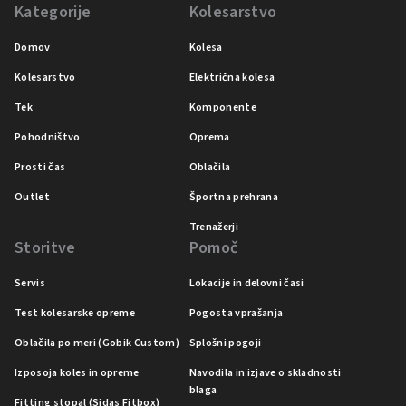
Kategorije
Kolesarstvo
Domov
Kolesa
Kolesarstvo
Električna kolesa
Tek
Komponente
Pohodništvo
Oprema
Prosti čas
Oblačila
Outlet
Športna prehrana
Trenažerji
Storitve
Pomoč
Servis
Lokacije in delovni časi
Test kolesarske opreme
Pogosta vprašanja
Oblačila po meri (Gobik Custom)
Splošni pogoji
Izposoja koles in opreme
Navodila in izjave o skladnosti
blaga
Fitting stopal (Sidas Fitbox)