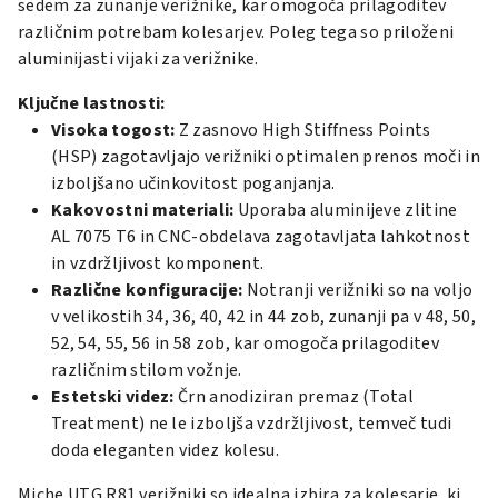
sedem za zunanje verižnike, kar omogoča prilagoditev
različnim potrebam kolesarjev. Poleg tega so priloženi
aluminijasti vijaki za verižnike.
Ključne lastnosti:
Visoka togost:
Z zasnovo High Stiffness Points
(HSP) zagotavljajo verižniki optimalen prenos moči in
izboljšano učinkovitost poganjanja.
Kakovostni materiali:
Uporaba aluminijeve zlitine
AL 7075 T6 in CNC-obdelava zagotavljata lahkotnost
in vzdržljivost komponent.
Različne konfiguracije:
Notranji verižniki so na voljo
v velikostih 34, 36, 40, 42 in 44 zob, zunanji pa v 48, 50,
52, 54, 55, 56 in 58 zob, kar omogoča prilagoditev
različnim stilom vožnje.
Estetski videz:
Črn anodiziran premaz (Total
Treatment) ne le izboljša vzdržljivost, temveč tudi
doda eleganten videz kolesu.
Miche UTG R81 verižniki so idealna izbira za kolesarje, ki