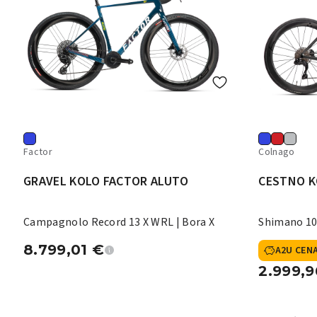
Factor
Colnago
GRAVEL KOLO FACTOR ALUTO
CESTNO K
Campagnolo Record 13 X WRL | Bora X
Shimano 10
8.799,01
€
A2U CEN
2.999,