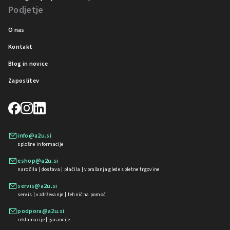
Podjetje
O nas
Kontakt
Blog in novice
Zaposlitev
info@a2u.si
splošne informacije
eshop@a2u.si
naročila | dostava | plačila | vprašanja glede spletne trgovine
servis@a2u.si
servis | vzdrževanje | tehnična pomoč
podpora@a2u.si
reklamacije | garancije