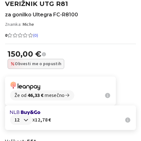
VERIŽNIK UTG R81
za gonilko Ultegra FC-R8100
Znamka:
Miche
0
(0)
150,00
€
Obvesti me o popustih
Že od
46,33
€
mesečno
x
12,78 €