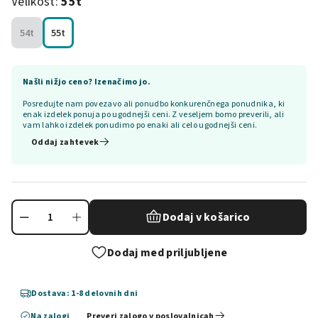
Velikost:
55t
54t
55t
Našli nižjo ceno? Izenačimo jo.
Posredujte nam povezavo ali ponudbo konkurenčnega ponudnika, ki
enak izdelek ponuja po ugodnejši ceni. Z veseljem bomo preverili, ali
vam lahko izdelek ponudimo po enaki ali celo ugodnejši ceni.
Oddaj zahtevek
Dodaj v košarico
Dodaj med priljubljene
Dostava: 1-8 delovnih dni
Na zalogi
Preveri zalogo v poslovalnicah