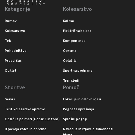
Kategorije
Kolesarstvo
Domov
Kolesa
Kolesarstvo
Električna kolesa
Tek
Komponente
Pohodništvo
Oprema
Prosti čas
Oblačila
Outlet
Športna prehrana
Trenažerji
Storitve
Pomoč
Servis
Lokacije in delovni časi
Test kolesarske opreme
Pogosta vprašanja
Oblačila po meri (Gobik Custom)
Splošni pogoji
Izposoja koles in opreme
Navodila in izjave o skladnosti
blaga