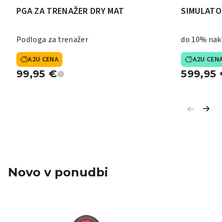
PGA ZA TRENAŽER DRY MAT
SIMULATO
Podloga za trenažer
do 10% nak
A2U CENA
A2U CEN
99,95
€
599,95
Novo v ponudbi