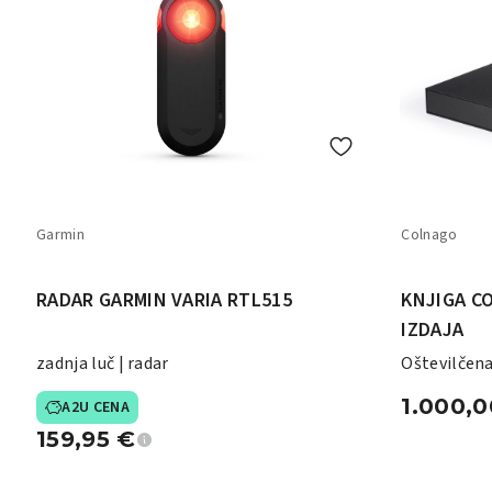
Garmin
Colnago
RADAR GARMIN VARIA RTL515
KNJIGA C
IZDAJA
zadnja luč | radar
Oštevilčena
str. | 72 izv.
1.000,
A2U CENA
159,95
€