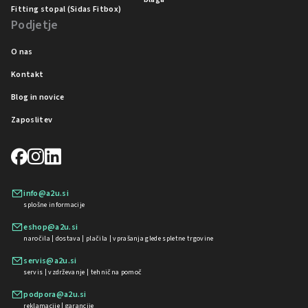
Fitting stopal (Sidas Fitbox)
Podjetje
O nas
Kontakt
Blog in novice
Zaposlitev
info@a2u.si
splošne informacije
eshop@a2u.si
naročila | dostava | plačila | vprašanja glede spletne trgovine
servis@a2u.si
servis | vzdrževanje | tehnična pomoč
podpora@a2u.si
reklamacije | garancije