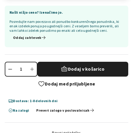
Našli nižjo ceno? Izenačimo jo.
Posredujte nam povezavo ali ponudbo konkurenčnega ponudnika, ki
enak izdelek ponuja po ugodnejši ceni. Z veseljem bomo preverili, ali
vam lahko izdelek ponudimo po enaki ali celo ugodnejši ceni.
Oddaj zahtevek
Dodaj v košarico
Dodaj med priljubljene
Dostava: 1-8 delovnih dni
Na zalogi
Preveri zalogo v poslovalnicah