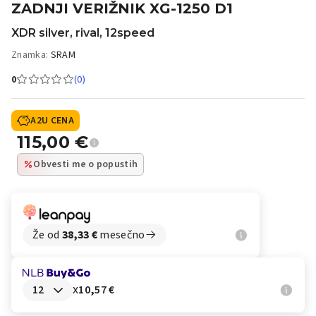
ZADNJI VERIŽNIK XG-1250 D1
XDR silver, rival, 12speed
Znamka:
SRAM
0
(0)
A2U CENA
115,00
€
Obvesti me o popustih
Že od
38,33
€
mesečno
x
10,57 €