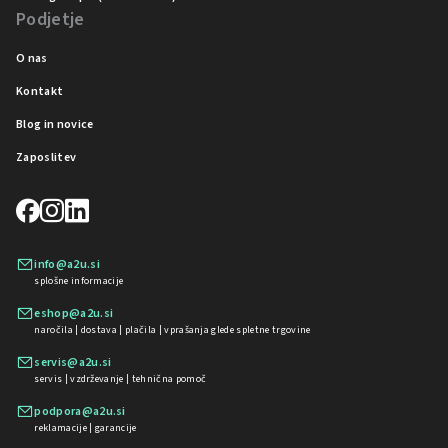
Podjetje
O nas
Kontakt
Blog in novice
Zaposlitev
info@a2u.si
splošne informacije
eshop@a2u.si
naročila | dostava | plačila | vprašanja glede spletne trgovine
servis@a2u.si
servis | vzdrževanje | tehnična pomoč
podpora@a2u.si
reklamacije | garancije