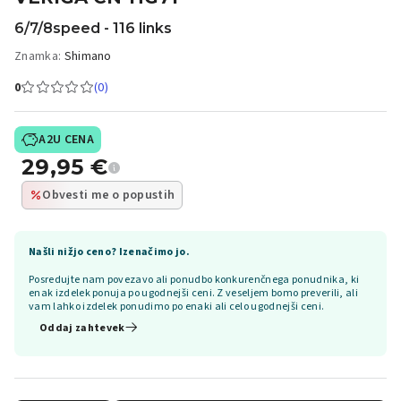
6/7/8speed - 116 links
Znamka:
Shimano
0
(0)
A2U CENA
29,95
€
Obvesti me o popustih
Našli nižjo ceno? Izenačimo jo.
Posredujte nam povezavo ali ponudbo konkurenčnega ponudnika, ki
enak izdelek ponuja po ugodnejši ceni. Z veseljem bomo preverili, ali
vam lahko izdelek ponudimo po enaki ali celo ugodnejši ceni.
Oddaj zahtevek