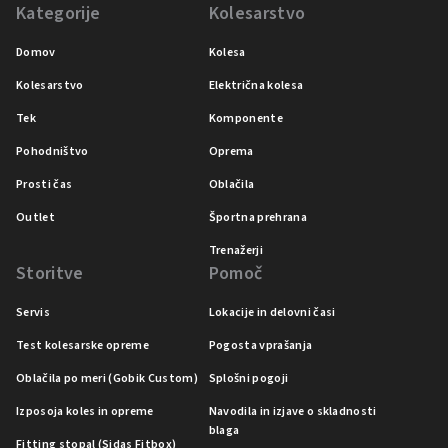
Kategorije
Kolesarstvo
Domov
Kolesa
Kolesarstvo
Električna kolesa
Tek
Komponente
Pohodništvo
Oprema
Prosti čas
Oblačila
Outlet
Športna prehrana
Trenažerji
Storitve
Pomoč
Servis
Lokacije in delovni časi
Test kolesarske opreme
Pogosta vprašanja
Oblačila po meri (Gobik Custom)
Splošni pogoji
Izposoja koles in opreme
Navodila in izjave o skladnosti
blaga
Fitting stopal (Sidas Fitbox)