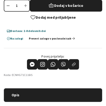
Dodaj v košarico
Dodaj med priljubljene
Dostava: 1-8 delovnih dni
Na zalogi
Preveri zalogo v poslovalnicah
Povej prijatelju:
Koda:
ECNHG71C116IS
Opis