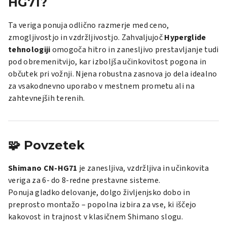
HG71?
Ta veriga ponuja odlično razmerje med ceno,
zmogljivostjo in vzdržljivostjo. Zahvaljujoč
Hyperglide
tehnologiji
omogoča hitro in zanesljivo prestavljanje tudi
pod obremenitvijo, kar izboljša učinkovitost pogona in
občutek pri vožnji. Njena robustna zasnova jo dela idealno
za vsakodnevno uporabo v mestnem prometu ali na
zahtevnejših terenih.
🧩 Povzetek
Shimano CN-HG71
je zanesljiva, vzdržljiva in učinkovita
veriga za 6- do 8-redne prestavne sisteme.
Ponuja gladko delovanje, dolgo življenjsko dobo in
preprosto montažo – popolna izbira za vse, ki iščejo
kakovost in trajnost v klasičnem Shimano slogu.