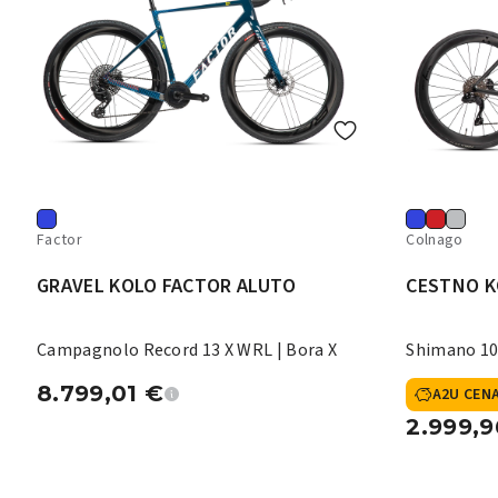
Factor
Colnago
GRAVEL KOLO FACTOR ALUTO
CESTNO K
Campagnolo Record 13 X WRL | Bora X
Shimano 10
8.799,01
€
A2U CEN
2.999,