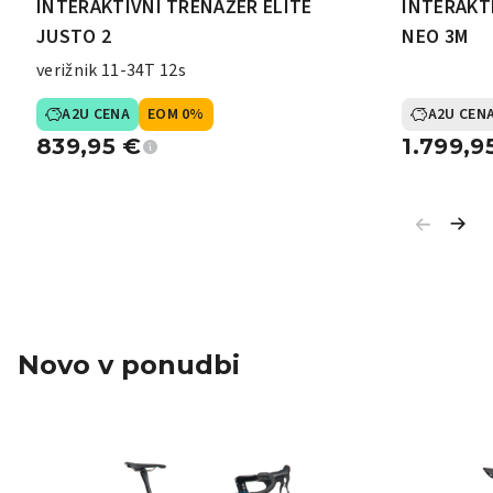
INTERAKTIVNI TRENAŽER ELITE
INTERAKT
JUSTO 2
NEO 3M
verižnik 11-34T 12s
A2U CENA
EOM 0%
A2U CEN
839,95
€
1.799,9
Novo v ponudbi