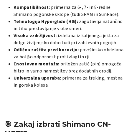
Kompatibilnost:
primerna za 6-, 7- in 8-redne
Shimano pogonske sklope (tudi SRAM in SunRace).
Tehnologija Hyperglide (HG):
zagotavlja natančno
in tiho prestavljanje v obe smeri.
Visoka vzdržljivost:
izdelana iz kaljenega jekla za
dolgo življenjsko dobo tudi pri zahtevnih pogojih.
Odlična zaščita pred korozijo:
površinsko obdelana
za boljšo odpornost proti vlagi in rji.
Enostavna montaža:
priložen zatič (pin) omogoča
hitro in varno namestitev brez dodatnih orodij.
Univerzalna uporaba:
primerna za treking, mestna
in gorska kolesa.
🎯 Zakaj izbrati Shimano CN-