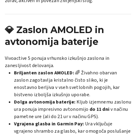
zdrav, aktiven in povezan življenjski slog.
💎 Zaslon AMOLED in
avtonomija baterije
Vivoactive 5 ponuja vrhunsko izkušnjo zaslona in
zanesljivost delovanja.
Briljanten zaslon AMOLED:
🌈 Živahno obarvan
zaslon zagotavlja kristalno čisto sliko, ki je
enostavno berljiva v vseh svetlobnih pogojih, kar
bistveno izboljša izkušnjo uporabe.
Dolga avtonomija baterije:
Kljub izjemnemu zaslonu
ura ponuja impresivno avtonomijo
do 11 dni
v načinu
pametne ure (ali do 21 ur v načinu GPS).
Vgrajena glasba in Garmin Pay:
Ura vključuje
vgrajeno shrambo za glasbo, kar omogoča poslušanje