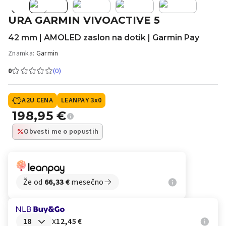
URA GARMIN VIVOACTIVE 5
42 mm | AMOLED zaslon na dotik | Garmin Pay
Znamka:
Garmin
0
(0)
A2U CENA
LEANPAY 3x0
198,95
€
Obvesti me o popustih
Že od
66,33
€
mesečno
x
12,45 €