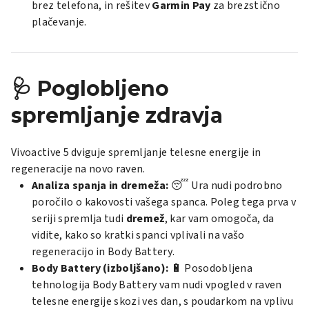
brez telefona, in rešitev
Garmin Pay
za brezstično
plačevanje.
🩺 Poglobljeno
spremljanje zdravja
Vivoactive 5 dviguje spremljanje telesne energije in
regeneracije na novo raven.
Analiza spanja in dremeža:
😴 Ura nudi podrobno
poročilo o kakovosti vašega spanca. Poleg tega prva v
seriji spremlja tudi
dremež
, kar vam omogoča, da
vidite, kako so kratki spanci vplivali na vašo
regeneracijo in
Body Battery
.
Body Battery (izboljšano):
🔋 Posodobljena
tehnologija
Body Battery
vam nudi vpogled v raven
telesne energije skozi ves dan, s poudarkom na vplivu