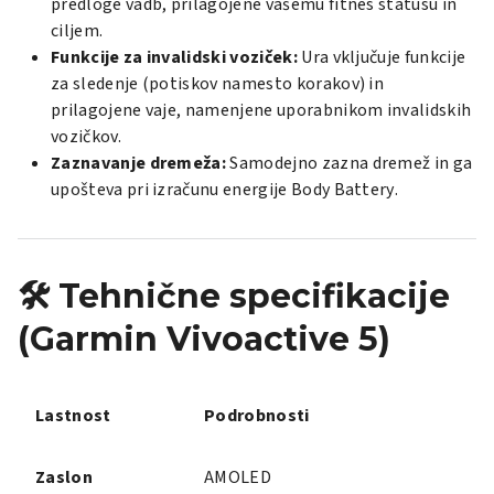
predloge vadb, prilagojene vašemu fitnes statusu in
ciljem.
Funkcije za invalidski voziček:
Ura vključuje funkcije
za sledenje (potiskov namesto korakov) in
prilagojene vaje, namenjene uporabnikom invalidskih
vozičkov.
Zaznavanje dremeža:
Samodejno zazna dremež in ga
upošteva pri izračunu energije
Body Battery
.
🛠️ Tehnične specifikacije
(Garmin Vivoactive 5)
Lastnost
Podrobnosti
Zaslon
AMOLED