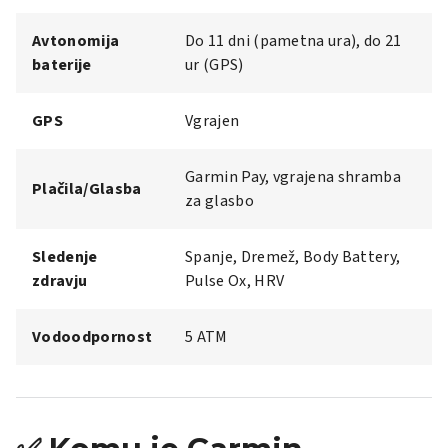
Avtonomija
Do 11 dni (pametna ura), do 21
baterije
ur (GPS)
GPS
Vgrajen
Garmin Pay, vgrajena shramba
Plačila/Glasba
za glasbo
Sledenje
Spanje, Dremež, Body Battery,
zdravju
Pulse Ox, HRV
Vodoodpornost
5 ATM