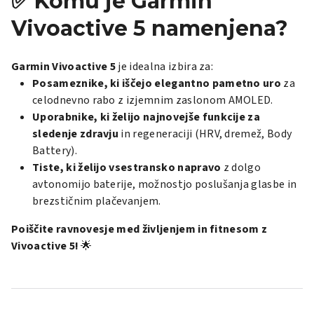
✅ Komu je Garmin
Vivoactive 5 namenjena?
Garmin Vivoactive 5
je idealna izbira za:
Posameznike, ki iščejo elegantno pametno uro
za
celodnevno rabo z izjemnim zaslonom AMOLED.
Uporabnike, ki želijo najnovejše funkcije za
sledenje zdravju
in regeneraciji (HRV, dremež, Body
Battery).
Tiste, ki želijo vsestransko napravo
z dolgo
avtonomijo baterije, možnostjo poslušanja glasbe in
brezstičnim plačevanjem.
Poiščite ravnovesje med življenjem in fitnesom z
Vivoactive 5!
🌟