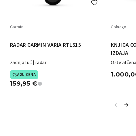
Garmin
Colnago
RADAR GARMIN VARIA RTL515
KNJIGA C
IZDAJA
zadnja luč | radar
Oštevilčena
str. | 72 izv.
1.000,
A2U CENA
159,95
€