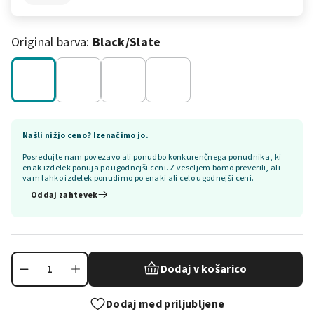
Original barva:
Black/slate
Našli nižjo ceno? Izenačimo jo.
Posredujte nam povezavo ali ponudbo konkurenčnega ponudnika, ki
enak izdelek ponuja po ugodnejši ceni. Z veseljem bomo preverili, ali
vam lahko izdelek ponudimo po enaki ali celo ugodnejši ceni.
Oddaj zahtevek
Dodaj v košarico
Dodaj med priljubljene