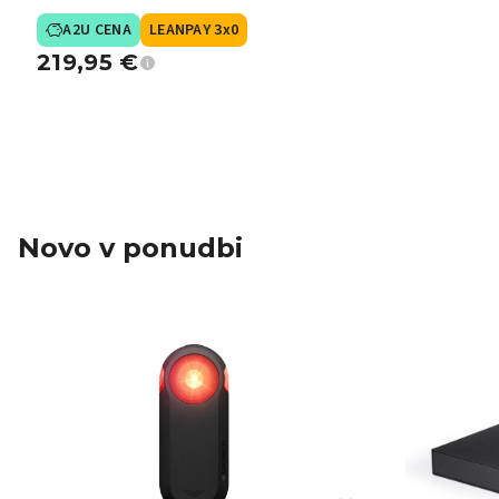
A2U CENA
LEANPAY 3x0
219,95
€
Novo v ponudbi