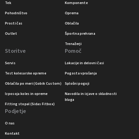
Tek
Komponente
Pohodništvo
Oprema
Prosti čas
Oblačila
Outlet
Športna prehrana
Trenažerji
Storitve
Pomoč
Servis
Lokacije in delovni časi
Test kolesarske opreme
Pogosta vprašanja
Oblačila po meri (Gobik Custom)
Splošni pogoji
Izposoja koles in opreme
Navodila in izjave o skladnosti
blaga
Fitting stopal (Sidas Fitbox)
Podjetje
O nas
Kontakt