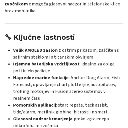
zvočnikom
omogoča glasovni nadzor in telefonske klice
brez mobilnika.
🔧
Ključne lastnosti
Velik AMOLED zaslon
z ostrim prikazom, zaščiten s
safirnim steklom in titanskim okvirjem
Izjemna baterijska vzdržljivost
: idealno za dolge
poti in ekspedicije
Napredne marine funkcije
: Anchor Drag Alarm, Fish
Forecast, upravljanje chartplotterjev, autopilotov,
trolling motorjev in Fusion stereo sistemov v
realnem času
Pomorskih aplikacij
: start regate, tack assist,
tide/alarm, merilnik globine, hitrosti in smeri
Glasovni nadzor krmarjenja
preko vgrajenega
mikrofona in zvočnika