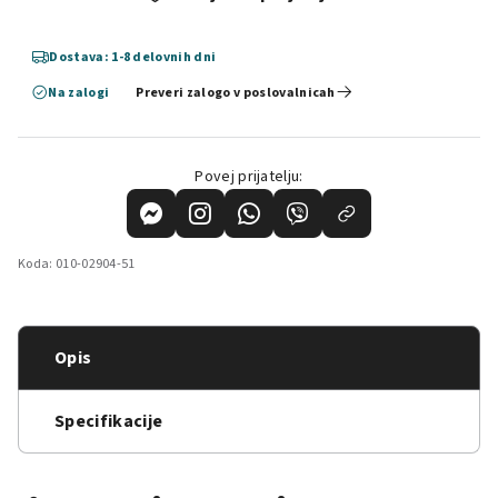
Dostava: 1-8 delovnih dni
Na zalogi
Preveri zalogo v poslovalnicah
Povej prijatelju:
Koda:
010-02904-51
Opis
Specifikacije