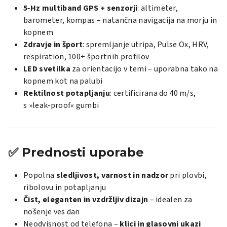
5‑Hz multiband GPS + senzorji
: altimeter,
barometer, kompas – natančna navigacija na morju in
kopnem
Zdravje in šport
: spremljanje utripa, Pulse Ox, HRV,
respiration, 100+ športnih profilov
LED svetilka
za orientacijo v temi – uporabna tako na
kopnem kot na palubi
Rektilnost potapljanju
: certificirana do 40 m/s,
s »leak‑proof« gumbi
✅
Prednosti uporabe
Popolna
sledljivost, varnost in nadzor
pri plovbi,
ribolovu in potapljanju
Čist, eleganten in vzdržljiv dizajn
– idealen za
nošenje ves dan
Neodvisnost od telefona –
klici in glasovni ukazi