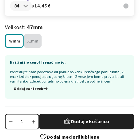
x
14,45 €
Velikost:
47mm
47mm
51mm
Našli nižjo ceno? Izenačimo jo.
Posredujte nam povezavo ali ponudbo konkurenčnega ponudnika, ki
enak izdelek ponuja po ugodnejši ceni. Z veseljem bomo preverili, ali
vam lahko izdelek ponudimo po enaki ali celo ugodnejši ceni.
Oddaj zahtevek
Dodaj v košarico
Dodaj med priljubljene