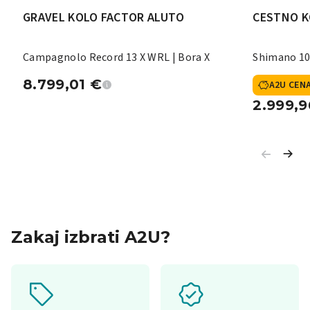
GRAVEL KOLO FACTOR ALUTO
CESTNO K
Campagnolo Record 13 X WRL | Bora X
Shimano 10
8.799,01
€
A2U CEN
2.999,
Zakaj izbrati A2U?