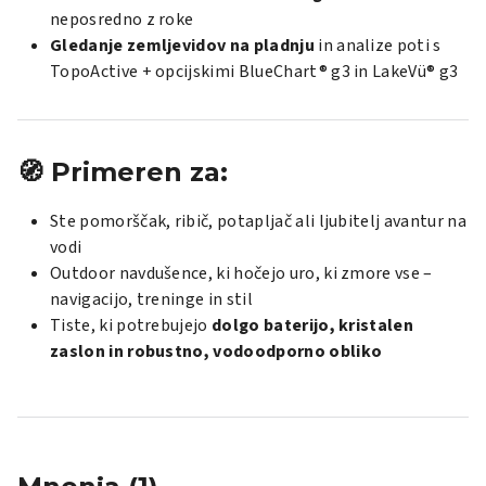
neposredno z roke
Gledanje zemljevidov na pladnju
in analize poti s
TopoActive + opcijskimi BlueChart® g3 in LakeVü® g3
🧭
Primeren za:
Ste pomorščak, ribič, potapljač ali ljubitelj avantur na
vodi
Outdoor navdušence, ki hočejo uro, ki zmore vse –
navigacijo, treninge in stil
Tiste, ki potrebujejo
dolgo baterijo, kristalen
zaslon in robustno, vodoodporno obliko