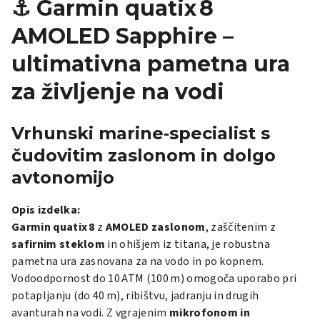
⚓
Garmin quatix 8
AMOLED Sapphire –
ultimativna pametna ura
za življenje na vodi
Vrhunski marine‑specialist s
čudovitim zaslonom in dolgo
avtonomijo
Opis izdelka:
Garmin quatix 8
z
AMOLED zaslonom
, zaščitenim z
safirnim steklom
in ohišjem iz titana, je robustna
pametna ura zasnovana za na vodo in po kopnem.
Vodoodpornost do 10 ATM (100 m) omogoča uporabo pri
potapljanju (do 40 m), ribištvu, jadranju in drugih
avanturah na vodi. Z vgrajenim
mikrofonom in