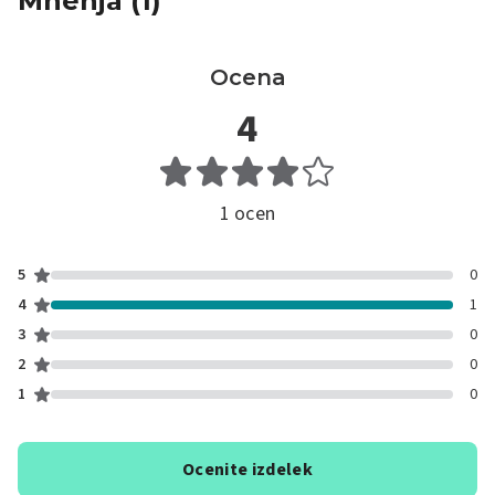
Mnenja (1)
Ocena
4
1 ocen
5
0
4
1
3
0
2
0
1
0
Ocenite izdelek