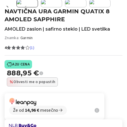
NAVTIČNA URA GARMIN QUATIX 8
AMOLED SAPPHIRE
AMOLED zaslon | safirno steklo | LED svetilka
Znamka:
Garmin
4
(1)
A2U CENA
888,95
€
Obvesti me o popustih
Že od
14,96
€
mesečno