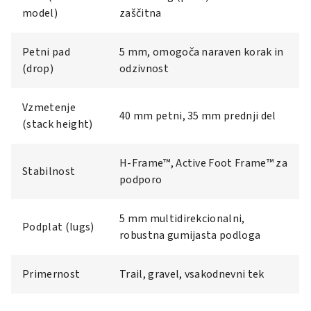
model)
zaščitna
Petni pad
5 mm, omogoča naraven korak in
(drop)
odzivnost
Vzmetenje
40 mm petni, 35 mm prednji del
(stack height)
H-Frame™, Active Foot Frame™ za
Stabilnost
podporo
5 mm multidirekcionalni,
Podplat (lugs)
robustna gumijasta podloga
Primernost
Trail, gravel, vsakodnevni tek