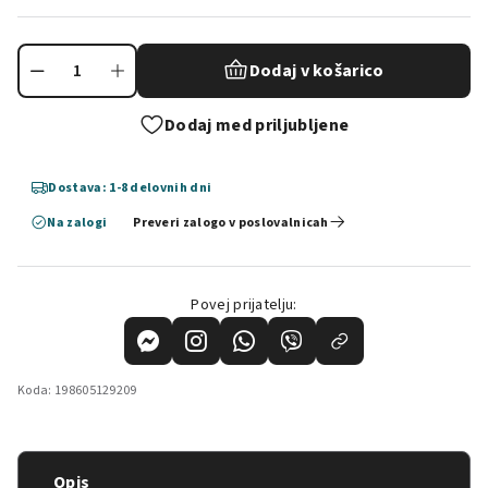
Dodaj v košarico
Dodaj med priljubljene
Dostava: 1-8 delovnih dni
Na zalogi
Preveri zalogo v poslovalnicah
Povej prijatelju:
Koda:
198605129209
Opis