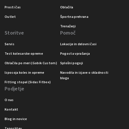
Prosti čas
Oblačila
Outlet
Športna prehrana
Trenažerji
Storitve
Pomoč
Servis
Lokacije in delovni časi
Test kolesarske opreme
Pogosta vprašanja
Oblačila po meri (Gobik Custom)
Splošni pogoji
Izposoja koles in opreme
Navodila in izjave o skladnosti
blaga
Fitting stopal (Sidas Fitbox)
Podjetje
O nas
Kontakt
Blog in novice
Zaposlitev