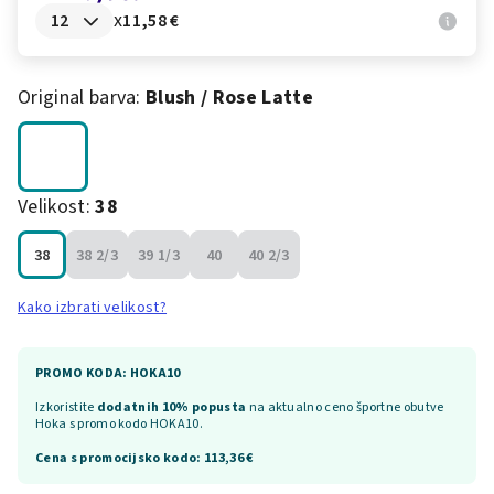
x
11,58 €
Original barva:
Blush / Rose Latte
Velikost:
38
38
38 2/3
39 1/3
40
40 2/3
Kako izbrati velikost?
PROMO KODA: HOKA10
Izkoristite
dodatnih 10% popusta
na aktualno ceno športne obutve
Hoka s promo kodo HOKA10.
Cena s promocijsko kodo:
113,36 €