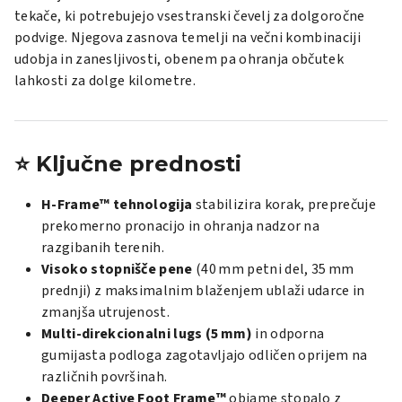
tekače, ki potrebujejo vsestranski čevelj za dolgoročne
podvige. Njegova zasnova temelji na večni kombinaciji
udobja in zanesljivosti, obenem pa ohranja občutek
lahkosti za dolge kilometre.
⭐ Ključne prednosti
H-Frame™ tehnologija
stabilizira korak, preprečuje
prekomerno pronacijo in ohranja nadzor na
razgibanih terenih.
Visoko stopnišče pene
(40 mm petni del, 35 mm
prednji) z maksimalnim blaženjem ublaži udarce in
zmanjša utrujenost.
Multi-direkcionalni lugs (5 mm)
in odporna
gumijasta podloga zagotavljajo odličen oprijem na
različnih površinah.
Deeper Active Foot Frame™
objame stopalo z