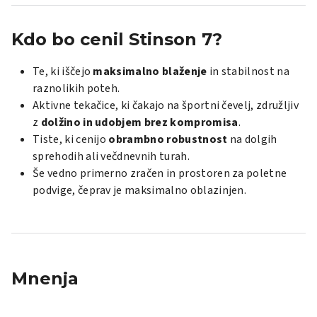
Kdo bo cenil Stinson 7?
Te, ki iščejo
maksimalno blaženje
in stabilnost na
raznolikih poteh.
Aktivne tekačice, ki čakajo na športni čevelj, združljiv
z
dolžino in udobjem brez kompromisa
.
Tiste, ki cenijo
obrambno robustnost
na dolgih
sprehodih ali večdnevnih turah.
Še vedno primerno zračen in prostoren za poletne
podvige, čeprav je maksimalno oblazinjen.
Mnenja