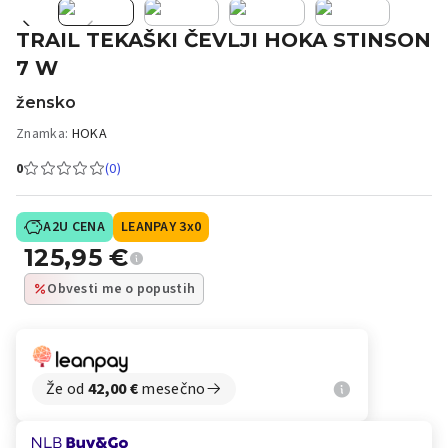
TRAIL TEKAŠKI ČEVLJI HOKA STINSON
7 W
žensko
Znamka:
HOKA
0
(0)
A2U CENA
LEANPAY 3x0
125,95
€
Obvesti me o popustih
Že od
42,00
€
mesečno