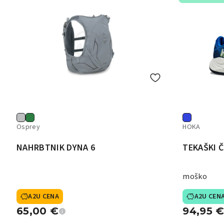
Osprey
HOKA
NAHRBTNIK DYNA 6
TEKAŠKI Č
moško
A2U CENA
A2U CEN
65,00
€
94,95