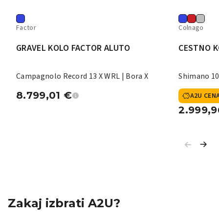
Factor
Colnago
GRAVEL KOLO FACTOR ALUTO
CESTNO K
Campagnolo Record 13 X WRL | Bora X
Shimano 10
8.799,01
€
A2U CEN
2.999,
Zakaj izbrati A2U?