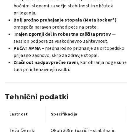
bočnimi stenami za večjo stabilnost in občutek
prileganja.
Bolj prožno prehajanje stopala (MetaRocker®)
omogoča naraven prehod pete na prste.
Trajen zgornji del in robustna zaščita prstov
—
session podpora za vsakodnevno zahtevnost.
PEČAT APMA
– mednarodno priznanje za ortopedsko
prijazno zasnovo, skrb za zdravje stopal.
Zračnost nadpovprečne ravni
, kar ohranja noge suhe
tudi pri intenzivnejši vadbi.
Tehnični podatki
Lastnost
Specifikacija
Teža (ženski
Okoli 305 g (parič) – stabilna in