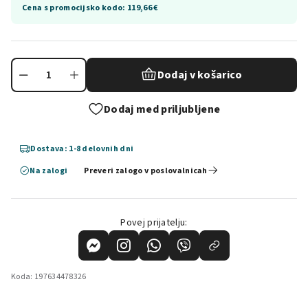
Cena s promocijsko kodo:
119,66 €
Dodaj v košarico
Dodaj med priljubljene
Dostava: 1-8 delovnih dni
Na zalogi
Preveri zalogo v poslovalnicah
Povej prijatelju:
Koda:
197634478326