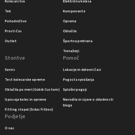
Kolesarstvo
Električna kolesa
Tek
Komponente
Pohodništvo
Oprema
Prosti čas
Oblačila
Outlet
Športna prehrana
Trenažerji
Storitve
Pomoč
Servis
Lokacije in delovni časi
Test kolesarske opreme
Pogosta vprašanja
Oblačila po meri (Gobik Custom)
Splošni pogoji
Izposoja koles in opreme
Navodila in izjave o skladnosti
blaga
Fitting stopal (Sidas Fitbox)
Podjetje
O nas