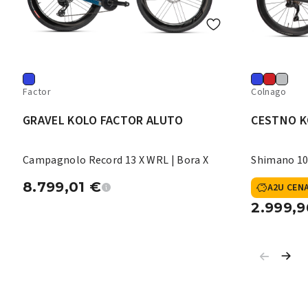
Factor
Colnago
GRAVEL KOLO FACTOR ALUTO
CESTNO K
Campagnolo Record 13 X WRL | Bora X
Shimano 10
8.799,01
€
A2U CEN
2.999,