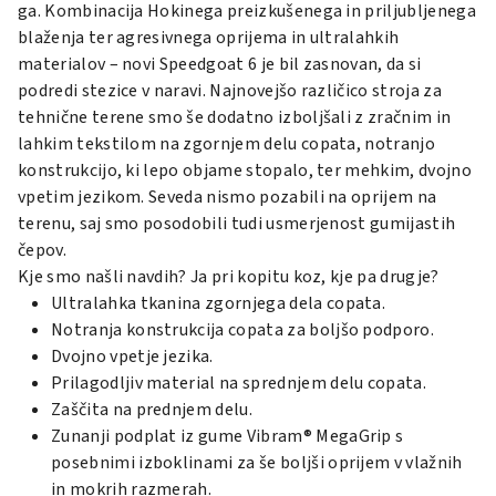
ga. Kombinacija Hokinega preizkušenega in priljubljenega
blaženja ter agresivnega oprijema in ultralahkih
materialov – novi Speedgoat 6 je bil zasnovan, da si
podredi stezice v naravi. Najnovejšo različico stroja za
tehnične terene smo še dodatno izboljšali z zračnim in
lahkim tekstilom na zgornjem delu copata, notranjo
konstrukcijo, ki lepo objame stopalo, ter mehkim, dvojno
vpetim jezikom. Seveda nismo pozabili na oprijem na
terenu, saj smo posodobili tudi usmerjenost gumijastih
čepov.
Kje smo našli navdih? Ja pri kopitu koz, kje pa drugje?
Ultralahka tkanina zgornjega dela copata.
Notranja konstrukcija copata za boljšo podporo.
Dvojno vpetje jezika.
Prilagodljiv material na sprednjem delu copata.
Zaščita na prednjem delu.
Zunanji podplat iz gume Vibram® MegaGrip s
posebnimi izboklinami za še boljši oprijem v vlažnih
in mokrih razmerah.