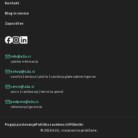
Kontakt
Blog in novice
Zaposlitev
info@a2u.si
splošne informacije
eshop@a2u.si
naročila | dostava | plačila | vprašanja glede spletne trgovine
servis@a2u.si
servis | vzdrževanje | tehnična pomoč
podpora@a2u.si
reklamacije | garancije
Pogoji poslovanja
Politika zasebnosti
Piškotki
© 2026 A2U, vse pravice pridržane.