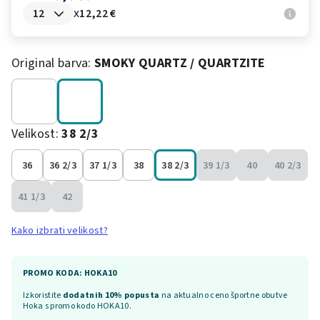
x
12,22 €
Original barva:
SMOKY QUARTZ / QUARTZITE
Velikost:
38 2/3
36
36 2/3
37 1/3
38
38 2/3
39 1/3
40
40 2/3
41 1/3
42
Kako izbrati velikost?
PROMO KODA: HOKA10
Izkoristite
dodatnih 10% popusta
na aktualno ceno športne obutve
Hoka s promo kodo HOKA10.