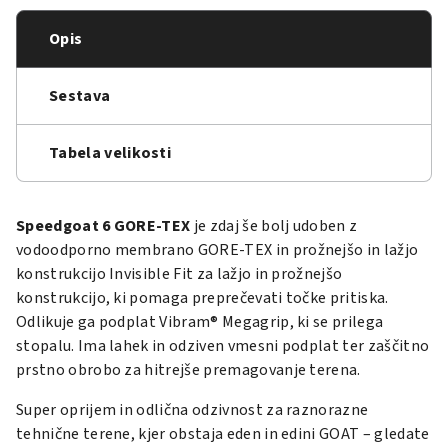
Opis
Sestava
Tabela velikosti
Speedgoat 6 GORE-TEX
je zdaj še bolj udoben z
vodoodporno membrano GORE-TEX in prožnejšo in lažjo
konstrukcijo Invisible Fit za lažjo in prožnejšo
konstrukcijo, ki pomaga preprečevati točke pritiska.
Odlikuje ga podplat Vibram® Megagrip, ki se prilega
stopalu. Ima lahek in odziven vmesni podplat ter zaščitno
prstno obrobo za hitrejše premagovanje terena.
Super oprijem in odlična odzivnost za raznorazne
tehnične terene, kjer obstaja eden in edini GOAT – gledate