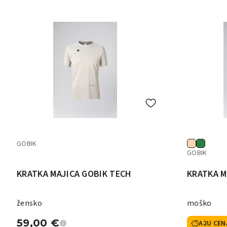
GOBIK
GOBIK
KRATKA MAJICA GOBIK TECH
KRATKA M
žensko
moško
59,00
€
A2U CEN