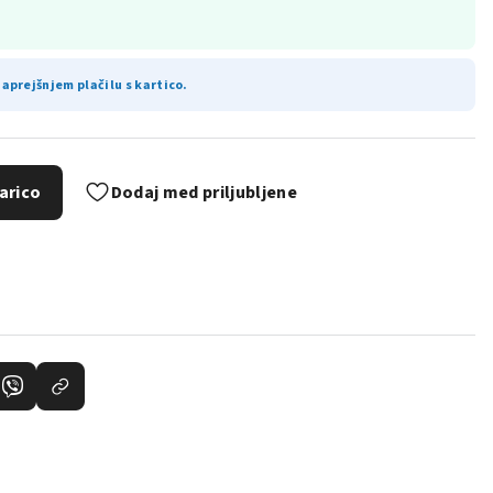
aprejšnjem plačilu s kartico.
arico
Dodaj med priljubljene