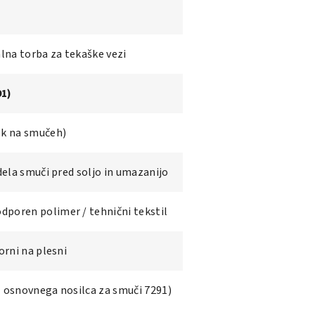
na torba za tekaške vezi
91)
ek na smučeh)
dela smuči pred soljo in umazanijo
poren polimer / tehnični tekstil
orni na plesni
 osnovnega nosilca za smuči 7291)