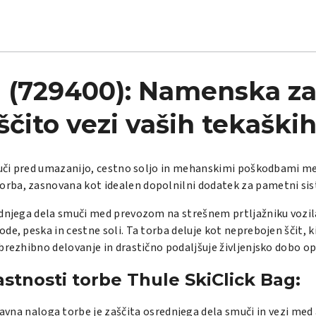
g (729400): Namenska za
aščito vezi vaših tekaški
 smuči pred umazanijo, cestno soljo in mehanskimi poškodbami 
orba, zasnovana kot idealen dopolnilni dodatek za pametni si
ednjega dela smuči med prevozom na strešnem prtljažniku vozil
e, peska in cestne soli. Ta torba deluje kot neprebojen ščit, ki
brezhibno delovanje in drastično podaljšuje življenjsko dobo o
astnosti torbe Thule SkiClick Bag:
lavna naloga torbe je zaščita osrednjega dela smuči in vezi med