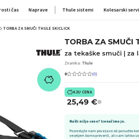
rosti čas
Naprave
Thule sistemi
Kolesarski serv
TORBA ZA SMUČI THULE SKICLICK
TORBA ZA SMUČI 
za tekaške smuči | za l
Znamka:
Thule
0
(0)
A2U CENA
25,49
€
Našli nižjo ceno? Izenačimo jo.
Posredujte nam povezavo ali ponudbo kon
veseljem bomo preverili, ali vam lahko iz