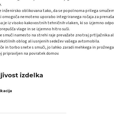
e.
e inženirsko oblikovana tako, da se popolnoma prilega smučem,
ki omogoča nemoteno uporabo integriranega ročaja za prenaša
na je iz visoko kakovostnih tehničnih vlaken, ki so izjemno odpo
epušča vlage in se izjemno hitro suši.
 smuči namesto na strehi raje prevažate znotraj prtljažnika ali
ekstilnih oblog ali usnjenih sedežev vašega avtomobila.
šče in torbo snete s smuči, jo lahko zaradi mehkega in prožneg
oj pripravljen na povratek domov.
jivost izdelka
ikacija