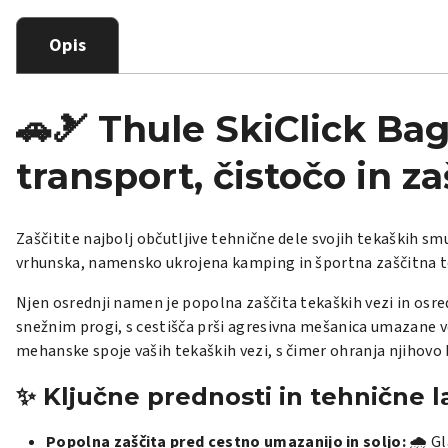
Opis
🚗🎿 Thule SkiClick Ba
transport, čistočo in z
Zaščitite najbolj občutljive tehnične dele svojih tekaških
vrhunska, namensko ukrojena kamping in športna zaščitna t
Njen osrednji namen je popolna zaščita tekaških vezi in osr
snežnim progi, s cestišča prši agresivna mešanica umazane vod
mehanske spoje vaših tekaških vezi, s čimer ohranja njihovo 
✨ Ključne prednosti in tehnične l
Popolna zaščita pred cestno umazanijo in soljo:
🌧️ G