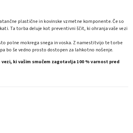
natančne plastične in kovinske vzmetne komponente. Če so
i. Ta torba deluje kot preventivni ščit, ki ohranja vaše vezi
to polne mokrega snega in voska. Z namestitvijo te torbe
ck pa bo še vedno prosto dostopen za lahkotno nošenje.
e vezi, ki vašim smučem zagotavlja 100 % varnost pred