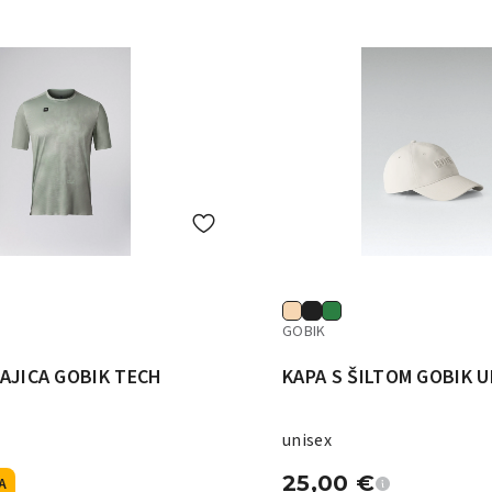
GOBIK
AJICA GOBIK TECH
KAPA S ŠILTOM GOBIK 
unisex
25,00
€
A