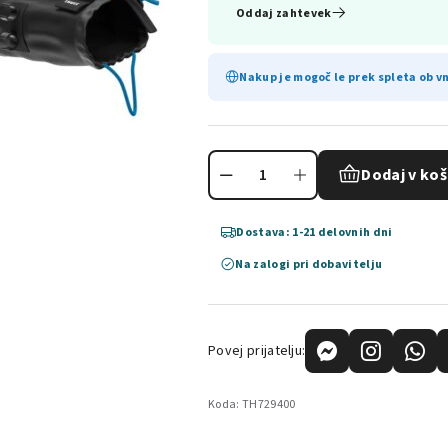
Oddaj zahtevek
Nakup je mogoč le prek spleta ob vn
Dodaj v koš
Dostava: 1-21 delovnih dni
Na zalogi pri dobavitelju
Povej prijatelju:
Koda:
TH729400