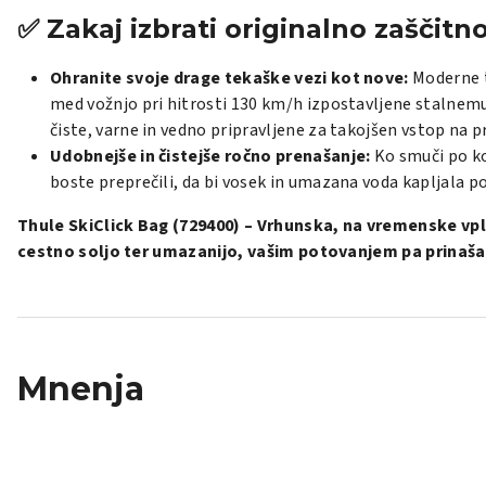
✅ Zakaj izbrati originalno zaščitn
Ohranite svoje drage tekaške vezi kot nove:
Moderne t
med vožnjo pri hitrosti 130 km/h izpostavljene stalnemu 
čiste, varne in vedno pripravljene za takojšen vstop na p
Udobnejše in čistejše ročno prenašanje:
Ko smuči po ko
boste preprečili, da bi vosek in umazana voda kapljala p
Thule SkiClick Bag (729400) – Vrhunska, na vremenske vp
cestno soljo ter umazanijo, vašim potovanjem pa prinaša
Mnenja