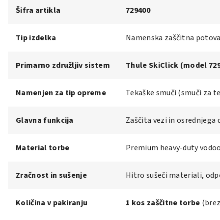
Šifra artikla
729400
Tip izdelka
Namenska zaščitna potoval
Primarno združljiv sistem
Thule SkiClick (model 72
Namenjen za tip opreme
Tekaške smuči (smuči za t
Glavna funkcija
Zaščita vezi in osrednjega 
Material torbe
Premium heavy-duty vodood
Zračnost in sušenje
Hitro sušeči materiali, odp
Količina v pakiranju
1 kos zaščitne torbe
(brez