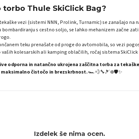
o torbo Thule SkiClick Bag?
ekaške vezi (sistemi NNN, Prolink, Turnamic) se zanašajo na 
bombardiranju s cestno soljo, se lahko mehanizem začne zatikat
rogo.
nčanem teku prenašate od proge do avtomobila, so vezi pogos
o vaših kolesarskih ali kamping oblačilih, ročaj sistema SkiCli
live odporna in natančno ukrojena zaščitna torba za tekašk
 maksimalno čistočo in brezskrbnost.
🏎️💨🔧🎿❄️🛡️✨
Izdelek še nima ocen.