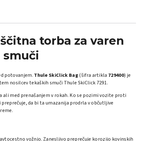
ščitna torba za varen
h smuči
med potovanjem.
Thule SkiClick Bag
(šifra artikla
729400
) je
stem nosilcev tekaških smuči
Thule SkiClick 7291
.
a ali med prenašanjem v rokah. Ko se pozimi vozite proti
 preprečuje, da bi ta umazanija prodrla v občutljive
preme.
 avtocestno vožnjo. Zanesljivo preprečuje korozijo kovinskih