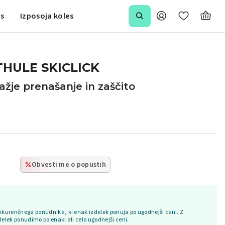
is
Izposoja koles
THULE SKICLICK
ažje prenašanje in zaščito
Obvesti me o popustih
kurenčnega ponudnika, ki enak izdelek ponuja po ugodnejši ceni. Z
delek ponudimo po enaki ali celo ugodnejši ceni.