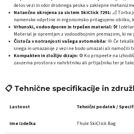
delov vezi in vdor drobnega peska v zaklepne mehanizm
Natančno ukrojena za sistem SkiClick 7291:
📐 Torba j
namenske odprtine in ergonomsko prilagojeno obliko, 
Vrhunski, vodoodporen in trpežen material:
🛠️ Izdela
Material je opremljen z vodoodbojnim premazom, ki ne pr
Čistoča v notranjosti vašega avtomobila:
🧼 Če tekaške
snega in umazanije z vezi ne bodo umazali ali namočili t
Kompakten in zložljiv dizajn:
⚙️ Ko prispeete na izhodi
zavzema prostora v nahrbtniku ali prtljažniku ter je tak
📋 Tehnične specifikacije in združl
Lastnost
Tehnični podatek / Specif
Ime izdelka
Thule SkiClick Bag