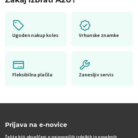
Ugoden nakup koles
Vrhunske znamke
Fleksibilna plačila
Zanesljiv servis
Prijava na e-novice
Želite biti obveščeni o najnovejših izdelkih in posebnih