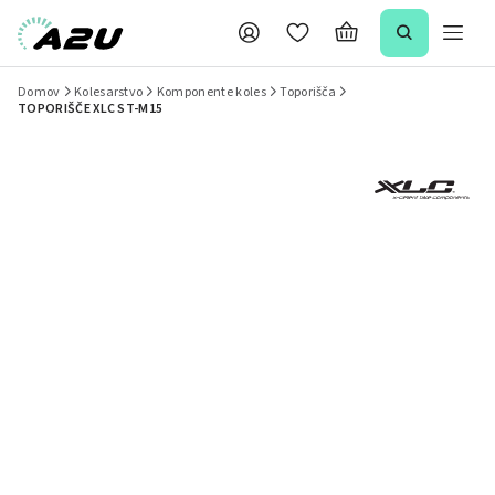
Domov
Kolesarstvo
Komponente koles
Toporišča
TOPORIŠČE XLC ST-M15