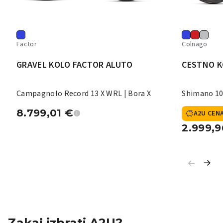
Factor
Colnago
GRAVEL KOLO FACTOR ALUTO
CESTNO K
Campagnolo Record 13 X WRL | Bora X
Shimano 10
8.799,01
€
A2U CEN
2.999,
Zakaj izbrati A2U?