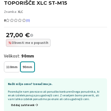
TOPORIŠČE XLC ST-M15
Znamka:
XLC
0
(0)
27,00
€
Obvesti me o popustih
Velikost:
90mm
110mm
90mm
Našli nižjo ceno? Izenačimo jo.
Posredujte nam povezavo ali ponudbo konkurenčnega ponudnika, ki
enak izdelek ponuja po ugodnejši ceni. Z veseljem bomo preverili, ali
vam lahko izdelek ponudimo po enaki ali celo ugodnejši ceni.
Oddaj zahtevek