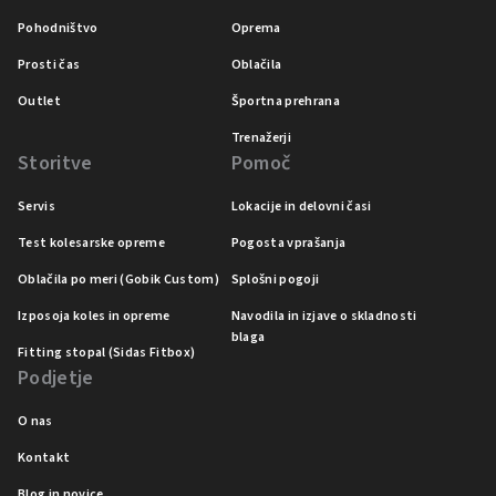
Pohodništvo
Oprema
Prosti čas
Oblačila
Outlet
Športna prehrana
Trenažerji
Storitve
Pomoč
Servis
Lokacije in delovni časi
Test kolesarske opreme
Pogosta vprašanja
Oblačila po meri (Gobik Custom)
Splošni pogoji
Izposoja koles in opreme
Navodila in izjave o skladnosti
blaga
Fitting stopal (Sidas Fitbox)
Podjetje
O nas
Kontakt
Blog in novice