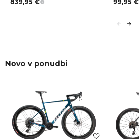
839,95
€
99,95
€
Novo v ponudbi