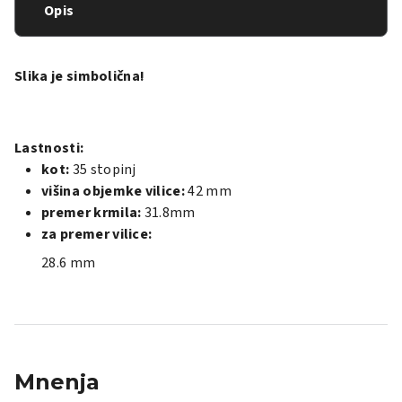
Opis
Slika je simbolična!
Lastnosti:
kot:
35 stopinj
višina objemke vilice:
42 mm
premer krmila:
31.8mm
za premer vilice:
28.6 mm
Mnenja