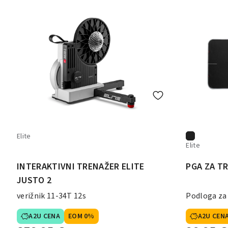
Elite
Elite
INTERAKTIVNI TRENAŽER ELITE
PGA ZA T
JUSTO 2
verižnik 11-34T 12s
Podloga za
A2U CENA
EOM 0%
A2U CEN