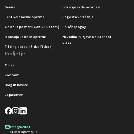
Servis
Lokacije in delovni časi
Test kolesarske opreme
Pogosta vprašanja
Oblačila po meri (Gobik Custom)
Splošni pogoji
Izposoja koles in opreme
Navodila in izjave o skladnosti
blaga
Fitting stopal (Sidas Fitbox)
Podjetje
O nas
Kontakt
Blog in novice
Zaposlitev
info@a2u.si
splošne informacije