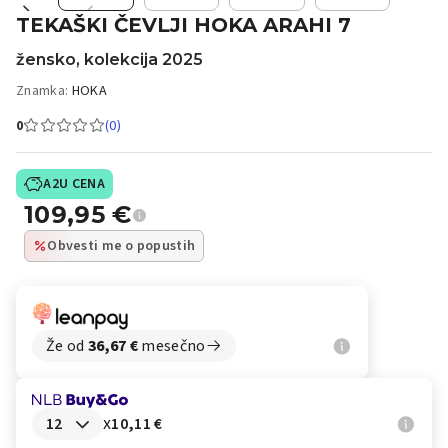
TEKAŠKI ČEVLJI HOKA ARAHI 7
žensko, kolekcija 2025
Znamka:
HOKA
0
(0)
A2U CENA
109,95
€
Obvesti me o popustih
Že od
36,67
€
mesečno
x
10,11 €