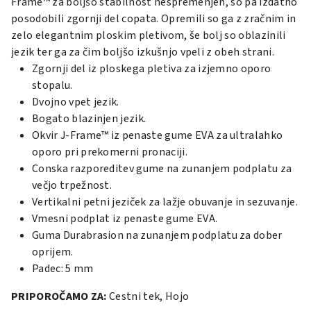
Frame™ za boljšo stabilnost nespremenjen, so pa izdatno
posodobili zgornji del copata. Opremili so ga z zračnim in
zelo elegantnim ploskim pletivom, še bolj so oblazinili
jezik ter ga za čim boljšo izkušnjo vpeli z obeh strani.
Zgornji del iz ploskega pletiva za izjemno oporo
stopalu.
Dvojno vpet jezik.
Bogato blazinjen jezik.
Okvir J-Frame™ iz penaste gume EVA za ultralahko
oporo pri prekomerni pronaciji.
Conska razporeditev gume na zunanjem podplatu za
večjo trpežnost.
Vertikalni petni jeziček za lažje obuvanje in sezuvanje.
Vmesni podplat iz penaste gume EVA.
Guma Durabrasion na zunanjem podplatu za dober
oprijem.
Padec: 5 mm
PRIPOROČAMO ZA:
Cestni tek, Hojo