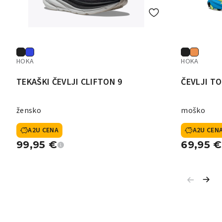
HOKA
HOKA
TEKAŠKI ČEVLJI CLIFTON 9
ČEVLJI T
žensko
moško
A2U CENA
A2U CEN
99,95
€
69,95
€