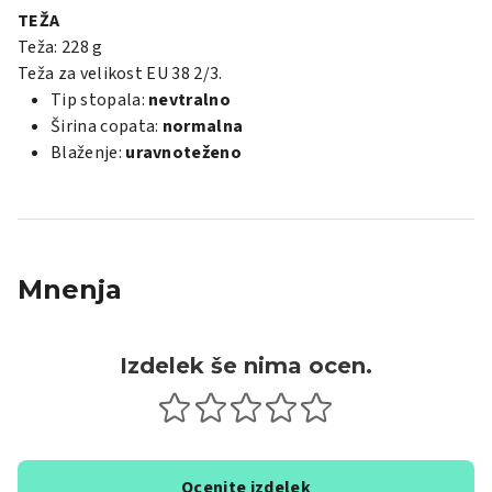
TEŽA
Teža: 228 g
Teža za velikost EU 38 2/3.
Tip stopala:
nevtralno
Širina copata:
normalna
Blaženje:
uravnoteženo
Mnenja
Izdelek še nima ocen.
Ocenite izdelek