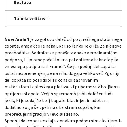
Sestava
Tabela velikosti
Novi Arahi 7
je zagotovo daleč od povprečnega stabilnega
copata, ampak to je nekaj, kar so lahko rekli že za njegove
predhodnike. Sedmica se ponaša z enako aerodinamično
podporo, ki jo omogoča Hokina patentirana tehnologija
vmesnega podplata J-Frame™. Če je spodnji del copata
ostal nespremenjen, se na vrhu dogaja veliko več. Zgornji
del copata so posodobili s consko zasnovanim
materialom iz ploskega pletiva, ki pripomore k boljšemu
oprijemu stopala. Večjih sprememb je bil deležen tudi
jezik, ki je sedaj še bolj bogato blazinjen in udoben,
dodatno so ga še vpeli na obe strani copata, kar
preprečuje migracijo v levo ali desno.
Spodnji del copata ostaja z enakim podpornim okvirjem J-