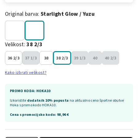
Original barva:
Starlight Glow / Yuzu
Velikost:
38 2/3
36 2/3
37 1/3
38
38 2/3
39 1/3
40
40 2/3
Kako izbrati velikost?
PROMO KODA: HOKA10
Izkoristite
dodatnih 10% popusta
na aktualno ceno športne obutve
Hoka s promo kodo HOKA10.
Cena s promocijsko kodo:
98,96 €