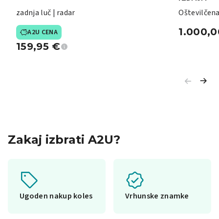
zadnja luč | radar
Oštevilčena
str. | 72 izv.
1.000,
A2U CENA
159,95
€
Zakaj izbrati A2U?
Ugoden nakup koles
Vrhunske znamke