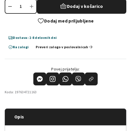
Dodaj v košarico
Dodaj med priljubljene
Dostava: 1-8 delovnih dni
Na zalogi
Preveri zalogo v poslovalnicah
Povej prijatelju:
Koda:
197634721163
Opis