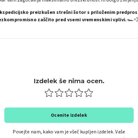
 kar vam zagotavlja maksimalno brezskrbnost in dolgo življenjs
kspedicijsko preizkušen strešni šotor s priloženim predpros
ezkompromisno zaščito pred vsemi vremenskimi vplivi.
🏎️
Izdelek še nima ocen.
Ocenite izdelek
Povejte nam, kako vam je všeč kupljen izdelek. Vaše