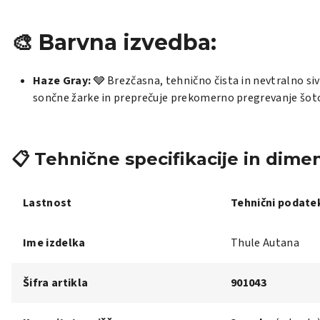
🎨 Barvna izvedba:
Haze Gray:
🩶 Brezčasna, tehnično čista in nevtralno siv
sončne žarke in preprečuje prekomerno pregrevanje šot
📋 Tehnične specifikacije in dimen
Lastnost
Tehnični podatek
Ime izdelka
Thule Autana
Šifra artikla
901043