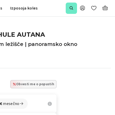
is
Izposoja koles
HULE AUTANA
cm ležišče | panoramsko okno
Obvesti me o popustih
€
mesečno