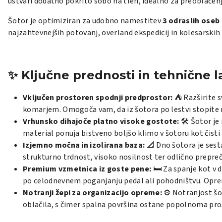
ustvari dodatno pokrito sobo na tleh, idealno za preoblačen
Šotor je optimiziran za udobno namestitev
3 odraslih oseb
najzahtevnejših potovanj, overland ekspedicij in kolesarskih 
✨ Ključne prednosti in tehnične l
Vključen prostoren spodnji predprostor:
⛺ Razširite s
komarjem. Omogoča vam, da iz šotora po lestvi stopite n
Vrhunsko dihajoče platno visoke gostote:
🛠️ Šotor je
material ponuja bistveno boljšo klimo v šotoru kot čisti
Izjemno močna in izolirana baza:
📐 Dno šotora je sesta
strukturno trdnost, visoko nosilnost ter odlično prepreč
Premium vzmetnica iz goste pene:
🛏️ Za spanje kot v 
po celodnevnem poganjanju pedal ali pohodništvu. Opreml
Notranji žepi za organizacijo opreme:
⚙️ Notranjost šot
oblačila, s čimer spalna površina ostane popolnoma pros