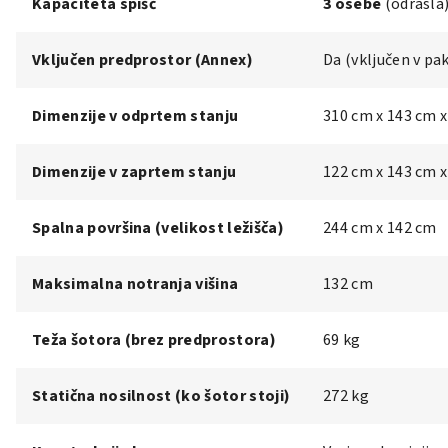
Kapaciteta spišč
3 osebe
(odrasla
Vključen predprostor (Annex)
Da (vključen v pa
Dimenzije v odprtem stanju
310 cm x 143 cm 
Dimenzije v zaprtem stanju
122 cm x 143 cm 
Spalna površina (velikost ležišča)
244 cm x 142 cm
Maksimalna notranja višina
132 cm
Teža šotora (brez predprostora)
69 kg
Statična nosilnost (ko šotor stoji)
272 kg