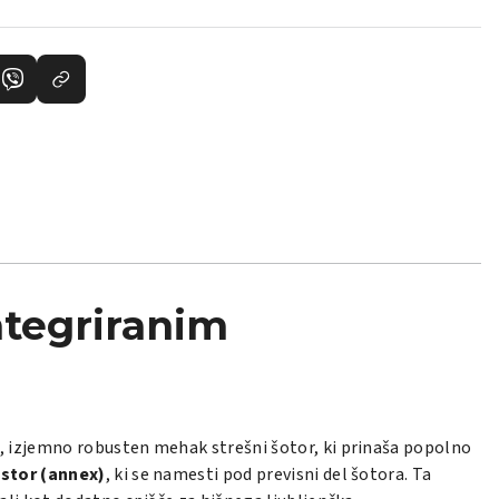
ntegriranim
i, izjemno robusten mehak strešni šotor, ki prinaša popolno
ostor (annex)
, ki se namesti pod previsni del šotora. Ta