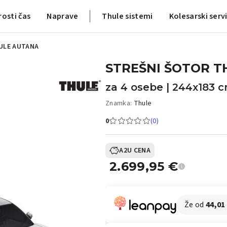
rosti čas
Naprave
Thule sistemi
Kolesarski serv
ULE AUTANA
STREŠNI ŠOTOR T
za 4 osebe | 244x183 
Znamka:
Thule
0
(0)
A2U CENA
2.699,95
€
Že od
44,01