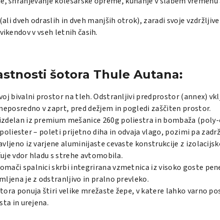
je, shranjevanje kolesarske opreme, kuhanje v slabem vremenu a
(ali dveh odraslih in dveh manjših otrok), zaradi svoje vzdržlji
vikendov v vseh letnih časih.
astnosti šotora Thule Autana:
voj bivalni prostor na tleh. Odstranljivi predprostor (annex) v
eposredno v zaprt, pred dežjem in pogledi zaščiten prostor.
 izdelan iz premium mešanice 260g poliestra in bombaža (poly-c
 poliester – poleti prijetno diha in odvaja vlago, pozimi pa za
vljeno iz varjene aluminijaste cevaste konstrukcije z izolacijs
uje vdor hladu s strehe avtomobila.
domači spalnici skrbi integrirana vzmetnica iz visoko goste pe
jena je z odstranljivo in pralno prevleko.
ora ponuja štiri velike mrežaste žepe, v katere lahko varno pos
ta in urejena.