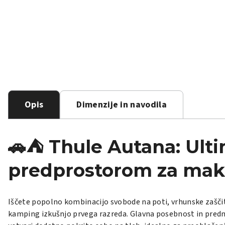
Opis
Dimenzije in navodila
🚗⛺ Thule Autana: Ultim
predprostorom za mak
Iščete popolno kombinacijo svobode na poti, vrhunske zašč
kamping izkušnjo prvega razreda. Glavna posebnost in pred