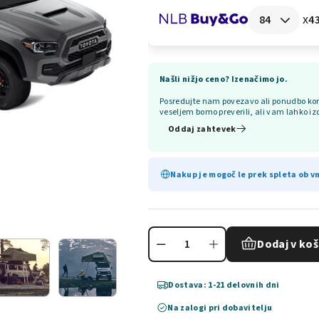
x
43
Našli nižjo ceno? Izenačimo jo.
Posredujte nam povezavo ali ponudbo kon
veseljem bomo preverili, ali vam lahko iz
Oddaj zahtevek
Nakup je mogoč le prek spleta ob vn
Dodaj v koš
Dostava: 1-21 delovnih dni
Na zalogi pri dobavitelju