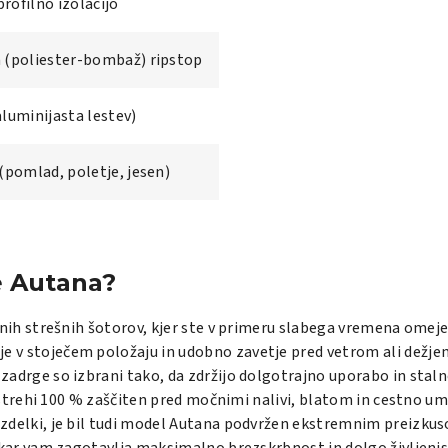
profilno izolacijo
 (poliester-bombaž) ripstop
luminijasta lestev)
(pomlad, poletje, jesen)
le Autana?
jnih strešnih šotorov, kjer ste v primeru slabega vremena omeje
v stoječem položaju in udobno zavetje pred vetrom ali dežje
 zadrge so izbrani tako, da zdržijo dolgotrajno uporabo in st
 strehi 100 % zaščiten pred močnimi nalivi, blatom in cestno um
izdelki, je bil tudi model Autana podvržen ekstremnim preizkuso