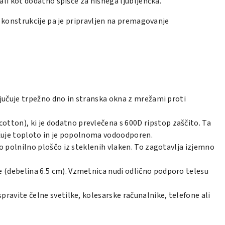
li kot dodatno spišče za hišnega ljubljenčka.
ve konstrukcije pa je pripravljen na premagovanje
ključuje trpežno dno in stranska okna z mrežami proti
otton), ki je dodatno prevlečena s 600D ripstop zaščito. Ta
držuje toploto in je popolnoma vodoodporen.
ko polnilno ploščo iz steklenih vlaken. To zagotavlja izjemno
ne (debelina 6.5 cm). Vzmetnica nudi odlično podporo telesu
pravite čelne svetilke, kolesarske računalnike, telefone ali