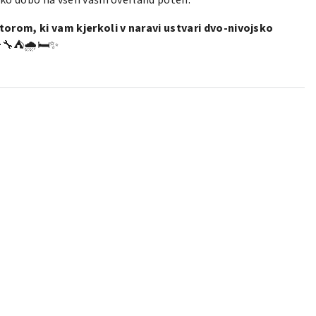
ko dobo na vseh vaših overland poteh.
torom, ki vam kjerkoli v naravi ustvari dvo-nivojsko
🔧⛺🌧️🛏️✨