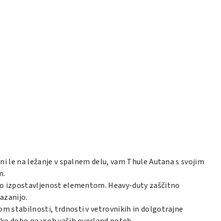
ni le na ležanje v spalnem delu, vam Thule Autana s svojim
m.
alno izpostavljenost elementom. Heavy-duty zaščitno
azanijo.
m stabilnosti, trdnosti v vetrovnikih in dolgotrajne