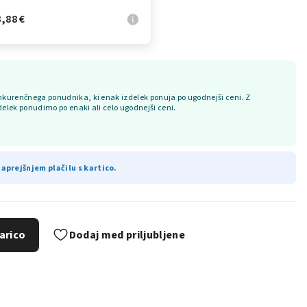
,88 €
kurenčnega ponudnika, ki enak izdelek ponuja po ugodnejši ceni. Z
delek ponudimo po enaki ali celo ugodnejši ceni.
aprejšnjem plačilu s kartico.
arico
Dodaj med priljubljene