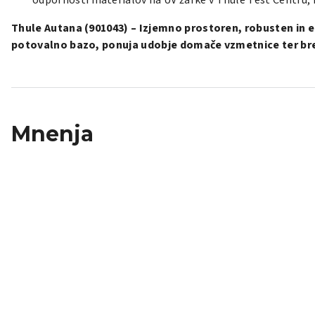
odpornosti materialov na UV žarke v Thule Test Centru,
Thule Autana (901043) – Izjemno prostoren, robusten in e
potovalno bazo, ponuja udobje domače vzmetnice ter br
Mnenja