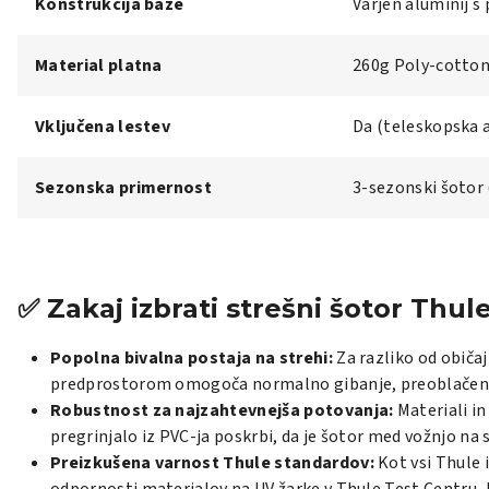
Konstrukcija baze
Varjen aluminij s 
Material platna
260g Poly-cotton
Vključena lestev
Da (teleskopska a
Sezonska primernost
3-sezonski šotor 
✅ Zakaj izbrati strešni šotor Thu
Popolna bivalna postaja na strehi:
Za razliko od običa
predprostorom omogoča normalno gibanje, preoblačenje 
Robustnost za najzahtevnejša potovanja:
Materiali in
pregrinjalo iz PVC-ja poskrbi, da je šotor med vožnjo na
Preizkušena varnost Thule standardov:
Kot vsi Thule 