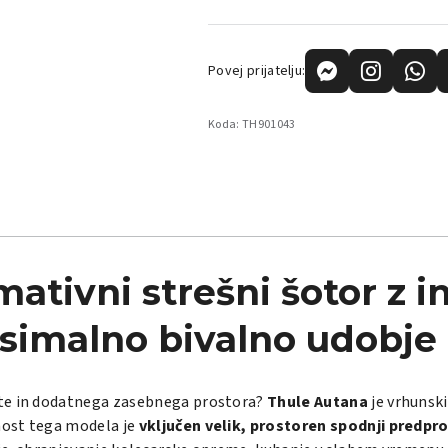
Povej prijatelju:
Koda:
TH901043
ativni strešni šotor z i
simalno bivalno udobje
ite in dodatnega zasebnega prostora?
Thule Autana
je vrhunsk
nost tega modela je
vključen velik, prostoren spodnji predpr