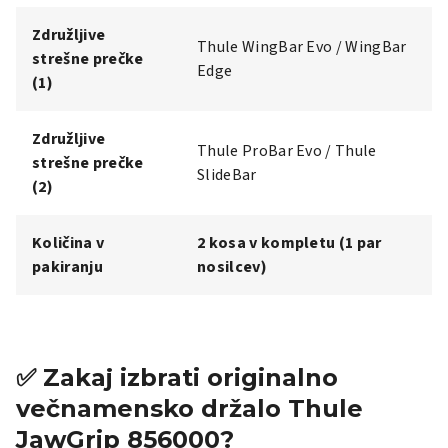
Združljive
Thule WingBar Evo / WingBar
strešne prečke
Edge
(1)
Združljive
Thule ProBar Evo / Thule
strešne prečke
SlideBar
(2)
Količina v
2 kosa v kompletu (1 par
pakiranju
nosilcev)
✅ Zakaj izbrati originalno
večnamensko držalo Thule
JawGrip 856000?