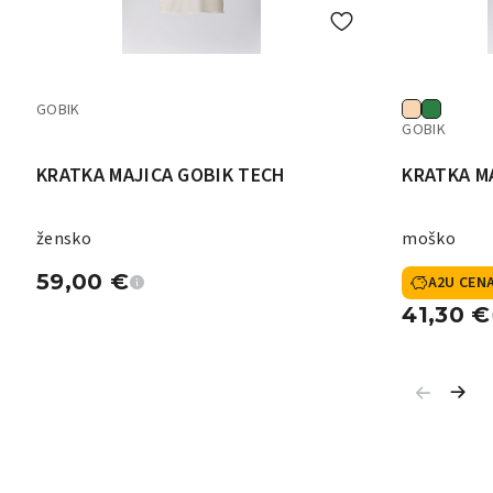
GOBIK
GOBIK
KRATKA MAJICA GOBIK TECH
KRATKA M
žensko
moško
59,00
€
A2U CEN
41,30
€