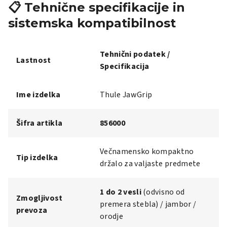
📋 Tehnične specifikacije in
sistemska kompatibilnost
Tehnični podatek /
Lastnost
Specifikacija
Ime izdelka
Thule JawGrip
Šifra artikla
856000
Večnamensko kompaktno
Tip izdelka
držalo za valjaste predmete
1 do 2 vesli
(odvisno od
Zmogljivost
premera stebla) / jambor /
prevoza
orodje