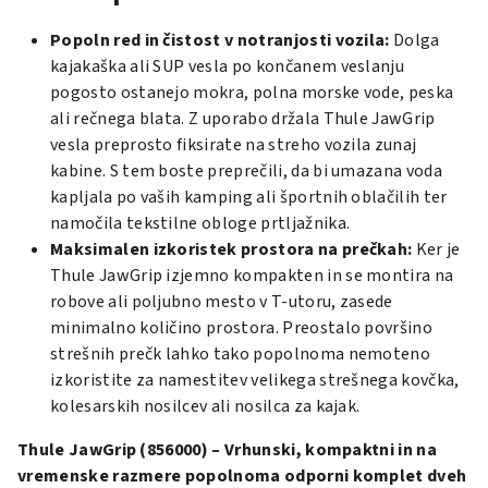
Popoln red in čistost v notranjosti vozila:
Dolga
kajakaška ali SUP vesla po končanem veslanju
pogosto ostanejo mokra, polna morske vode, peska
ali rečnega blata. Z uporabo držala Thule JawGrip
vesla preprosto fiksirate na streho vozila zunaj
kabine. S tem boste preprečili, da bi umazana voda
kapljala po vaših kamping ali športnih oblačilih ter
namočila tekstilne obloge prtljažnika.
Maksimalen izkoristek prostora na prečkah:
Ker je
Thule JawGrip izjemno kompakten in se montira na
robove ali poljubno mesto v T-utoru, zasede
minimalno količino prostora. Preostalo površino
strešnih prečk lahko tako popolnoma nemoteno
izkoristite za namestitev velikega strešnega kovčka,
kolesarskih nosilcev ali nosilca za kajak.
Thule JawGrip (856000) – Vrhunski, kompaktni in na
vremenske razmere popolnoma odporni komplet dveh