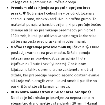
vašega vesla, jamborja ali ročaja orodja.
Premium oblazinjenje za popoln oprijem brez
prask:
🛡️ Notranjost čeljusti je v celoti obložena s
specializirano, visoko vzdržljivo in prožno gumo. Ta
material ponuja vrhunski oprijem, ki preprečuje bočno
drsenje ali čelno premikanje predmetov pri hitrosti
130 km/h, hkrati pa aktivno varuje draga karbonska
ali lesena vesla pred praskami in odrgninami.
Možnost vgradnje protivlomnih ključavnic:
🔒 Thule
postavlja varnost na prvo mesto. Držalo ponuja
integrirano pripravljenost za vgradnjo Thule
ključavnic ( Thule Lock Cylinders). Z nakupom
ključavnic lahko opremo trdno zaklenete znotraj
držala, kar preprečuje nepooblaščeno odstranjevanje
ali krajo vaših dragih vesel, ko avtomobil pustite na
parkirišču plaže ali kamping mesta.
Bliskovita namestitev v T-utor brez orodja:
⚙️
Nosilec je inženirsko pripravljen za neposredno in
elegantno drsno vpetje v standardni 20 mm T-kanal