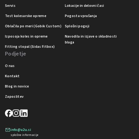
Servis
Lokacije in delovni časi
Test kolesarske opreme
Pogosta vprašanja
Oblačila po meri (Gobik Custom)
Splošni pogoji
Izposoja koles in opreme
Navodila in izjave o skladnosti
blaga
Fitting stopal (Sidas Fitbox)
Podjetje
O nas
Kontakt
Blog in novice
Zaposlitev
info@a2u.si
splošne informacije