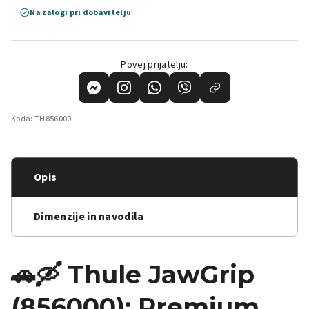
Na zalogi pri dobavitelju
Povej prijatelju:
Koda:
TH856000
Opis
Dimenzije in navodila
🚗🛶 Thule JawGrip
(856000): Premium