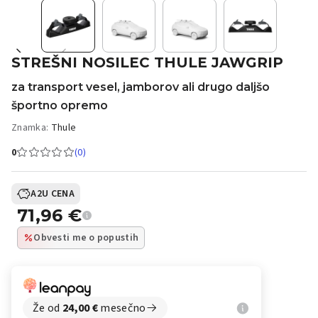
STREŠNI NOSILEC THULE JAWGRIP
za transport vesel, jamborov ali drugo daljšo
športno opremo
Znamka:
Thule
0
(0)
A2U CENA
71,96
€
Obvesti me o popustih
Že od
24,00
€
mesečno