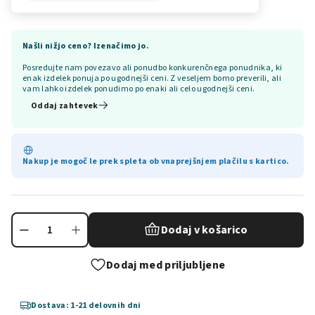
Našli nižjo ceno? Izenačimo jo.
Posredujte nam povezavo ali ponudbo konkurenčnega ponudnika, ki
enak izdelek ponuja po ugodnejši ceni. Z veseljem bomo preverili, ali
vam lahko izdelek ponudimo po enaki ali celo ugodnejši ceni.
Oddaj zahtevek
Nakup je mogoč le prek spleta ob vnaprejšnjem plačilu s kartico.
Dodaj v košarico
Dodaj med priljubljene
Dostava: 1-21 delovnih dni