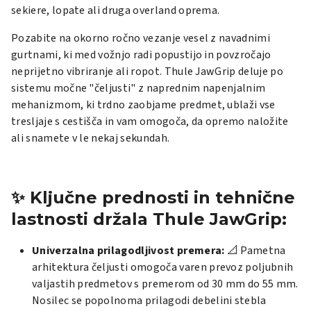
sekiere, lopate ali druga overland oprema.
Pozabite na okorno ročno vezanje vesel z navadnimi
gurtnami, ki med vožnjo radi popustijo in povzročajo
neprijetno vibriranje ali ropot. Thule JawGrip deluje po
sistemu močne "čeljusti" z naprednim napenjalnim
mehanizmom, ki trdno zaobjame predmet, ublaži vse
tresljaje s cestišča in vam omogoča, da opremo naložite
ali snamete v le nekaj sekundah.
✨ Ključne prednosti in tehnične
lastnosti držala Thule JawGrip:
Univerzalna prilagodljivost premera:
📐 Pametna
arhitektura čeljusti omogoča varen prevoz poljubnih
valjastih predmetov s premerom od 30 mm do 55 mm.
Nosilec se popolnoma prilagodi debelini stebla