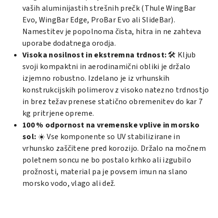
vaših aluminijastih strešnih prečk (
Thule WingBar
Evo
,
WingBar Edge
,
ProBar Evo
ali
SlideBar
).
Namestitev je popolnoma čista, hitra in ne zahteva
uporabe dodatnega orodja.
Visoka nosilnost in ekstremna trdnost:
🛠️ Kljub
svoji kompaktni in aerodinamični obliki je držalo
izjemno robustno. Izdelano je iz vrhunskih
konstrukcijskih polimerov z visoko natezno trdnostjo
in brez težav prenese statično obremenitev do kar 7
kg pritrjene opreme.
100 % odpornost na vremenske vplive in morsko
sol:
☀️ Vse komponente so UV stabilizirane in
vrhunsko zaščitene pred korozijo. Držalo na močnem
poletnem soncu ne bo postalo krhko ali izgubilo
prožnosti, material pa je povsem imun na slano
morsko vodo, vlago ali dež.