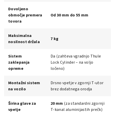
Dovoljeno
območje premera
Od 30 mm do 55 mm
tovora
Maksimalna
7 kg
nosilnost držala
Sistem
Da (zahteva vgradnjo Thule
zaklepanja
Lock Cylinder – na voljo
opreme
ločeno)
Montažni sistem
Drsno vpetje v zgornji T-utor
na vozilo
brez dodatnega orodja
Širina glave za
20 mm
(za standardni zgornji
vpetje
T-kanal aluminijastih prečk)