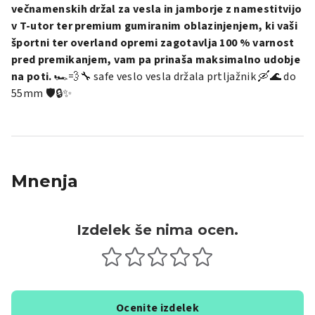
večnamenskih držal za vesla in jamborje z namestitvijo
v T-utor ter premium gumiranim oblazinjenjem, ki vaši
športni ter overland opremi zagotavlja 100 % varnost
pred premikanjem, vam pa prinaša maksimalno udobje
na poti.
🏎️💨🔧 safe veslo vesla držala prtljažnik 🛶🌊 do
55mm 🛡️🔒✨
Mnenja
Izdelek še nima ocen.
Ocenite izdelek