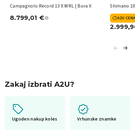
Campagnolo Record 13 X WRL | Bora X
Shimano 10
8.799,01
€
A2U CEN
2.999,
Zakaj izbrati A2U?
Ugoden nakup koles
Vrhunske znamke