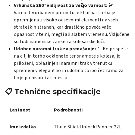
Vrhunska 360° vidljivost za večjo varnost:
🚨
Varnost v urbanem prometu je ključna. Torba je
opremljena z visoko odsevnimi elementi na vseh
strateških straneh, kar drastično poveča vašo
opaznost v temi, megli ali slabem vremenu. Vključene
so tudi namenske zanke za kolesarske luči.
Udoben naramni trak za prenašanje:
👜 Ko prispete
na cilj in torbo odklenete ter snamete s kolesa, jo
priloženi, oblazinjeni naramni trak v trenutku
spremeni v elegantno in udobno torbo čez ramo za
hojo po pisarni ali mestu.
📋 Tehnične specifikacije
Lastnost
Podrobnosti
Ime izdelka
Thule Shield Inlock Pannier 22L