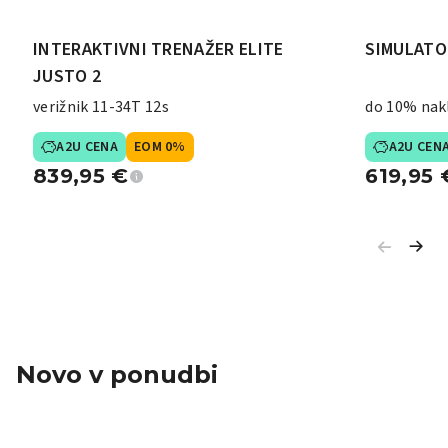
INTERAKTIVNI TRENAŽER ELITE
SIMULATO
JUSTO 2
verižnik 11-34T 12s
do 10% nak
A2U CENA
EOM 0%
A2U CEN
839,95
€
619,95
Novo v ponudbi