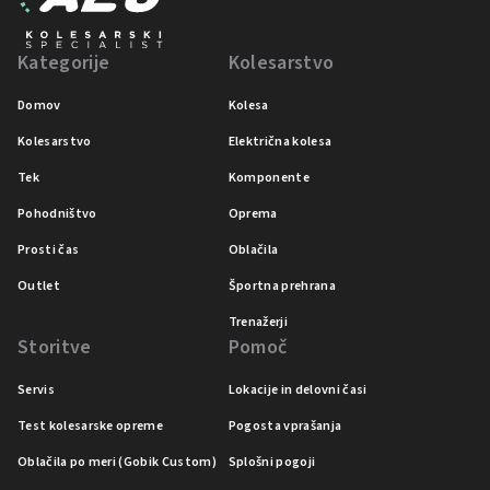
Kategorije
Kolesarstvo
Domov
Kolesa
Kolesarstvo
Električna kolesa
Tek
Komponente
Pohodništvo
Oprema
Prosti čas
Oblačila
Outlet
Športna prehrana
Trenažerji
Storitve
Pomoč
Servis
Lokacije in delovni časi
Test kolesarske opreme
Pogosta vprašanja
Oblačila po meri (Gobik Custom)
Splošni pogoji