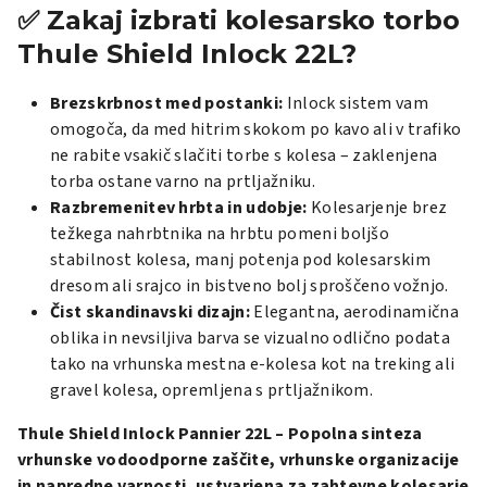
✅ Zakaj izbrati kolesarsko torbo
Thule Shield Inlock 22L?
Brezskrbnost med postanki:
Inlock sistem vam
omogoča, da med hitrim skokom po kavo ali v trafiko
ne rabite vsakič slačiti torbe s kolesa – zaklenjena
torba ostane varno na prtljažniku.
Razbremenitev hrbta in udobje:
Kolesarjenje brez
težkega nahrbtnika na hrbtu pomeni boljšo
stabilnost kolesa, manj potenja pod kolesarskim
dresom ali srajco in bistveno bolj sproščeno vožnjo.
Čist skandinavski dizajn:
Elegantna, aerodinamična
oblika in nevsiljiva barva se vizualno odlično podata
tako na vrhunska mestna e-kolesa kot na treking ali
gravel kolesa, opremljena s prtljažnikom.
Thule Shield Inlock Pannier 22L – Popolna sinteza
vrhunske vodoodporne zaščite, vrhunske organizacije
in napredne varnosti, ustvarjena za zahtevne kolesarje