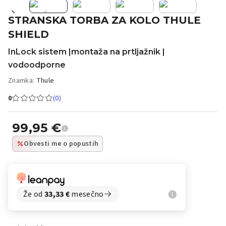
STRANSKA TORBA ZA KOLO THULE
SHIELD
InLock sistem |montaža na prtljažnik |
vodoodporne
Znamka:
Thule
0
(0)
99,95
€
Obvesti me o popustih
Že od
33,33
€
mesečno