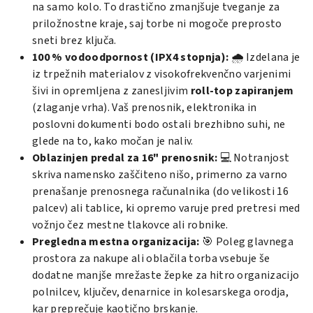
na samo kolo. To drastično zmanjšuje tveganje za
priložnostne kraje, saj torbe ni mogoče preprosto
sneti brez ključa.
100 % vodoodpornost (IPX4 stopnja):
🌧️ Izdelana je
iz trpežnih materialov z visokofrekvenčno varjenimi
šivi in opremljena z zanesljivim
roll-top zapiranjem
(zlaganje vrha). Vaš prenosnik, elektronika in
poslovni dokumenti bodo ostali brezhibno suhi, ne
glede na to, kako močan je naliv.
Oblazinjen predal za 16" prenosnik:
💻 Notranjost
skriva namensko zaščiteno nišo, primerno za varno
prenašanje prenosnega računalnika (do velikosti 16
palcev) ali tablice, ki opremo varuje pred pretresi med
vožnjo čez mestne tlakovce ali robnike.
Pregledna mestna organizacija:
🎯 Poleg glavnega
prostora za nakupe ali oblačila torba vsebuje še
dodatne manjše mrežaste žepke za hitro organizacijo
polnilcev, ključev, denarnice in kolesarskega orodja,
kar preprečuje kaotično brskanje.