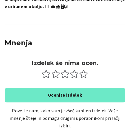
v urbanem okolju.
🚴‍♂️💼🌧️🖥️🔒✨
Mnenja
Izdelek še nima ocen.
Ocenite izdelek
Povejte nam, kako vam je všeč kupljen izdelek. Vaše
mnenje šteje in pomaga drugim uporabnikom pri lažji
izbiri.