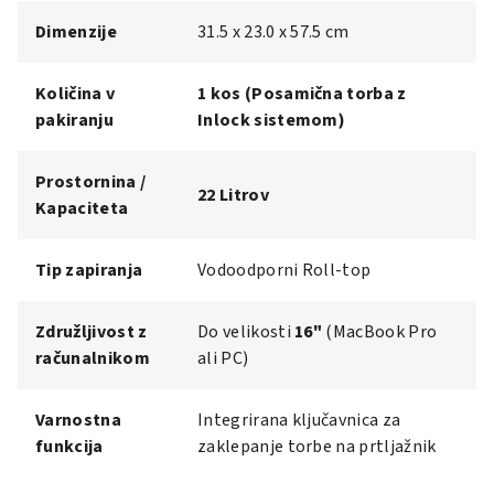
Dimenzije
31.5 x 23.0 x 57.5 cm
Količina v
1 kos (Posamična torba z
pakiranju
Inlock sistemom)
Prostornina /
22 Litrov
Kapaciteta
Tip zapiranja
Vodoodporni Roll-top
Združljivost z
Do velikosti
16"
(MacBook Pro
računalnikom
ali PC)
Varnostna
Integrirana ključavnica za
funkcija
zaklepanje torbe na prtljažnik