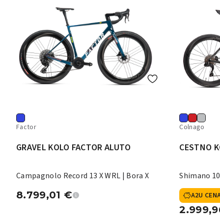
Factor
Colnago
GRAVEL KOLO FACTOR ALUTO
CESTNO K
Campagnolo Record 13 X WRL | Bora X
Shimano 10
8.799,01
€
A2U CEN
2.999,