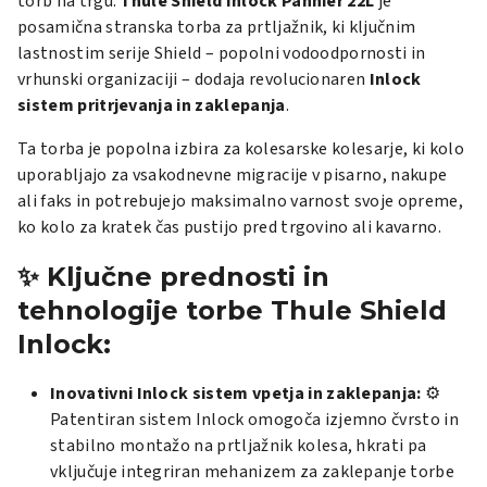
torb na trgu.
Thule Shield Inlock Pannier 22L
je
posamična stranska torba za prtljažnik, ki ključnim
lastnostim serije Shield – popolni vodoodpornosti in
vrhunski organizaciji – dodaja revolucionaren
Inlock
sistem pritrjevanja in zaklepanja
.
Ta torba je popolna izbira za kolesarske kolesarje, ki kolo
uporabljajo za vsakodnevne migracije v pisarno, nakupe
ali faks in potrebujejo maksimalno varnost svoje opreme,
ko kolo za kratek čas pustijo pred trgovino ali kavarno.
✨ Ključne prednosti in
tehnologije torbe Thule Shield
Inlock:
Inovativni Inlock sistem vpetja in zaklepanja:
⚙️
Patentiran sistem Inlock omogoča izjemno čvrsto in
stabilno montažo na prtljažnik kolesa, hkrati pa
vključuje integriran mehanizem za zaklepanje torbe