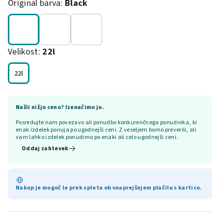
Original barva:
Black
Velikost:
22l
22l
Našli nižjo ceno? Izenačimo jo.
Posredujte nam povezavo ali ponudbo konkurenčnega ponudnika, ki
enak izdelek ponuja po ugodnejši ceni. Z veseljem bomo preverili, ali
vam lahko izdelek ponudimo po enaki ali celo ugodnejši ceni.
Oddaj zahtevek
Nakup je mogoč le prek spleta ob vnaprejšnjem plačilu s kartico.