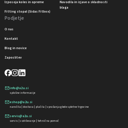
Izposoja koles in opreme
Navodila in izjave o skladnosti
blaga
Fitting stopal (Sidas Fitbox)
Podjetje
O nas
Kontakt
Blog in novice
Zaposlitev
info@a2u.si
splošne informacije
eshop@a2u.si
naročila | dostava | plačila | vprašanja glede spletne trgovine
servis@a2u.si
servis | vzdrževanje | tehnična pomoč