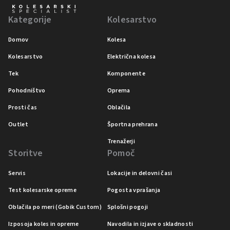
Kategorije
Kolesarstvo
Domov
Kolesa
Kolesarstvo
Električna kolesa
Tek
Komponente
Pohodništvo
Oprema
Prosti čas
Oblačila
Outlet
Športna prehrana
Trenažerji
Storitve
Pomoč
Servis
Lokacije in delovni časi
Test kolesarske opreme
Pogosta vprašanja
Oblačila po meri (Gobik Custom)
Splošni pogoji
Izposoja koles in opreme
Navodila in izjave o skladnosti