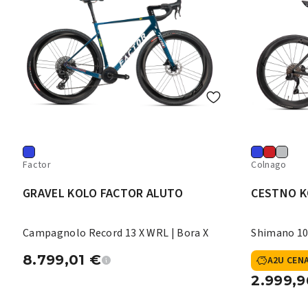
Factor
Colnago
GRAVEL KOLO FACTOR ALUTO
CESTNO K
Campagnolo Record 13 X WRL | Bora X
Shimano 10
8.799,01
€
A2U CEN
2.999,