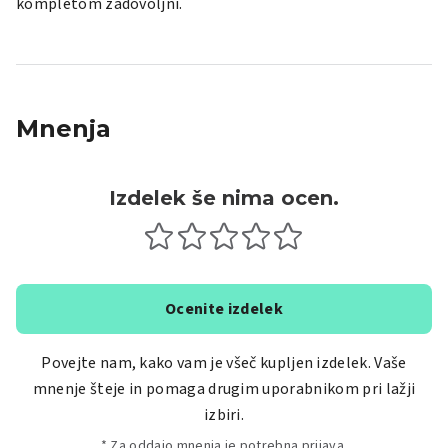
kompletom zadovoljni.
Mnenja
Izdelek še nima ocen.
Ocenite izdelek
Povejte nam, kako vam je všeč kupljen izdelek. Vaše
mnenje šteje in pomaga drugim uporabnikom pri lažji
izbiri.
* Za oddajo mnenja je potrebna prijava.