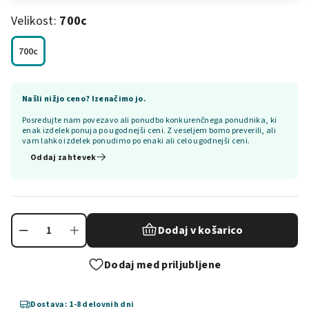
Velikost:
700c
700c
Našli nižjo ceno? Izenačimo jo.
Posredujte nam povezavo ali ponudbo konkurenčnega ponudnika, ki
enak izdelek ponuja po ugodnejši ceni. Z veseljem bomo preverili, ali
vam lahko izdelek ponudimo po enaki ali celo ugodnejši ceni.
Oddaj zahtevek
Dodaj v košarico
Dodaj med priljubljene
Dostava: 1-8 delovnih dni