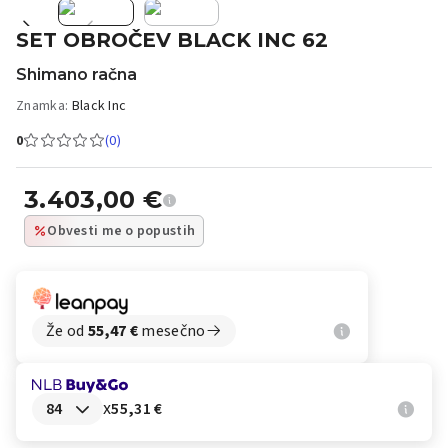
SET OBROČEV BLACK INC 62
Shimano račna
Znamka:
Black Inc
0
(0)
3.403,00
€
Obvesti me o popustih
Že od
55,47
€
mesečno
x
55,31 €