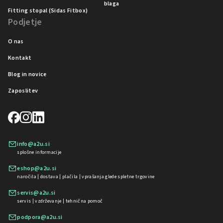
blaga
Fitting stopal (Sidas Fitbox)
Podjetje
O nas
Kontakt
Blog in novice
Zaposlitev
info@a2u.si
splošne informacije
eshop@a2u.si
naročila | dostava | plačila | vprašanja glede spletne trgovine
servis@a2u.si
servis | vzdrževanje | tehnična pomoč
podpora@a2u.si