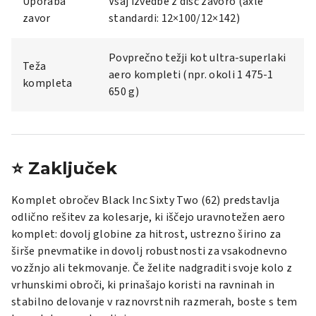
Uporaba
Vsaj izvedbe z disč zavoro (axle
zavor
standardi: 12×100/12×142)
Povprečno težji kot ultra-superlaki
Teža
aero kompleti (npr. okoli 1 475-1
kompleta
650 g)
⭐ Zaključek
Komplet obročev Black Inc Sixty Two (62) predstavlja
odlično rešitev za kolesarje, ki iščejo uravnotežen aero
komplet: dovolj globine za hitrost, ustrezno širino za
širše pnevmatike in dovolj robustnosti za vsakodnevno
vozžnjo ali tekmovanje. Če želite nadgraditi svoje kolo z
vrhunskimi obroči, ki prinašajo koristi na ravninah in
stabilno delovanje v raznovrstnih razmerah, boste s tem