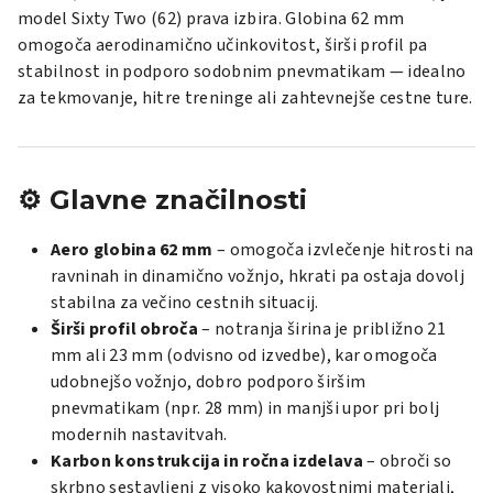
model Sixty Two (62) prava izbira. Globina 62 mm
omogoča aerodinamično učinkovitost, širši profil pa
stabilnost in podporo sodobnim pnevmatikam — idealno
za tekmovanje, hitre treninge ali zahtevnejše cestne ture.
⚙️ Glavne značilnosti
Aero globina 62 mm
– omogoča izvlečenje hitrosti na
ravninah in dinamično vožnjo, hkrati pa ostaja dovolj
stabilna za večino cestnih situacij.
Širši profil obroča
– notranja širina je približno 21
mm ali 23 mm (odvisno od izvedbe), kar omogoča
udobnejšo vožnjo, dobro podporo širšim
pnevmatikam (npr. 28 mm) in manjši upor pri bolj
modernih nastavitvah.
Karbon konstrukcija in ročna izdelava
– obroči so
skrbno sestavljeni z visoko kakovostnimi materiali,