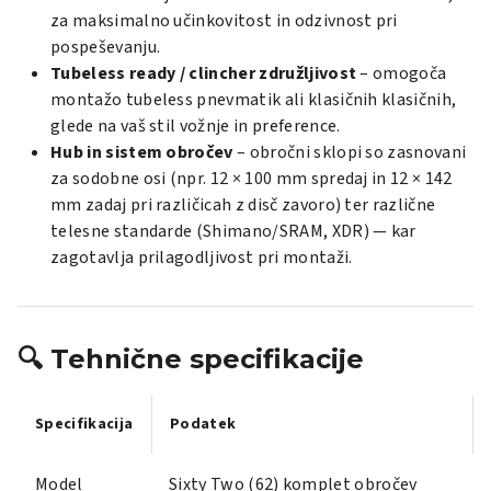
za maksimalno učinkovitost in odzivnost pri
pospeševanju.
Tubeless ready / clincher združljivost
– omogoča
montažo tubeless pnevmatik ali klasičnih klasičnih,
glede na vaš stil vožnje in preference.
Hub in sistem obročev
– obročni sklopi so zasnovani
za sodobne osi (npr. 12 × 100 mm spredaj in 12 × 142
mm zadaj pri različicah z disč zavoro) ter različne
telesne standarde (Shimano/SRAM, XDR) — kar
zagotavlja prilagodljivost pri montaži.
🔍 Tehnične specifikacije
Specifikacija
Podatek
Model
Sixty Two (62) komplet obročev