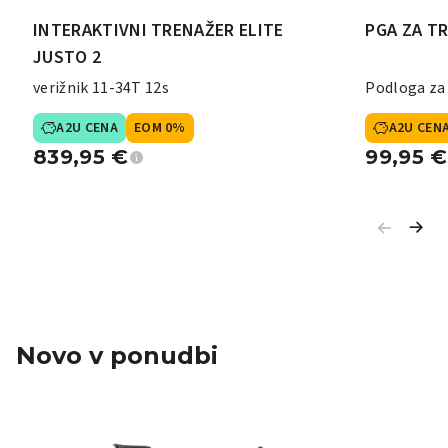
INTERAKTIVNI TRENAŽER ELITE
PGA ZA T
JUSTO 2
verižnik 11-34T 12s
Podloga za
A2U CENA
EOM 0%
A2U CEN
839,95
€
99,95
€
Novo v ponudbi