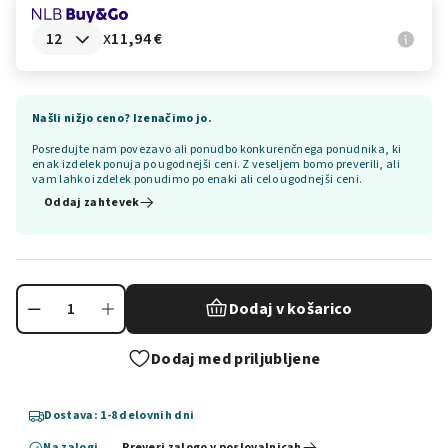
x
11,94 €
Našli nižjo ceno? Izenačimo jo.
Posredujte nam povezavo ali ponudbo konkurenčnega ponudnika, ki
enak izdelek ponuja po ugodnejši ceni. Z veseljem bomo preverili, ali
vam lahko izdelek ponudimo po enaki ali celo ugodnejši ceni.
Oddaj zahtevek
Dodaj v košarico
Dodaj med priljubljene
Dostava: 1-8 delovnih dni
Na zalogi
Preveri zalogo v poslovalnicah