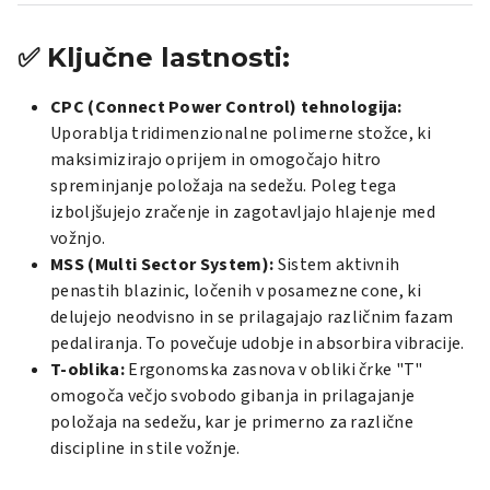
✅
Ključne lastnosti:
CPC (Connect Power Control) tehnologija:
Uporablja tridimenzionalne polimerne stožce, ki
maksimizirajo oprijem in omogočajo hitro
spreminjanje položaja na sedežu. Poleg tega
izboljšujejo zračenje in zagotavljajo hlajenje med
vožnjo.
​
MSS (Multi Sector System):
Sistem aktivnih
penastih blazinic, ločenih v posamezne cone, ki
delujejo neodvisno in se prilagajajo različnim fazam
pedaliranja. To povečuje udobje in absorbira vibracije.
​
T-oblika:
Ergonomska zasnova v obliki črke "T"
omogoča večjo svobodo gibanja in prilagajanje
položaja na sedežu, kar je primerno za različne
discipline in stile vožnje.
​