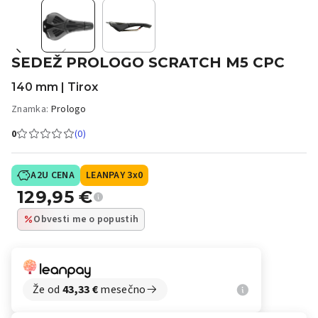
SEDEŽ PROLOGO SCRATCH M5 CPC
140 mm | Tirox
Znamka:
Prologo
0
(0)
A2U CENA
LEANPAY 3x0
129,95
€
Obvesti me o popustih
Že od
43,33
€
mesečno