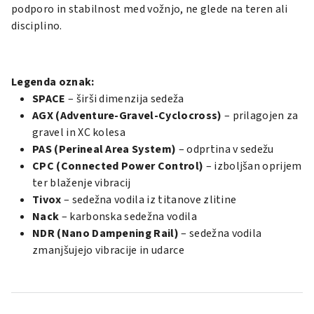
podporo in stabilnost med vožnjo, ne glede na teren ali
disciplino.
Legenda oznak:
SPACE
– širši dimenzija sedeža
AGX (Adventure-Gravel-Cyclocross)
– prilagojen za
gravel in XC kolesa
PAS (Perineal Area System)
– odprtina v sedežu
CPC (Connected Power Control)
– izboljšan oprijem
ter blaženje vibracij
Tivox
– sedežna vodila iz titanove zlitine
Nack
– karbonska sedežna vodila
NDR (Nano Dampening Rail)
– sedežna vodila
zmanjšujejo vibracije in udarce