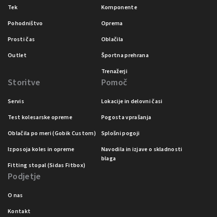
Tek
Komponente
Pohodništvo
Oprema
Prosti čas
Oblačila
Outlet
Športna prehrana
Trenažerji
Storitve
Pomoč
Servis
Lokacije in delovni časi
Test kolesarske opreme
Pogosta vprašanja
Oblačila po meri (Gobik Custom)
Splošni pogoji
Izposoja koles in opreme
Navodila in izjave o skladnosti
blaga
Fitting stopal (Sidas Fitbox)
Podjetje
O nas
Kontakt