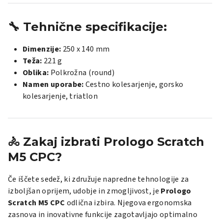
🔧
Tehnične specifikacije:
Dimenzije:
250 x 140 mm
Teža:
221 g
Oblika:
Polkrožna (round)
Namen uporabe:
Cestno kolesarjenje, gorsko
kolesarjenje, triatlon
🚴
Zakaj izbrati Prologo Scratch
M5 CPC?
Če iščete sedež, ki združuje napredne tehnologije za
izboljšan oprijem, udobje in zmogljivost, je
Prologo
Scratch M5 CPC
odlična izbira.
Njegova ergonomska
zasnova in inovativne funkcije zagotavljajo optimalno