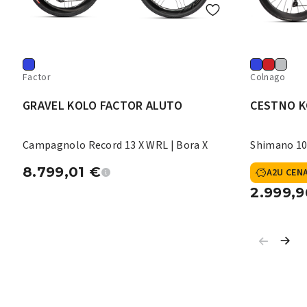
Factor
Colnago
GRAVEL KOLO FACTOR ALUTO
CESTNO K
Campagnolo Record 13 X WRL | Bora X
Shimano 10
8.799,01
€
A2U CEN
2.999,