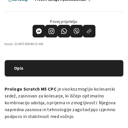
Povej prijatelju:
Koda:
SCM5TN0HBC0-AM
Opis
Prologo Scratch M5 CPC
je visokozmogljiv kolesarski
sedež, zasnovan za kolesarje, ki iščejo optimalno
kombinacijo udobja, oprijema in zmogljivosti.
Njegova
napredna zasnova in tehnologije zagotavljajo izjemno
podporo in stabilnost med vožnjo.