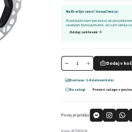
Našli nižjo ceno? Izenačimo jo.
Posredujte nam povezavo ali ponudbo kon
veseljem bomo preverili, ali vam lahko iz
Oddaj zahtevek
Dodaj v koš
Dostava: 1-8 delovnih dni
Na zalogi
Preveri zalogo v poslo
Povej prijatelju:
Koda:
IRTEM910L