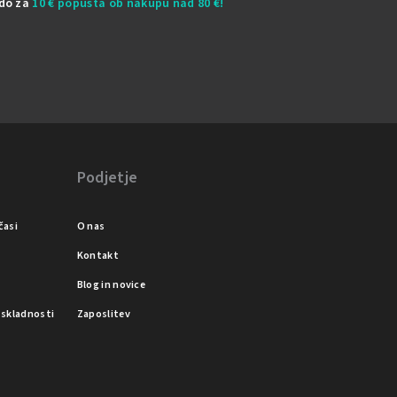
odo za
10 € popusta ob nakupu nad 80 €!
Podjetje
časi
O nas
Kontakt
Blog in novice
o skladnosti
Zaposlitev