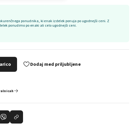
kurenčnega ponudnika, ki enak izdelek ponuja po ugodnejši ceni. Z
delek ponudimo po enaki ali celo ugodnejši ceni.
arico
Dodaj med priljubljene
valnicah