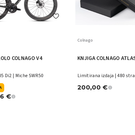
Colnago
KOLO COLNAGO V4
KNJIGA COLNAGO ATLA
5 Di2 | Miche SWR50
Limitirana izdaja | 480 stra
200,00
€
A
96
€