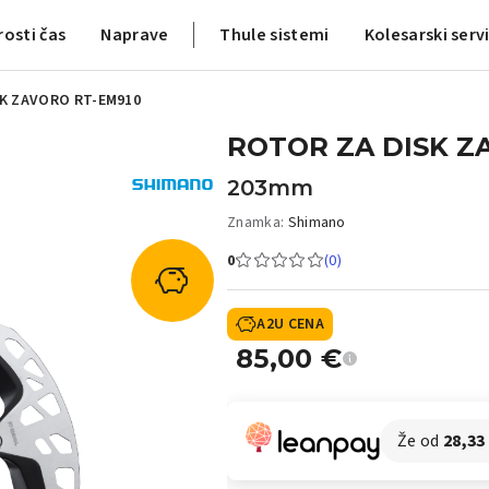
rosti čas
Naprave
Thule sistemi
Kolesarski serv
K ZAVORO RT-EM910
ROTOR ZA DISK Z
203mm
Znamka:
Shimano
0
(0)
A2U CENA
85,00
€
Že od
28,33