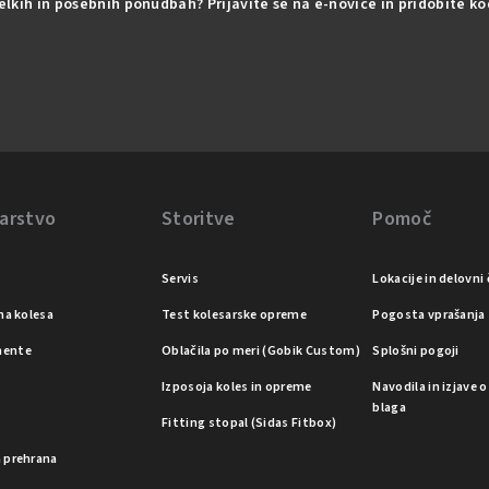
delkih in posebnih ponudbah? Prijavite se na e-novice in pridobite k
arstvo
Storitve
Pomoč
Servis
Lokacije in delovni 
na kolesa
Test kolesarske opreme
Pogosta vprašanja
ente
Oblačila po meri (Gobik Custom)
Splošni pogoji
Izposoja koles in opreme
Navodila in izjave 
blaga
a
Fitting stopal (Sidas Fitbox)
 prehrana