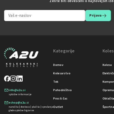
Želite biti obveščeni o najnovejših iz
Prijava
Kategorije
Koles
Domov
Kolesa
Kolesarstvo
Električ
Tek
Kompon
info@a2u.si
Pohodništvo
Oprema
splošne informacije
Prosti čas
Oblačil
eshop@a2u.si
Outlet
Športna
naročila | dostava | plačila | vprašanja
glede spletne trgovine