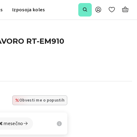
is
Izposoja koles
AVORO RT-EM910
Obvesti me o popustih
€
mesečno