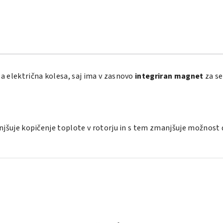
za električna kolesa, saj ima v zasnovo
integriran magnet
za se
anjšuje kopičenje toplote v rotorju in s tem zmanjšuje možnost 