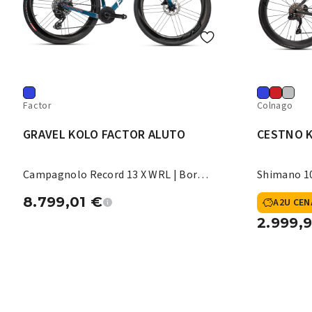
Factor
Colnago
GRAVEL KOLO FACTOR ALUTO
CESTNO 
Campagnolo Record 13 X WRL | Bora
Shimano 10
X
8.799,01
€
A2U CEN
2.999,