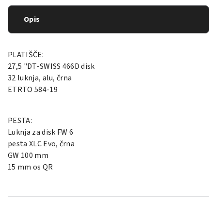
Opis
PLATIŠČE:
27,5 "DT-SWISS 466D disk
32 luknja, alu, črna
ETRTO 584-19
PESTA:
Luknja za disk FW 6
pesta XLC Evo, črna
GW 100 mm
15 mm os QR