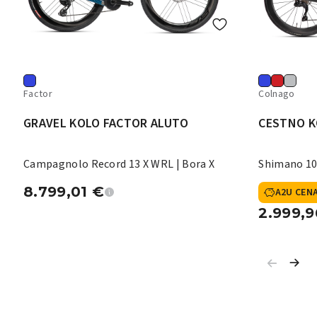
Factor
Colnago
GRAVEL KOLO FACTOR ALUTO
CESTNO K
Campagnolo Record 13 X WRL | Bora X
Shimano 10
8.799,01
€
A2U CEN
2.999,