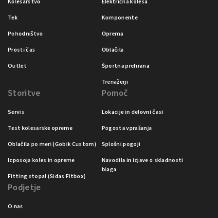
Kolesarstvo
Električna kolesa
Tek
Komponente
Pohodništvo
Oprema
Prosti čas
Oblačila
Outlet
Športna prehrana
Trenažerji
Storitve
Pomoč
Servis
Lokacije in delovni časi
Test kolesarske opreme
Pogosta vprašanja
Oblačila po meri (Gobik Custom)
Splošni pogoji
Izposoja koles in opreme
Navodila in izjave o skladnosti
blaga
Fitting stopal (Sidas Fitbox)
Podjetje
O nas