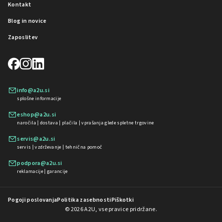
Kontakt
Blog in novice
Zaposlitev
info@a2u.si
splošne informacije
eshop@a2u.si
naročila | dostava | plačila | vprašanja glede spletne trgovine
servis@a2u.si
servis | vzdrževanje | tehnična pomoč
podpora@a2u.si
reklamacije | garancije
Pogoji poslovanja
Politika zasebnosti
Piškotki
© 2026 A2U, vse pravice pridržane.