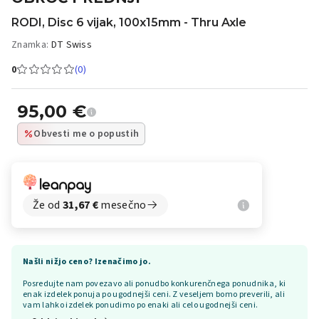
RODI, Disc 6 vijak, 100x15mm - Thru Axle
Znamka:
DT Swiss
0
(0)
95,00
€
Obvesti me o popustih
Že od
31,67
€
mesečno
Našli nižjo ceno? Izenačimo jo.
Posredujte nam povezavo ali ponudbo konkurenčnega ponudnika, ki
enak izdelek ponuja po ugodnejši ceni. Z veseljem bomo preverili, ali
vam lahko izdelek ponudimo po enaki ali celo ugodnejši ceni.