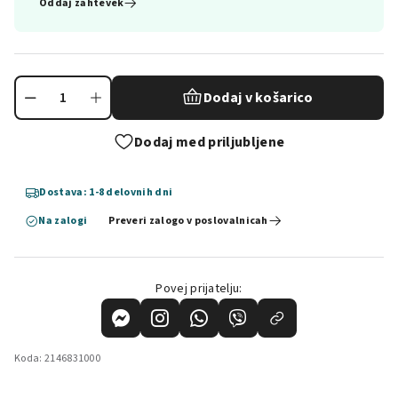
Oddaj zahtevek
Dodaj v košarico
Dodaj med priljubljene
Dostava: 1-8 delovnih dni
Na zalogi
Preveri zalogo v poslovalnicah
Povej prijatelju:
Koda:
2146831000