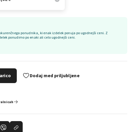
kurenčnega ponudnika, ki enak izdelek ponuja po ugodnejši ceni. Z
delek ponudimo po enaki ali celo ugodnejši ceni.
arico
Dodaj med priljubljene
valnicah