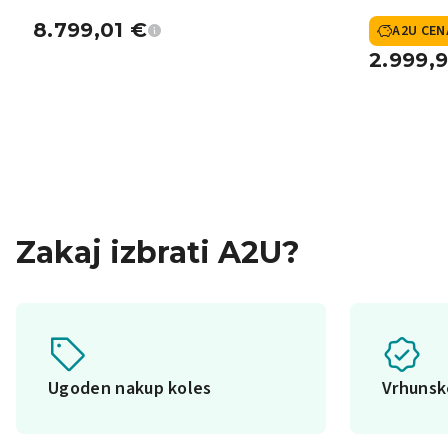
X
8.799,01
€
A2U CEN
2.999,
Zakaj izbrati A2U?
Ugoden nakup koles
Vrhuns