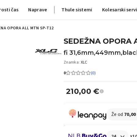
rosti čas
Naprave
Thule sistemi
Kolesarski serv
NA OPORA ALL MTN SP-T12
SEDEŽNA OPORA A
fi 31,6mm,449mm,blac
Znamka:
XLC
0
(0)
210,00
€
Že od
70,00
x
10