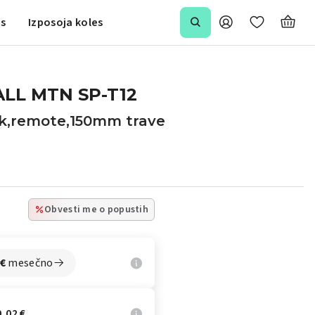
is
Izposoja koles
LL MTN SP-T12
k,remote,150mm trave
Obvesti me o popustih
€
mesečno
,02 €