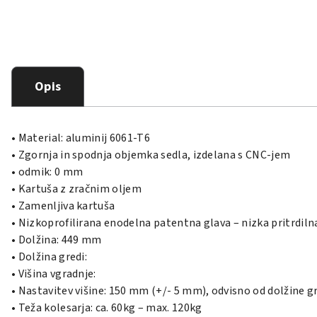
Opis
• Material: aluminij 6061-T6
• Zgornja in spodnja objemka sedla, izdelana s CNC-jem
• odmik: 0 mm
• Kartuša z zračnim oljem
• Zamenljiva kartuša
• Nizkoprofilirana enodelna patentna glava – nizka pritrdilna
• Dolžina: 449 mm
• Dolžina gredi:
• Višina vgradnje:
• Nastavitev višine: 150 mm (+/- 5 mm), odvisno od dolžine g
• Teža kolesarja: ca.
60kg – max.
120kg