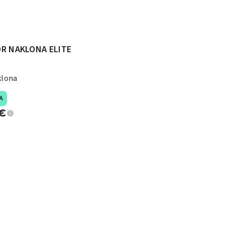
R NAKLONA ELITE
klona
A
€