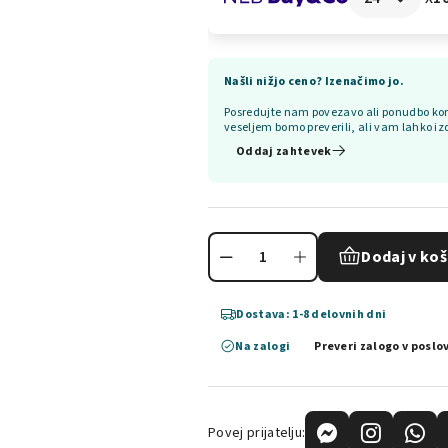
Našli nižjo ceno? Izenačimo jo.
Posredujte nam povezavo ali ponudbo kon
veseljem bomo preverili, ali vam lahko iz
Oddaj zahtevek
Dodaj v koš
Dostava: 1-8 delovnih dni
Na zalogi
Preveri zalogo v poslo
Povej prijatelju: