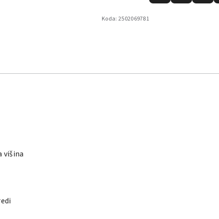
Koda:
2502069781
 višina
redi