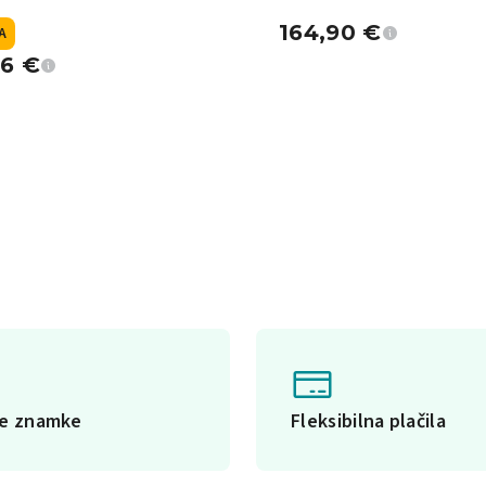
164,90
€
A
96
€
ke znamke
Fleksibilna plačila