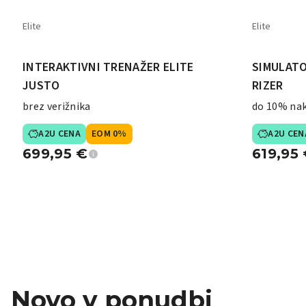
Elite
Elite
INTERAKTIVNI TRENAŽER ELITE
SIMULATO
JUSTO
RIZER
brez verižnika
do 10% na
A2U CENA
EOM 0%
A2U CEN
699,95
€
619,95
Novo v ponudbi