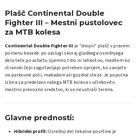
Plašč Continental Double
Fighter III – Mestni pustolovec
za MTB kolesa
Continental Double Fighter III
je "dvojni" plašč v pravem
pomenu besede: po zaslugi skoraj gladkega osrednjega
dela teče po asfaltu izjemno tiho in lahkotno, medtem ko
stranski čepi zagotavljajo potreben oprijem, ko zavijete
na parkovne poti, makadam ali gozdne steze. Je popolna
izbira za predelavo vašega MTB kolesa v učinkovito
mestno prevozno sredstvo, ki se ne ustraši terena.
Glavne prednosti:
Hibridni profil:
Osrednji del tekalne površine je