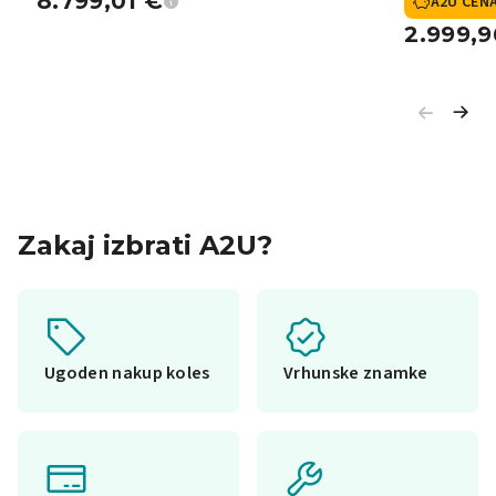
8.799,01
€
A2U CEN
2.999,
Zakaj izbrati A2U?
Ugoden nakup koles
Vrhunske znamke