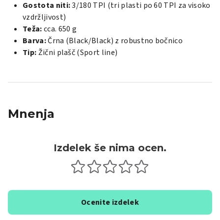
Gostota niti:
3/180 TPI (tri plasti po 60 TPI za visoko
vzdržljivost)
Teža:
cca. 650 g
Barva:
Črna (Black/Black) z robustno bočnico
Tip:
Žični plašč (Sport line)
Mnenja
Izdelek še nima ocen.
Ocenite izdelek