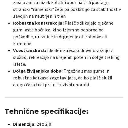
zasnovan za nizek kotalni upor na trdi podlagi,
stranski "ramenski" čepi pa poskrbijo za stabilnost v
zavojih na neutrjenih tleh.
Robustna konstrukcija:
Plašč odlikujejo ojačane
gumijaste bočnice, ki so izjemno odporne na
poškodbe, ureznine in drgnjenje ob robnike ali
korenine.
Vsestranskost:
Idealen za vsakodnevno vožnjo v
službo, rekreacijo na urejenih poteh in dolge treking
izlete.
Dolga življenjska doba:
Trpežna zmes gume in
robustna karkasa zagotavljata, da bo plašč služil
dolgo časa tudi pri intenzivni uporabi.
Tehnične specifikacije:
Dimenzija:
24 x 2,0