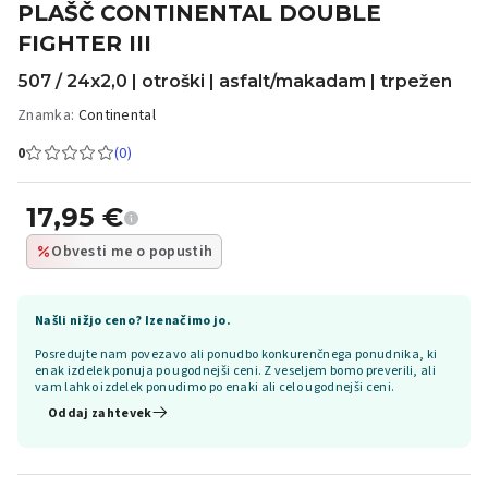
PLAŠČ CONTINENTAL DOUBLE
FIGHTER III
507 / 24x2,0 | otroški | asfalt/makadam | trpežen
Znamka:
Continental
0
(0)
17,95
€
Obvesti me o popustih
Našli nižjo ceno? Izenačimo jo.
Posredujte nam povezavo ali ponudbo konkurenčnega ponudnika, ki
enak izdelek ponuja po ugodnejši ceni. Z veseljem bomo preverili, ali
vam lahko izdelek ponudimo po enaki ali celo ugodnejši ceni.
Oddaj zahtevek