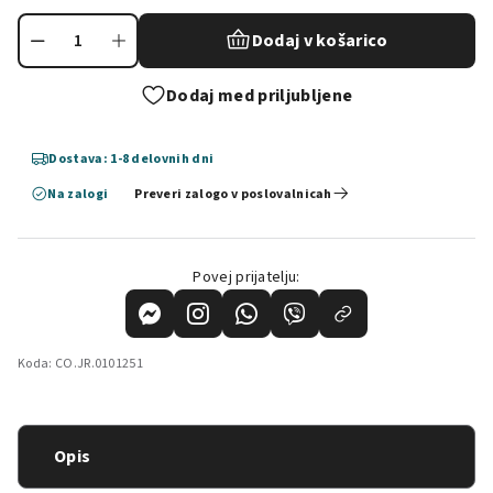
Dodaj v košarico
Dodaj med priljubljene
Dostava: 1-8 delovnih dni
Na zalogi
Preveri zalogo v poslovalnicah
Povej prijatelju:
Koda:
CO.JR.0101251
Opis