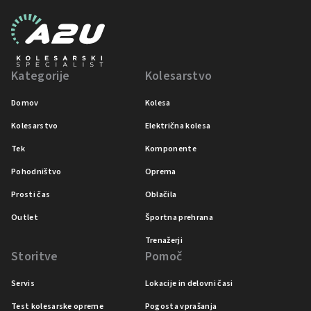
Kategorije
Kolesarstvo
Domov
Kolesa
Kolesarstvo
Električna kolesa
Tek
Komponente
Pohodništvo
Oprema
Prosti čas
Oblačila
Outlet
Športna prehrana
Trenažerji
Storitve
Pomoč
Servis
Lokacije in delovni časi
Test kolesarske opreme
Pogosta vprašanja