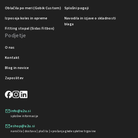
Oblačila po meri (Gobik Custom)
Splošni pogoji
Izposoja koles in opreme
Navodila in izjave o skladnosti
blaga
Fitting stopal (Sidas Fitbox)
Podjetje
O nas
Kontakt
Blog in novice
Zaposlitev
info@a2u.si
splošne informacije
eshop@a2u.si
naročila | dostava | plačila | vprašanja glede spletne trgovine